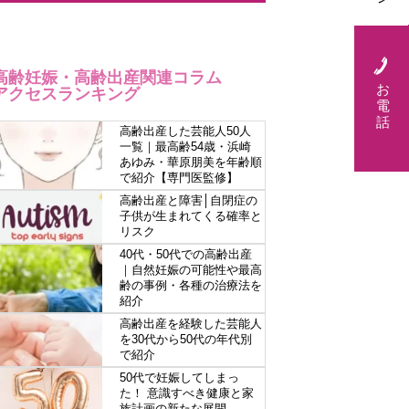
高齢妊娠・高齢出産関連コラム
お
アクセスランキング
電
話
高齢出産した芸能人50人
一覧｜最高齢54歳・浜崎
あゆみ・華原朋美を年齢順
で紹介【専門医監修】
高齢出産と障害│自閉症の
子供が生まれてくる確率と
リスク
40代・50代での高齢出産
｜自然妊娠の可能性や最高
齢の事例・各種の治療法を
紹介
高齢出産を経験した芸能人
を30代から50代の年代別
で紹介
50代で妊娠してしまっ
た！ 意識すべき健康と家
族計画の新たな展開