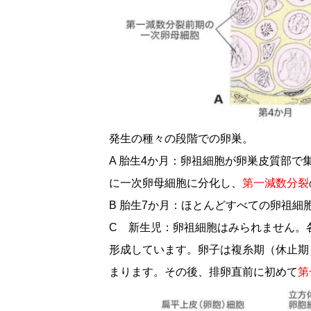
発生の種々の段階での卵巣。
A 胎生4か月：卵祖細胞が卵巣皮質部
に一次卵母細胞に分化し、
第一減数分裂
B 胎生7か月：ほとんどすべての卵祖細
C 新生児：卵祖細胞はみられません。
形成しています。卵子は複糸期（休止期
まります。その後、排卵直前に初めて
第