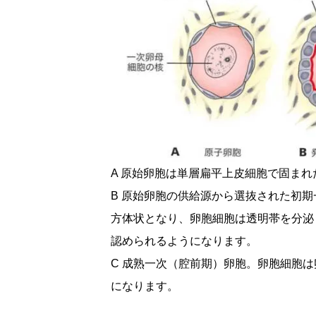
A 原始卵胞は単層扁平上皮細胞で固ま
B 原始卵胞の供給源から選抜された初
方体状となり、卵胞細胞は透明帯を分泌
認められるようになります。
C 成熟一次（腔前期）卵胞。卵胞細胞
になります。