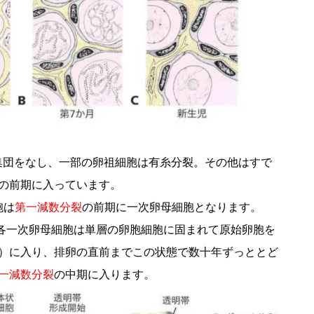
で集団をなし、一部の卵祖細胞は有糸分裂。その他はすで
の前期に入っています。
胞は
第一減数分裂
の前期に一次卵母細胞となります。
各一次卵母細胞は単層の卵胞細胞に固まれて原始卵胞を
）に入り、排卵の直前までこの状態で数十年ずっととど
一減数分裂
の中期に入ります。