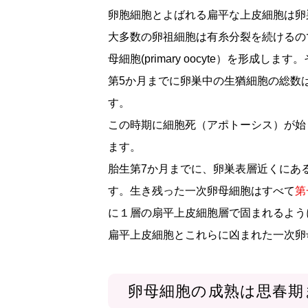
卵胞細胞とよばれる扁平な上皮細胞は卵
大多数の卵祖細胞は有糸分裂を続けるの
母細胞(primary oocyte）を形
第5か月までに卵巣中の生猶細胞の総数
す。
この時期に細胞死（アポトーシス）が始
ます。
胎生第7か月までに、卵巣表層近くにあ
す。生き残った一次卵母細胞はすべて
第
に１層の扇平上皮細胞層で固まれるよう
扁平上皮細胞とこれらに凶まれた一次卵
卵母細胞の成熟は思春期