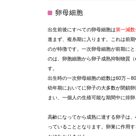
卵母細胞
出生前後にすべての卵母細胞は
第一減数
進まず、複糸期に入ります。これは前期
のが特徴です。一次卵母細胞が前期にと
のは、卵胞細胞から卵子成熟抑制物質（oocyte m
す。
出生時の一次卵母細胞の総数は60万～8
幼年期においてに卵子の大多数が閉鎖卵
まい、一個人の生殖可能な期間中に排卵
高齢になってから成熟に達する卵子は、
っていることとなります。卵巣に作用す