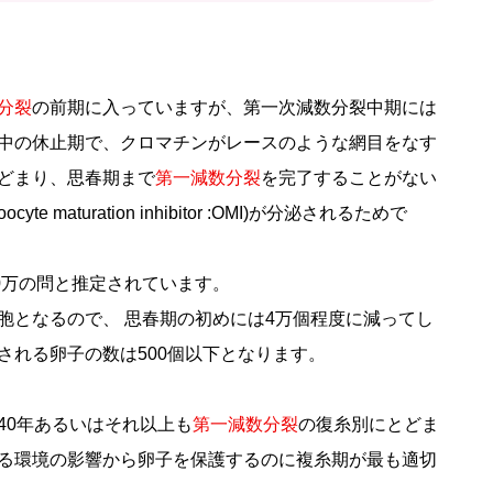
分裂
の前期に入っていますが、第一次減数分裂中期には
中の休止期で、クロマチンがレースのような網目をなす
どまり、思春期まで
第一減数分裂
を完了することがない
aturation inhibitor :OMI)が分泌されるためで
0万の問と推定されています。
胞となるので、 思春期の初めには4万個程度に減ってし
される卵子の数は500個以下となります。
40年あるいはそれ以上も
第一減数分裂
の復糸別にとどま
る環境の影響から卵子を保護するのに複糸期が最も適切