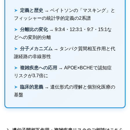
➤
定義と歴史
→ ベイトソンの「マスキング」と
フィッシャーの統計学的定義の2系譜
➤
分離比の変化
→ 9:3:4・12:3:1・9:7・15:1な
どへの変則的分離
➤
分子メカニズム
→ タンパク質間相互作用と代
謝経路の非線形性
➤
複雑疾患への応用
→ APOE×BCHEで認知症
リスクが3.7倍に
➤
臨床的意義
→ 遺伝形式の理解と個別化医療の
基盤