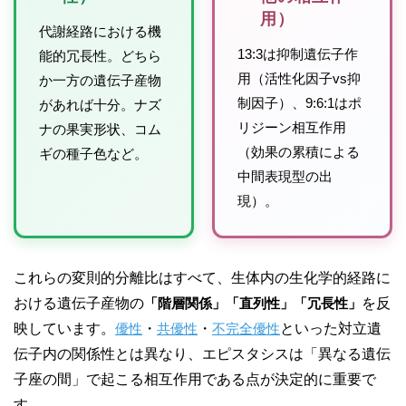
用）
代謝経路における機
13:3は抑制遺伝子作
能的冗長性。どちら
用（活性化因子vs抑
か一方の遺伝子産物
制因子）、9:6:1はポ
があれば十分。ナズ
リジーン相互作用
ナの果実形状、コム
（効果の累積による
ギの種子色など。
中間表現型の出
現）。
これらの変則的分離比はすべて、生体内の生化学的経路に
おける遺伝子産物の
「階層関係」「直列性」「冗長性」
を反
映しています。
優性
・
共優性
・
不完全優性
といった対立遺
伝子内の関係性とは異なり、エピスタシスは「異なる遺伝
子座の間」で起こる相互作用である点が決定的に重要で
す。