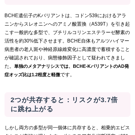
BCHE遺伝子のKバリアントは、コドン539におけるアラ
ニンからスレオニンへのアミノ酸置換（A539T）を引き起
こす一般的な多型で、ブチリルコリンエステラーゼ酵素の
活性を約30%低下させます。BCHE自体もアルツハイマー
病患者の老人斑や神経原線維変化に高濃度で蓄積すること
が確認されており、病態修飾因子として疑われてきまし
た。
単独のメタアナリシスでは、BCHE-KバリアントのAD発
症オッズ比は1.2程度と軽微
です。
2つが共存すると：リスクが3.7倍
に跳ね上がる
しかし両方の多型が同一個体に共存すると、相乗的エピス