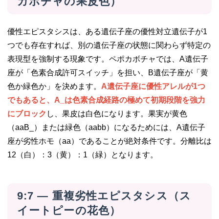
カボチャの果皮色）
優性エピスタシスは、ある遺伝子座の優性対立遺伝子が1
つでも存在すれば、別の遺伝子座の状態に関わらず特定の
表現型を強制する現象です。ペポカボチャでは、A遺伝子
座が「色素合成許可スイッチ」を担い、B遺伝子座が「黄
色か緑色か」を決めます。
A遺伝子座に優性アレルが1つ
でもあると、A_は色素合成経路の極めて初期段階を強力
にブロック
し、果皮は白色になります。果実が黄色
（aaB_）または緑色（aabb）になるためには、A遺伝子
座が劣性ホモ（aa）であることが絶対条件です。分離比は
12（白）：3（黄）：1（緑）となります。
9:7 — 重複劣性エピスタシス（ス
イートピーの花色）