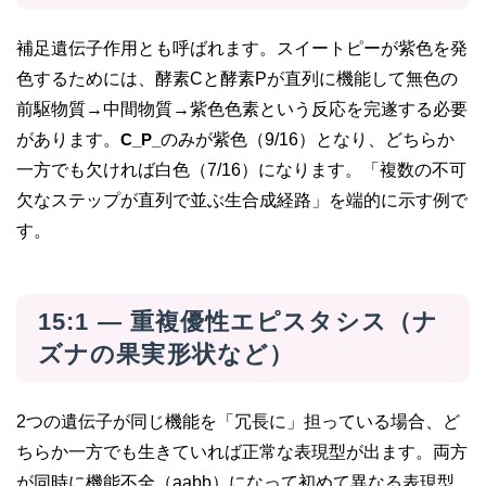
補足遺伝子作用とも呼ばれます。スイートピーが紫色を発
色するためには、酵素Cと酵素Pが直列に機能して無色の
前駆物質→中間物質→紫色色素という反応を完遂する必要
があります。
C_P_
のみが紫色（9/16）となり、どちらか
一方でも欠ければ白色（7/16）になります。「複数の不可
欠なステップが直列で並ぶ生合成経路」を端的に示す例で
す。
15:1 — 重複優性エピスタシス（ナ
ズナの果実形状など）
2つの遺伝子が同じ機能を「冗長に」担っている場合、ど
ちらか一方でも生きていれば正常な表現型が出ます。両方
が同時に機能不全（aabb）になって初めて異なる表現型