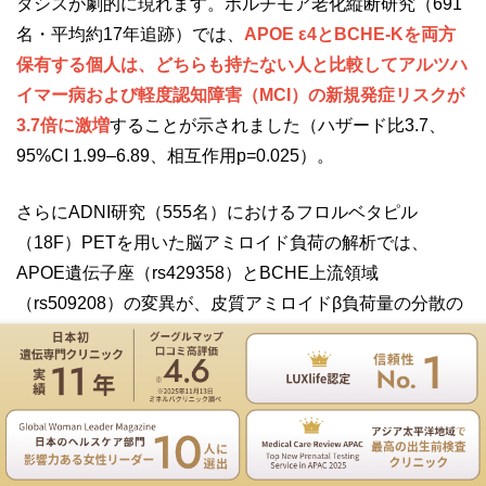
タシスが劇的に現れます。ボルチモア老化縦断研究（691
名・平均約17年追跡）では、
APOE ε4とBCHE-Kを両方
保有する個人は、どちらも持たない人と比較してアルツハ
イマー病および軽度認知障害（MCI）の新規発症リスクが
3.7倍に激増
することが示されました（ハザード比3.7、
95%CI 1.99–6.89、相互作用p=0.025）。
さらにADNI研究（555名）におけるフロルベタピル
（18F）PETを用いた脳アミロイド負荷の解析では、
APOE遺伝子座（rs429358）とBCHE上流領域
（rs509208）の変異が、皮質アミロイドβ負荷量の分散の
合計15%（APOEが10.7%、BCHEが4.3%）
を独立して説明
することが明らかになりました。これは単一の複雑疾患研
究において、たった2つの遺伝子がこれほど大きな分散を
遺伝専門医のNIPT遺伝カウンセリングは無料
説明する稀なケースです。
お電話
ご予約