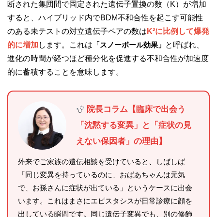
断された集団間で固定された遺伝子置換の数（K）が増加
すると、ハイブリッド内でBDM不和合性を起こす可能性
のある未テストの対立遺伝子ペアの数は
K²に比例して爆発
的に増加
します。これは
「スノーボール効果」
と呼ばれ、
進化の時間が経つほど種分化を促進する不和合性が加速度
的に蓄積することを意味します。
院長コラム【臨床で出会う
「沈黙する変異」と「症状の見
えない保因者」の理由】
外来でご家族の遺伝相談を受けていると、しばしば
「同じ変異を持っているのに、おばあちゃんは元気
で、お孫さんに症状が出ている」というケースに出会
います。これはまさにエピスタシスが日常診療に顔を
出している瞬間です。同じ遺伝子変異でも、別の修飾