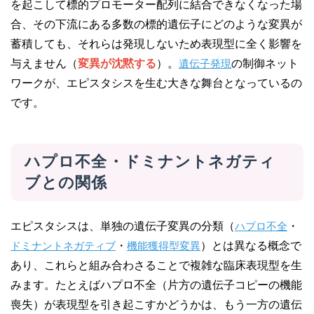
を起こして標的プロモーター配列に結合できなくなった場
合、その下流にある多数の標的遺伝子にどのような変異が
蓄積しても、それらは発現しないため表現型に全く影響を
与えません（
変異が沈黙する
）。
遺伝子発現
の制御ネット
ワークが、エピスタシスを生む大きな舞台となっているの
です。
ハプロ不全・ドミナントネガティ
ブとの関係
エピスタシスは、単独の遺伝子変異の分類（
ハプロ不全
・
ドミナントネガティブ
・
機能獲得型変異
）とは異なる概念で
あり、これらと組み合わさることで複雑な臨床表現型を生
みます。たとえばハプロ不全（片方の遺伝子コピーの機能
喪失）が表現型を引き起こすかどうかは、もう一方の遺伝