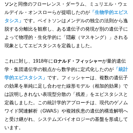
ソン
と同僚のフローレンス・ダーラム、ミュリエル・ウェ
ルデイル・オンスローらが提唱したのが
「生物学的エピス
タシス」
です。ベイトソンはメンデルの独立の法則から逸
脱する分離比を観察し、ある遺伝子の発現が別の遺伝子に
よって物理的・生化学的に「隠蔽（マスキング）」される
現象としてエピスタシスを定義しました。
これに対し、1918年に
ロナルド・フィッシャー
が量的遺伝
学・集団遺伝学の観点から数学的に定式化したのが
「統計
学的エピスタシス」
です。フィッシャーは、複数の遺伝子
の効果を単純に足し合わせた線形モデル（相加的効果）で
は説明しきれない表現型分散の「残差」をエピスタシスと
定義しました。この統計学的アプローチは、現代のゲノム
ワイド関連解析（GWAS）や複雑疾患の遺伝的構造解明へ
と受け継がれ、システムズバイオロジーの基盤を形成して
います。