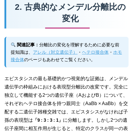
2. 古典的なメンデル分離比の
変化
関連記事：
分離比の変化を理解するために必要な前
提知識は、
アレル（対立遺伝子）
・
ヘテロ接合体
・
ホモ
接合体
のページもあわせてご覧ください。
エピスタシスの最も基礎的かつ視覚的な証拠は、メンデル
遺伝学の枠組みにおける表現型分離比の改変です。完全に
独立して機能する2つの遺伝子座（AおよびB）について、
それぞれヘテロ接合体を持つ親同士（AaBb × AaBb）を交
配する二遺伝子雑種交雑では、エピスタシスがなければ子
孫の表現型は
「9 : 3 : 3 : 1」
に分離します。しかし2つの遺
伝子座間に相互作用が生じると、特定のクラスが同一の表