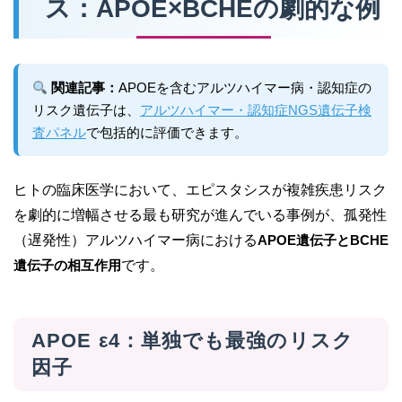
ス：APOE×BCHEの劇的な例
関連記事：
APOEを含むアルツハイマー病・認知症の
リスク遺伝子は、
アルツハイマー・認知症NGS遺伝子検
査パネル
で包括的に評価できます。
ヒトの臨床医学において、エピスタシスが複雑疾患リスク
を劇的に増幅させる最も研究が進んでいる事例が、孤発性
（遅発性）アルツハイマー病における
APOE遺伝子とBCHE
遺伝子の相互作用
です。
APOE ε4：単独でも最強のリスク
因子