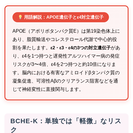
用語解説：APOE遺伝子とε4対立遺伝子
APOE（アポリポタンパク質E）は第19染色体上に
あり、脂質輸送やコレステロール代謝で中心的役
割を果たします。
ε2・ε3・ε4の3つの対立遺伝子
があ
り、ε4を1つ持つと遅発性アルツハイマー病の発症
リスクが3〜4倍、ε4を2つ持つと約10倍になりま
す。脳内における有害なアミロイドβタンパク質の
凝集促進、可溶性Aβのクリアランス阻害などを通
じて神経変性に直接関与します。
BCHE-K：単独では「軽微」なリス
ク