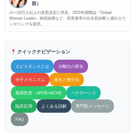
医）
のべ10万人以上の意思決定に伴走。2025年国際誌『Global
Woman Leader』表紙抜擢など、世界基準の出生前診断と遺伝カウ
ンセリングを提供。
クイックナビゲーション
エピスタシスとは
分離比の変化
分子メカニズム
進化と種分化
複雑疾患・APOE×BCHE
ヘテローシス
臨床応用
よくある誤解
専門医メッセージ
FAQ