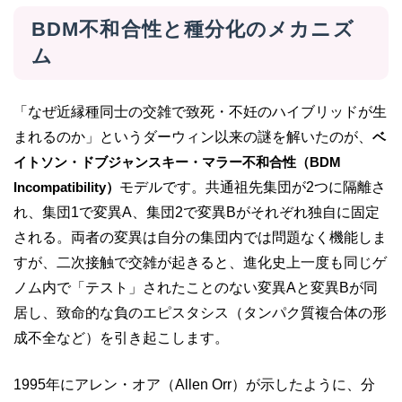
BDM不和合性と種分化のメカニズ
ム
「なぜ近縁種同士の交雑で致死・不妊のハイブリッドが生
まれるのか」というダーウィン以来の謎を解いたのが、
ベ
イトソン・ドブジャンスキー・マラー不和合性（BDM
Incompatibility）
モデルです。共通祖先集団が2つに隔離さ
れ、集団1で変異A、集団2で変異Bがそれぞれ独自に固定
される。両者の変異は自分の集団内では問題なく機能しま
すが、二次接触で交雑が起きると、進化史上一度も同じゲ
ノム内で「テスト」されたことのない変異Aと変異Bが同
居し、致命的な負のエピスタシス（タンパク質複合体の形
成不全など）を引き起こします。
1995年にアレン・オア（Allen Orr）が示したように、分