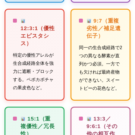
9:7（重複
12:3:1（優性
劣性／補足遺
エピスタシ
伝子）
ス）
同一の生合成経路で2
特定の優性アレルが
つの異なる酵素が直
生合成経路全体を強
列かつ必須。一方で
力に遮断・ブロック
も欠ければ最終産物
する。ペポカボチャ
ができない。スイー
の果皮色など。
トピーの花色など。
15:1（重
13:3／
複優性／冗長
9:6:1（その
性）
他の相互作