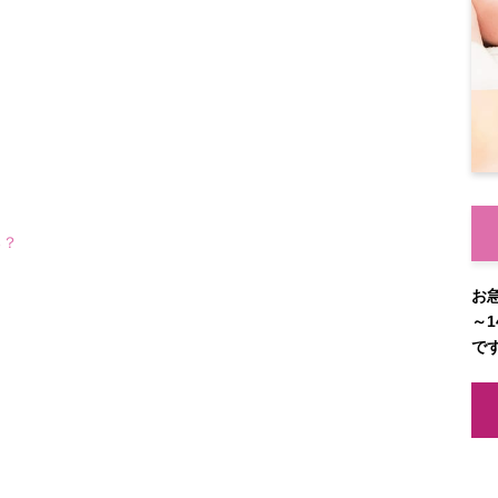
る？
お
～1
で