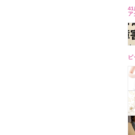
4
ア
ピ