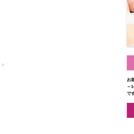
る？
お
～1
で