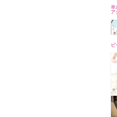
羊
ア
ピ