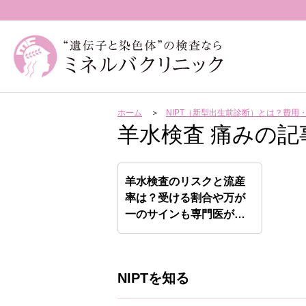
ホーム
NIPT（新型出生前診断）とは？費
羊水検査 痛みの記
羊水検査のリスクと流産
率は？受ける割合や万が
一のサインも専門医が解
説
NIPTを知る