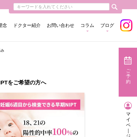
理念
ドクター紹介
お問い合わせ
コラム
ブログ
痛み
ご
予
約
IPTをご希望の方へ
マ
イ
ペ
｜
ジ