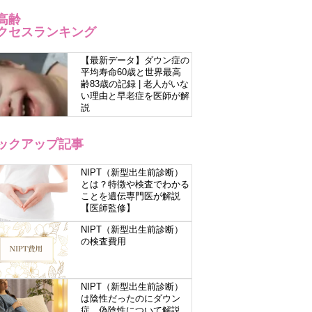
高齢
クセスランキング
【最新データ】ダウン症の
平均寿命60歳と世界最高
齢83歳の記録 | 老人がいな
い理由と早老症を医師が解
説
ックアップ記事
NIPT（新型出生前診断）
とは？特徴や検査でわかる
ことを遺伝専門医が解説
【医師監修】
NIPT（新型出生前診断）
の検査費用
NIPT（新型出生前診断）
は陰性だったのにダウン
症…偽陰性について解説