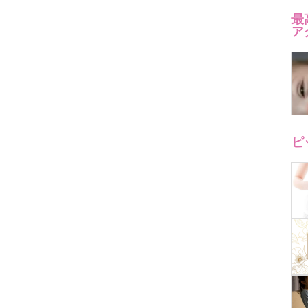
最
ア
ピ