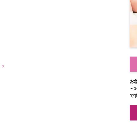
る？
お
～1
で