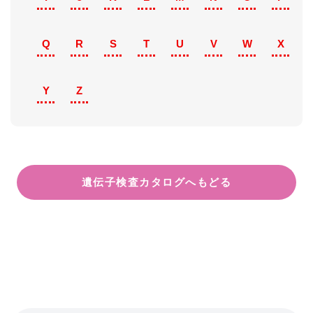
Q
R
S
T
U
V
W
X
Y
Z
遺伝子検査カタログへもどる