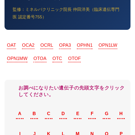
監修：ミネルバクリニック院長 仲田洋美（臨床遺伝専門
医 認定番号755）
OAT
OCA2
OCRL
OPA3
OPHN1
OPN1LW
OPN1MW
OTOA
OTC
OTOF
お調べになりたい遺伝子の先頭文字をクリック
してください。
A
B
C
D
E
F
G
H
I
J
K
L
M
N
O
P