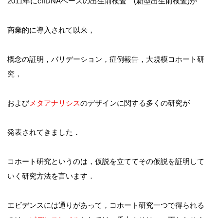
2011年にcffDNAベースの出生前検査 (新型出生前検査)が
商業的に導入されて以来，
概念の証明，バリデーション，症例報告，大規模コホート研
究，
および
メタアナリシス
のデザインに関する多くの研究が
発表されてきました．
コホート研究というのは，仮説を立ててその仮説を証明して
いく研究方法を言います．
エビデンスには通りがあって，コホート研究一つで得られる