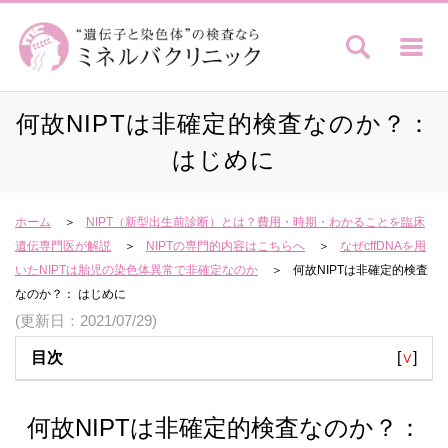
何故NIPTは非確定的検査なのか？：
はじめに
ホーム
NIPT（新型出生前診断）とは？費用・時期・わかることを臨床
遺伝専門医が解説
NIPTの専門的内容はこちらへ
なぜcffDNAを用
いたNIPTは胎児の染色体異常で非確定なのか
何故NIPTは非確定的検査
なのか？： はじめに
(更新日：2021/07/29)
目次
[
∨
]
何故NIPTは非確定的検査なのか？：