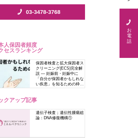
03-3478-3768
お
電
話
本人保因者頻度
クセスランキング
保因者検査と拡大保因者ス
クリーニング(ECS)完全解
説 — 妊娠前・妊娠中に
「自分が保因者かもしれな
い疾患」を知るための枠組
み
ックアップ記事
遺伝子検査；遺伝性腫瘍総
論：DNA修復機構①