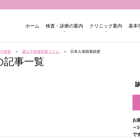
ホーム
検査・診療の案内
クリニック案内
基本
子検査
遺伝子検査関連コラム
日本人保因者頻度
の記事一覧
お
～1
で