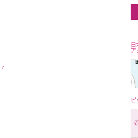
日
ア
る？
ピ