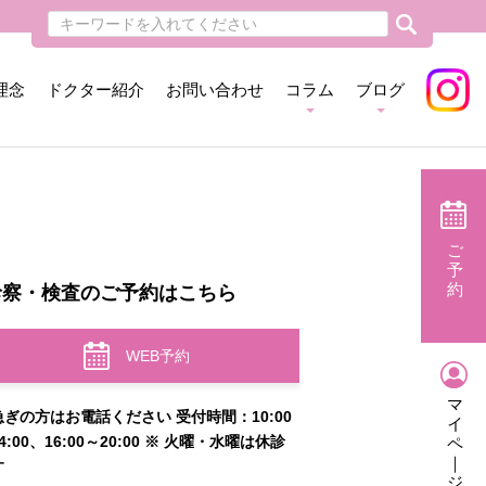
理念
ドクター紹介
お問い合わせ
コラム
ブログ
ご
予
約
診察・検査のご予約はこちら
WEB予約
マ
急ぎの方はお電話ください 受付時間：10:00
イ
4:00、16:00～20:00 ※ 火曜・水曜は休診
ペ
｜
す
ジ