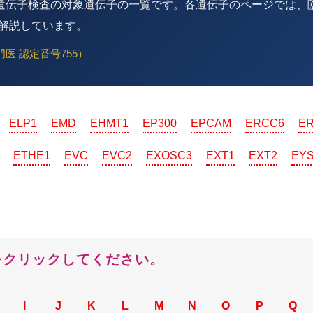
遺伝子検査の対象遺伝子の一覧です。各遺伝子のページでは、
解説しています。
医 認定番号755）
ELP1
EMD
EHMT1
EP300
EPCAM
ERCC6
E
ETHE1
EVC
EVC2
EXOSC3
EXT1
EXT2
EY
をクリックしてください。
I
J
K
L
M
N
O
P
Q