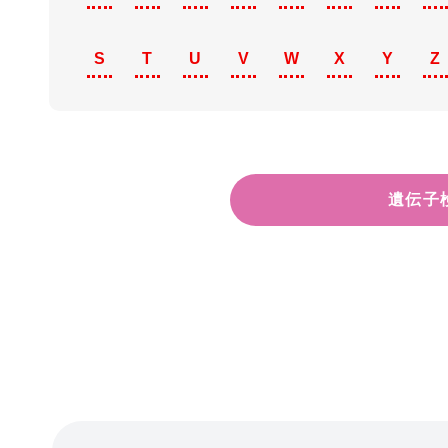
S
T
U
V
W
X
Y
Z
遺伝子