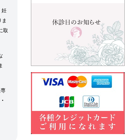
、妊
りま
に取
な
ま
法専
ア・