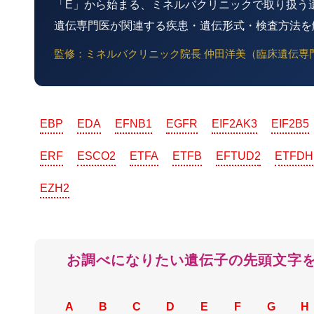
「E」から始まる、ミネルバクリニックで取り扱う
遺伝専門医が関連する疾患・遺伝形式・検査方法を
監修：ミネルバクリニック院長 仲田洋美（臨床遺伝専門
EBP
EDA
EFNB1
EGFR
EIF2AK3
EIF2B5
ERF
ESCO2
ETFA
ETFB
EFTUD2
ETFDH
EZH2
お調べになりたい遺伝子の先頭文字
A
B
C
D
E
F
G
H