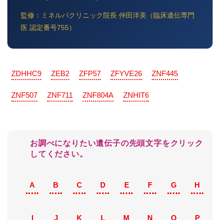
監修：ミネルバクリニック院長 仲田洋美（臨床遺伝専門
医 認定番号755）
ZDHHC9
ZEB2
ZFP57
ZFYVE26
ZNF445
ZNF507
ZNF711
ZNF804A
ZNHIT6
お調べになりたい遺伝子の先頭文字をクリック
してください。
A
B
C
D
E
F
G
H
I
J
K
L
M
N
O
P