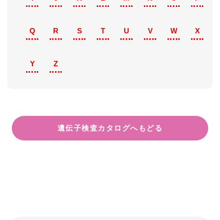
Q
R
S
T
U
V
W
X
Y
Z
遺伝子検査カタログへもどる