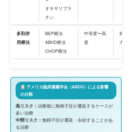
オキサリプラ
チン
多剤併
BEP療法
中等度〜高
複数
用療法
ABVD療法
度
大
CHOP療法
アメリカ臨床腫瘍学会（ASCO）による影響
の分類
高リスク：
治療後に無精子症が遷延するケースが
多い治療
中間リスク：
無精子症が遷延・永続することがあ
る治療