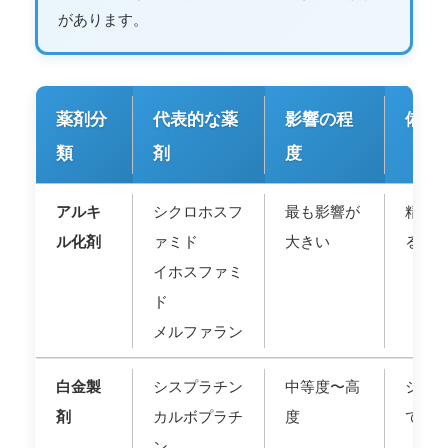
があります。
薬剤分
代表的な薬
影響の程
備考
類
剤
度
アルキ
シクロホスフ
最も影響が
精細
ル化剤
ァミド
大きい
る
イホスファミ
ド
メルファラン
白金製
シスプラチン
中等度〜高
シスプ
剤
カルボプラチ
度
でリ
ン