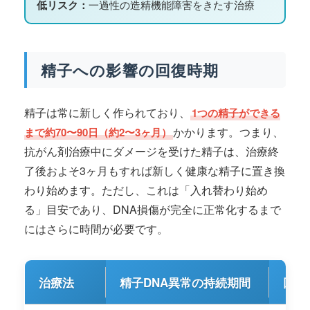
低リスク：
一過性の造精機能障害をきたす治療
精子への影響の回復時期
精子は常に新しく作られており、
1つの精子ができる
かかります。つまり、
まで約70〜90日（約2〜3ヶ月）
抗がん剤治療中にダメージを受けた精子は、治療終
了後およそ3ヶ月もすれば新しく健康な精子に置き換
わり始めます。ただし、これは「入れ替わり始め
る」目安であり、DNA損傷が完全に正常化するまで
にはさらに時間が必要です。
治療法
精子DNA異常の持続期間
回復