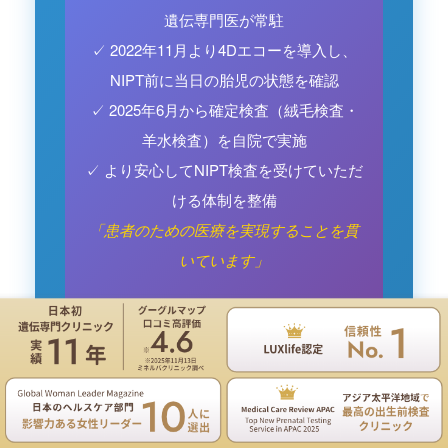
遺伝専門医が常駐
✓ 2022年11月より4Dエコーを導入し、
NIPT前に当日の胎児の状態を確認
✓ 2025年6月から確定検査（絨毛検査・
羊水検査）を自院で実施
✓ より安心してNIPT検査を受けていただ
ける体制を整備
「患者のための医療を実現することを貫
いています」
遺伝専門医のNIPT遺伝カウンセリングは無料
お電話
ご予約