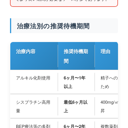
治療法別の推奨待機期間
治療内容
推奨待機期
理由
間
アルキル化剤使用
6ヶ月〜1年
精子への影響
以上
ため
シスプラチン高用
最低6ヶ月以
400mg/㎡
量
上
昇
BEP療法等の多剤
6ヶ月〜2年
複数薬剤の相