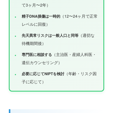
て3ヶ月〜2年）
（12〜24ヶ月で正常
•
精子DNA損傷は一時的
レベルに回復）
（適切な
•
先天異常リスクは一般人口と同等
待機期間後）
（主治医・産婦人科医・
•
専門医に相談する
遺伝カウンセリング）
（年齢・リスク因
•
必要に応じてNIPTを検討
子に応じて）