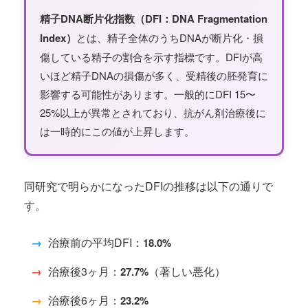
精子DNA断片化指数（DFI：DNA Fragmentation
Index）
とは、精子全体のうちDNAが断片化・損
傷している精子の割合を示す指標です。DFIが高
いほど精子DNAの損傷が多く、受精後の胚発育に
影響する可能性があります。一般的にDFI 15〜
25%以上が異常とされており、抗がん剤治療後に
は一時的にこの値が上昇します。
同研究で明らかになったDFIの推移は以下の通りで
す。
→
治療前の平均DFI：
18.0%
→
治療後3ヶ月：
（著しい悪化）
27.7%
→
治療後6ヶ月：
23.2%