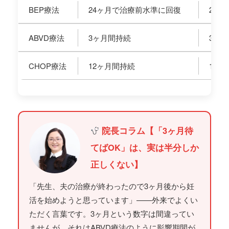
BEP療法
24ヶ月で治療前水準に回復
2年
ABVD療法
3ヶ月間持続
3〜6
CHOP療法
12ヶ月間持続
12〜
院長コラム【「3ヶ月待
てばOK」は、実は半分しか
正しくない】
「先生、夫の治療が終わったので3ヶ月後から妊
活を始めようと思っています」——外来でよくい
ただく言葉です。3ヶ月という数字は間違ってい
ませんが、それはABVD療法のように影響期間が