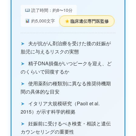
読了時間：約8〜10分
約5,000文字
★
臨床遺伝専門医監修
➤
夫が抗がん剤治療を受けた後の妊娠が
胎児に与えるリスクの実態
➤
精子DNA損傷がいつピークを迎え、ど
のくらいで回復するか
➤
使用薬剤の種類別に異なる推奨待機期
間の具体的な目安
➤
イタリア大規模研究（Paoli et al.
2015）が示す科学的根拠
➤
妊娠前に受けるべき検査・相談と遺伝
カウンセリングの重要性