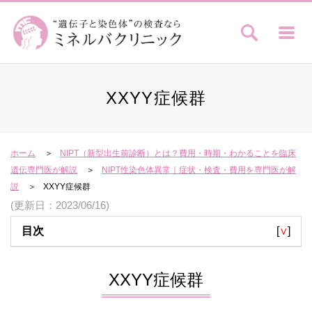
XXYY症候群
ホーム
NIPT（新型出生前診断）とは？費用・時期・わかることを臨床
遺伝専門医が解説
NIPT性染色体異常｜症状・検査・費用を専門医が解
説
XXYY症候群
(更新日：2023/06/16)
目次
[
∨
]
XXYY症候群