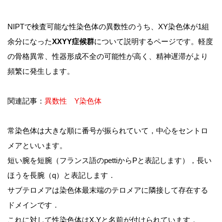
NIPTで検査可能な性染色体の異数性のうち、XY染色体が1組
余分になった
XXYY症候群
について説明するページです。軽度
の骨格異常、性器形成不全の可能性が高く、精神遅滞がより
頻繁に発生します。
関連記事：
異数性
Y染色体
常染色体は大きな順に番号が振られていて，中心をセントロ
メアといいます。
短い腕を短腕（フランス語のpettiからPと表記します），長い
ほうを長腕（q）と表記します．
サブテロメアは染色体最末端のテロメアに隣接して存在する
ドメインです．
これに対して性染色体はX,Yと名前が付けられています．