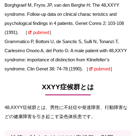
Borghgraef M, Fryns JP, van den Berghe H: The 48,XXYY
syndrome. Follow-up data on clinical charac teristics and
psychological findings in 4 patients. Genet Conns 2: 103-108
(1991). ［
pubmed
］
Grammatico P, Bottoni U, de Sanctis S, Sulli N, Tonanzi T,
Carlesimo Onorio A, del Porto G: A male patient with 48,XXYY
syndrome: importance of distinction from Klinefelter’s
syndrome. Clin Genet 38: 74-78 (1990). ［
pubmed
］
XXYY症候群とは
48,XXYY症候群とは、男性に不妊症や発達障害、行動障害な
どの健康障害を引き起こす染色体疾患です。