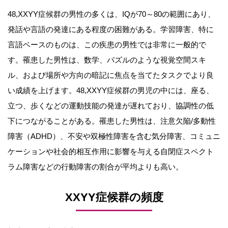
48,XXYY症候群の男性の多くは、IQが70～80の範囲にあり、
発話や言語の発達にある程度の困難がある。学習障害、特に
言語ベースのものは、この疾患の男性では非常に一般的で
す。罹患した男性は、数学、パズルのような視覚空間スキ
ル、および場所や方向の暗記に焦点を当てたタスクでより良
い成績を上げます。48,XXYY症候群の男児の中には、座る、
立つ、歩くなどの運動技能の発達が遅れており、協調性の低
下につながることがある。罹患した男性は、注意欠陥/多動性
障害（ADHD）、不安や双極性障害を含む気分障害、コミュニ
ケーションや社会的相互作用に影響を与える自閉症スペクト
ラム障害などの行動障害の割合が平均よりも高い。
XXYY症候群の頻度