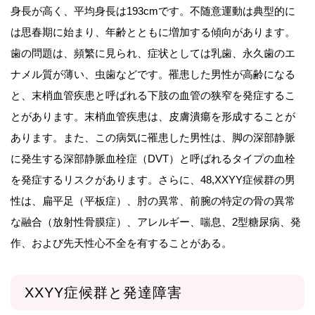
身長が高く、平均身長は193cmです。不随意運動は典型的に
は思春期に始まり、年齢とともに増加する傾向があります。
歯の問題は、頻繁に見られ、症状としては乳歯、永久歯のエ
ナメル質が薄い、虫歯などです。罹患した男性が高齢になる
と、末梢血管疾患と呼ばれる下肢の血管の狭窄を発症するこ
とがあります。末梢血管疾患は、皮膚潰瘍を形成することが
あります。また、この病気に罹患した男性は、脚の深部静脈
に発生する深部静脈血栓症（DVT）と呼ばれるタイプの血栓
を発症するリスクがあります。さらに、48,XXYY症候群の男
性は、扁平足（平板症）、肘の異常、前腕の特定の骨の異常
な融合（放射性骨膜症）、アレルギー、喘息、2型糖尿病、発
作、および先天性心不全を有することがある。
XXYY症候群と発達障害