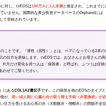
に対し、cvEDSは
100万人に1人未満
と推定され、これまでに
いません。国際的な希少疾患データベースのOrphanetには
0」として登録されています。
体のことです。「潜性（劣性）」とは、ペアになっている2本の
伝の仕方を意味します。cvEDSでは、お父さんとお母さんの両
す。片方だけ変化を持つ人は「保因者」と呼ばれ、ふつうは症状
あわせてご覧ください。
3）にある
COL1A2遺伝子
です。この病気を他のEDSのタイプ
特徴が、
若い成人期に心臓の弁の取り替え手術（弁置換術）が
強い圧力を受ける左心系の弁（大動脈弁・僧帽弁）の閉鎖不全