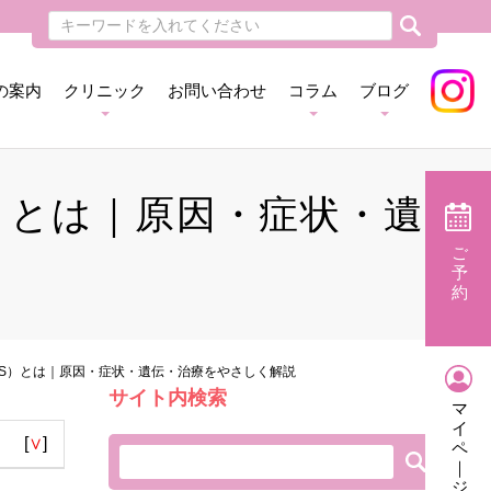
の案内
クリニック
お問い合わせ
コラム
ブログ
）とは｜原因・症状・遺
ご
予
約
DS）とは｜原因・症状・遺伝・治療をやさしく解説
サイト内検索
マ
イ
[
∨
]
ペ
｜
ジ