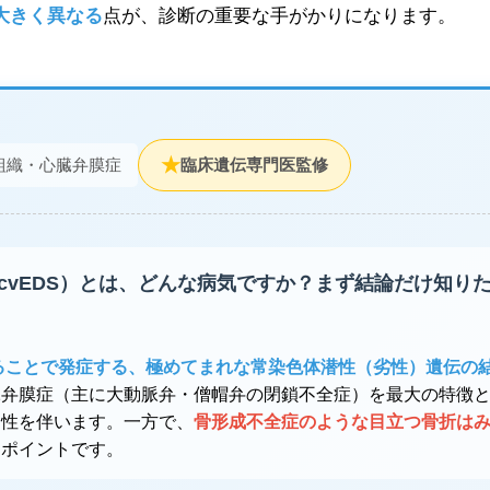
大きく異なる
点が、診断の重要な手がかりになります。
★
合組織・心臓弁膜症
臨床遺伝専門医監修
cvEDS）とは、どんな病気ですか？まず結論だけ知り
起こることで発症する、極めてまれな常染色体潜性（劣性）遺伝の
臓弁膜症（主に大動脈弁・僧帽弁の閉鎖不全症）を最大の特徴
動性を伴います。一方で、
骨形成不全症のような目立つ骨折は
なポイントです。