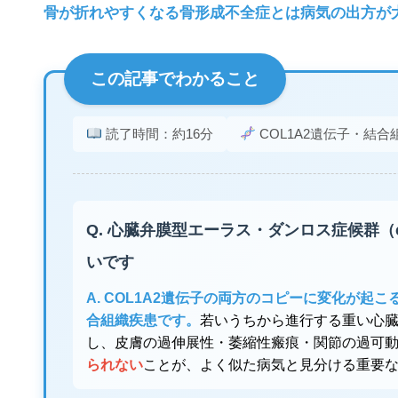
骨が折れやすくなる骨形成不全症とは病気の出方が
この記事でわかること
読了時間：約16分
COL1A2遺伝子・結
Q. 心臓弁膜型エーラス・ダンロス症候群（
いです
A. COL1A2遺伝子の両方のコピーに変化が
合組織疾患です。
若いうちから進行する重い心
し、皮膚の過伸展性・萎縮性瘢痕・関節の過可
られない
ことが、よく似た病気と見分ける重要