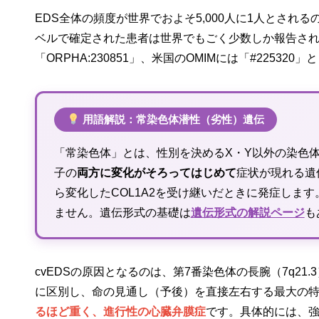
EDS全体の頻度が世界でおよそ5,000人に1人とされるの
ベルで確定された患者は世界でもごく少数しか報告されて
「ORPHA:230851」、米国のOMIMには「#22532
用語解説：常染色体潜性（劣性）遺伝
「常染色体」とは、性別を決めるX・Y以外の染色
子の
両方に変化がそろってはじめて
症状が現れる遺
ら変化したCOL1A2を受け継いだときに発症しま
ません。遺伝形式の基礎は
遺伝形式の解説ページ
も
cvEDSの原因となるのは、第7番染色体の長腕（7q21.
に区別し、命の見通し（予後）を直接左右する最大の
るほど重く、進行性の心臓弁膜症
です。具体的には、