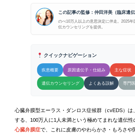
この記事の監修：仲田洋美（臨床遺伝
のべ10万人以上の意思決定に伴走。2025年国際
伝カウンセリングを提供。
クイックナビゲーション
疾患概要
原因遺伝子・仕組み
主な症状
遺伝カウンセリング
よくある誤解
専門
心臓弁膜型エーラス・ダンロス症候群（cvEDS）は
する、100万人に1人未満という極めてまれな遺伝
心臓弁膜症
で、これに皮膚のやわらかさ・もろさや