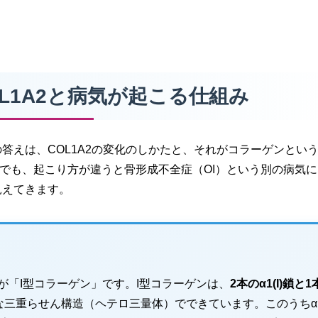
OL1A2と病気が起こる仕組み
の答えは、COL1A2の変化のしかたと、それがコラーゲンとい
化でも、起こり方が違うと骨形成不全症（OI）という別の病気
見えてきます。
「I型コラーゲン」です。I型コラーゲンは、
2本のα1(I)鎖と1
な三重らせん構造（ヘテロ三量体）でできています。このうちα