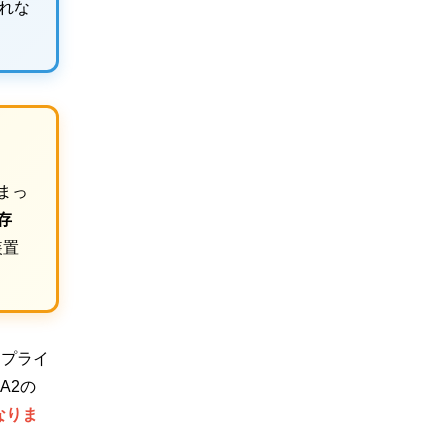
作れな
まっ
存
装置
スプライ
A2の
なりま