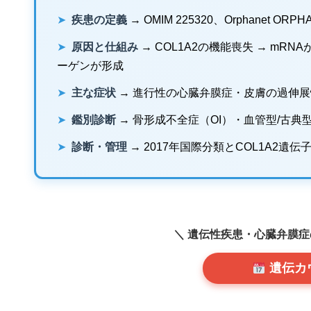
➤
疾患の定義
→ OMIM 225320、Orphanet O
➤
原因と仕組み
→ COL1A2の機能喪失 → mRN
ーゲンが形成
➤
主な症状
→ 進行性の心臓弁膜症・皮膚の過伸
➤
鑑別診断
→ 骨形成不全症（OI）・血管型/古典
➤
診断・管理
→ 2017年国際分類とCOL1A2
＼ 遺伝性疾患・心臓弁膜
遺伝カ