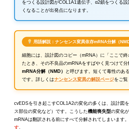
をつくる設計図がCOL1A1遺伝子、α2鎖をつくる設
くなることが出発点になります。
用語解説：ナンセンス変異依存mRNA分解（NM
細胞には、設計図のコピー（mRNA）に「ここで
たとき、その不良品のmRNAをすばやく見つけて
mRNA分解（NMD）
と呼びます。短くて毒性のあ
です。詳しくは
ナンセンス変異の解説ページ
をご覧
cvEDSを引き起こすCOL1A2の変化の多くは、設
ス部位の変化など）です。こうした
機能喪失型
の変化が
mRNAは翻訳される前にすべて分解されてしまいます
す
。