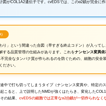
計図がCOL1A2遺伝子です。cvEDSでは、このα2鎖が完全に
D）
終わり」という間違った合図（早すぎる終止コドン）が入ってし
分解する品質管理の仕組みがあります。これを
ナンセンス変異依
る不完全なタンパク質が作られるのを防ぐための、細胞の安全
ください。
計図を途中で打ち切ってしまうタイプ（ナンセンス変異や、特定の
起こると、上で説明したNMDが強くはたらき、変化したCOL1
。その結果、
cvEDSの細胞では正常なα2(I)鎖が一切作られなく