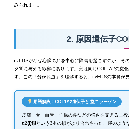
みられます。
2. 原因遺伝子C
cvEDSがなぜ心臓の弁を中心に障害を起こすのか。そ
ク質に与える影響にあります。実は同じCOL1A2の変
す。この「分かれ道」を理解すると、cvEDSの本質が
用語解説：COL1A2遺伝子とI型コラーゲン
皮膚・骨・血管・心臓の弁などの強さを支える主役が
α2(I)鎖
という3本の鎖がより合わさった、縄のよう