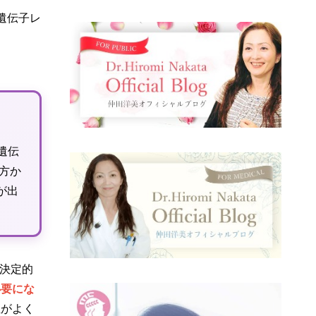
遺伝子レ
遺伝
方か
が出
と決定的
必要にな
症がよく