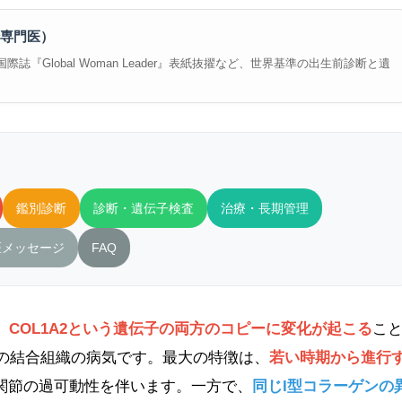
専門医）
誌『Global Woman Leader』表紙抜擢など、世界基準の出生前診断と遺
鑑別診断
診断・遺伝子検査
治療・長期管理
医メッセージ
FAQ
、
COL1A2という遺伝子の両方のコピーに変化が起こる
こ
性の結合組織の病気です。最大の特徴は、
若い時期から進行
関節の過可動性を伴います。一方で、
同じI型コラーゲンの