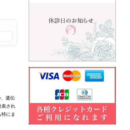
つ、遺伝
発表され
も特にま