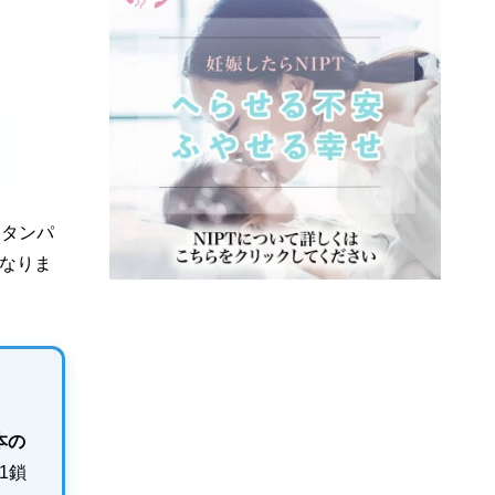
うタンパ
になりま
本の
1鎖