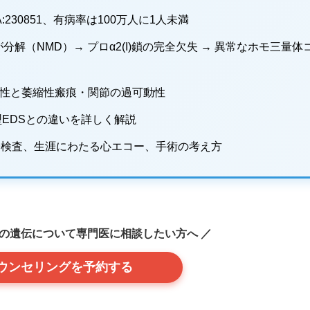
RPHA:230851、有病率は100万人に1人未満
Aが分解（NMD）→ プロα2(I)鎖の完全欠失 → 異常なホモ三量体
展性と萎縮性瘢痕・関節の過可動性
型EDSとの違いを詳しく解説
遺伝子検査、生涯にわたる心エコー、手術の考え方
症の遺伝について専門医に相談したい方へ ／
ウンセリングを予約する