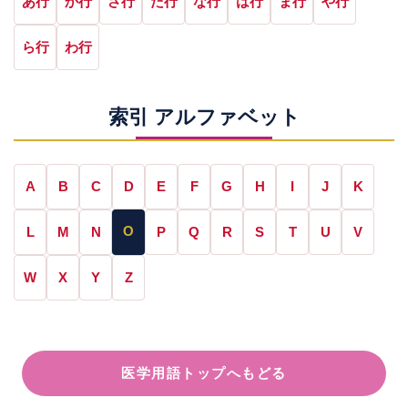
あ行
か行
さ行
た行
な行
は行
ま行
や行
ら行
わ行
索引 アルファベット
A
B
C
D
E
F
G
H
I
J
K
O
L
M
N
P
Q
R
S
T
U
V
W
X
Y
Z
医学用語トップへもどる