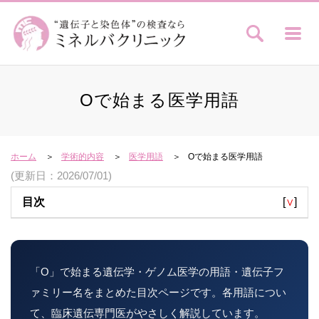
Oで始まる医学用語
ホーム
学術的内容
医学用語
Oで始まる医学用語
(更新日：2026/07/01)
目次
[
∨
]
「O」で始まる遺伝学・ゲノム医学の用語・遺伝子フ
ァミリー名をまとめた目次ページです。各用語につい
て、臨床遺伝専門医がやさしく解説しています。