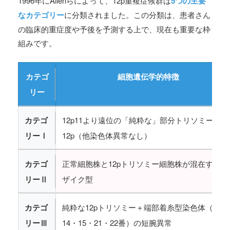
1996年にAllenらによって、12p重複症候群は
5つの主要
なカテゴリー
に分類されました。この分類は、患者さん
の臨床的重症度や予後を予測する上で、現在も重要な枠
組みです。
カテゴ
細胞遺伝学的特徴
リー
カテゴ
12p11より遠位の「純粋な」部分トリソミー
リーⅠ
12p（他染色体異常なし）
カテゴ
正常細胞株と12pトリソミー細胞株が混在するモ
リーⅡ
ザイク型
カテゴ
純粋な12pトリソミー＋端部着糸型染色体（13・
リーⅢ
14・15・21・22番）の短腕異常