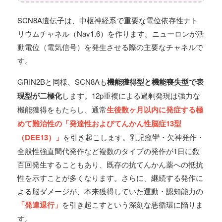
SCN8A遺伝子は、中枢神経系で重要な電位依存性ナト
リウムチャネル（Nav1.6）を作ります。ニューロンが活
動電位（電気信号）を発生させる際の主要なチャネルで
す。
GRIN2Bと同様、SCN8Aも
機能獲得型と機能喪失型で表
現型が二極化
します。12p重複による過剰発現は強力な
機能獲得をもたらし、通常
生後数ヶ月以内に発症する極
めて難治性の「発達性およびてんかん性脳症13型
（DEE13）」
を引き起こします。乳児痙攣・欠神発作・
全般性強直間代発作など複数のタイプの発作が1日に数
百回発生することもあり、既存の抗てんかん薬への抵抗
性を示すことが多くなります。さらに、継続する発作に
よる脳ダメージが、本来獲得していた運動・認知能力の
「発達退行」
を引き起こすという深刻な悪循環に陥りま
す。