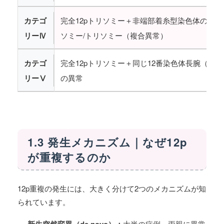
カテゴ
完全12pトリソミー＋非端部着糸型染色体のモノ
リーⅣ
ソミー/トリソミー（複合異常）
カテゴ
完全12pトリソミー＋同じ12番染色体長腕（12q
リーⅤ
の異常
1.3 発生メカニズム｜なぜ12p
が重複するのか
12p重複の発生には、大きく分けて2つのメカニズムが知
られています。
新生突然変異（de novo）：
大半の症例。両親に異常