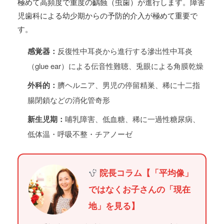
極めて高頻度で重度の齲蝕（虫歯）が進行します。障害
児歯科による幼少期からの予防的介入が極めて重要で
す。
感覚器：
反復性中耳炎から進行する滲出性中耳炎
（glue ear）による伝音性難聴、兎眼による角膜乾燥
外科的：
臍ヘルニア、男児の停留精巣、稀に十二指
腸閉鎖などの消化管奇形
新生児期：
哺乳障害、低血糖、稀に一過性糖尿病、
低体温・呼吸不整・チアノーゼ
院長コラム【「平均像」
ではなくお子さんの「現在
地」を見る】