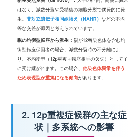
はなく、減数分裂や受精後の細胞分裂で偶発的に発
生。
非対立遺伝子相同組換え（NAHR）
などの不均
等な交差が原因と考えられています。
親の均衡型転座から派生：
親が12番染色体を含む均
衡型転座保因者の場合、減数分裂時の不分離によ
り、不均衡型（12p重複＋転座相手の欠失）として子
に受け継がれます。この場合、
他染色体異常を伴う
ため表現型が重篤になる傾向
があります。
2. 12p重複症候群の主な症
状｜多系統への影響