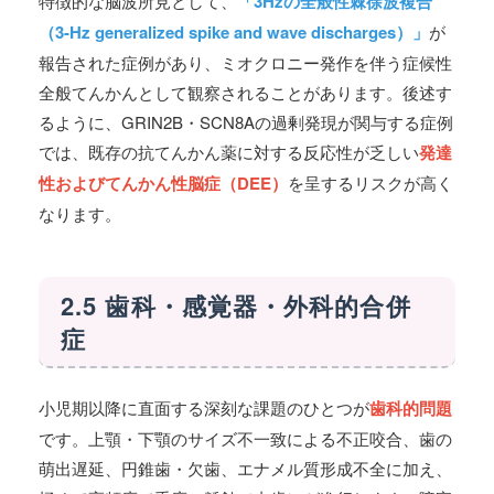
特徴的な脳波所見として、
「3Hzの全般性棘徐波複合
（3-Hz generalized spike and wave discharges）」
が
報告された症例があり、ミオクロニー発作を伴う症候性
全般てんかんとして観察されることがあります。後述す
るように、GRIN2B・SCN8Aの過剰発現が関与する症例
では、既存の抗てんかん薬に対する反応性が乏しい
発達
性およびてんかん性脳症（DEE）
を呈するリスクが高く
なります。
2.5 歯科・感覚器・外科的合併
症
小児期以降に直面する深刻な課題のひとつが
歯科的問題
です。上顎・下顎のサイズ不一致による不正咬合、歯の
萌出遅延、円錐歯・欠歯、エナメル質形成不全に加え、