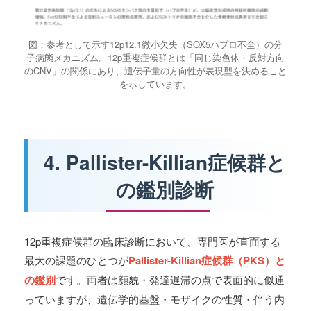
図：参考として示す12p12.1微小欠失（SOX5ハプロ不全）の分
子病態メカニズム。12p重複症候群とは「同じ染色体・反対方向
のCNV」の関係にあり、遺伝子量の方向性が表現型を決めること
を示しています。
4. Pallister-Killian症候群と
の鑑別診断
12p重複症候群の臨床診断において、専門医が直面する
最大の課題のひとつが
Pallister-Killian症候群（PKS）と
の鑑別
です。両者は顔貌・発達遅滞の点で表面的に似通
っていますが、遺伝学的基盤・モザイクの性質・伴う内