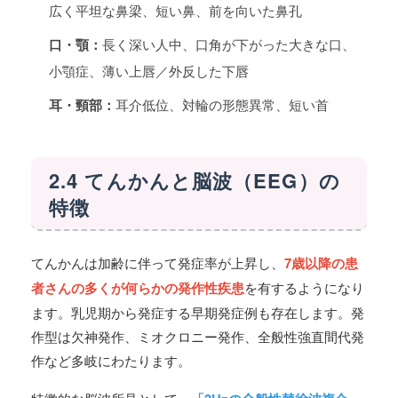
広く平坦な鼻梁、短い鼻、前を向いた鼻孔
口・顎：
長く深い人中、口角が下がった大きな口、
小顎症、薄い上唇／外反した下唇
耳・頸部：
耳介低位、対輪の形態異常、短い首
2.4 てんかんと脳波（EEG）の
特徴
てんかんは加齢に伴って発症率が上昇し、
7歳以降の患
者さんの多くが何らかの発作性疾患
を有するようになり
ます。乳児期から発症する早期発症例も存在します。発
作型は欠神発作、ミオクロニー発作、全般性強直間代発
作など多岐にわたります。