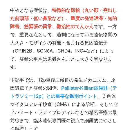
中核となる症状は、
特徴的な顔貌（丸い顔・突出し
た前頭部・低い鼻梁など）、重度の発達遅滞・知的
障害、筋緊張の異常、難治性のてんかん
です。一方
で、重要な点として、過剰になっている遺伝物質の
大きさ・モザイクの有無・含まれる原因遺伝子
（GRIN2B、SCN8A、CHD4、ING4など）によっ
て、症状の重さは患者さんごとに大きく異なりま
す。
本記事では、12p重複症候群の発生メカニズム、原
因遺伝子と症状の関係、
Pallister-Killian症候群（テ
トラソミー12p）との重要な鑑別ポイント
、染色体
マイクロアレイ検査（CMA）による診断、そしてセ
ノバメート・ラディプロディルなどの精密医療の最
前線まで、臨床遺伝専門医の視点で網羅的にやさし
く解説します。