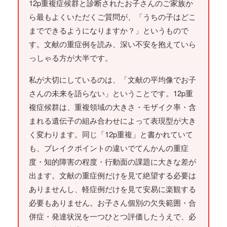
12p重複症候群と診断されたお子さんのご家族か
ら最もよくいただくご質問が、「うちの子はどこ
までできるようになりますか？」というもので
す。文献の重症例を読み、深い不安を抱えていら
っしゃる方が大半です。
私が大切にしているのは、「文献の平均像でお子
さんの未来を語らない」ということです。12p重
複症候群は、重複領域の大きさ・モザイク率・含
まれる遺伝子の組み合わせによって表現型が大き
く変わります。同じ「12p重複」と書かれていて
も、ブレイクポイントの違いでてんかんの重症
度・知的障害の程度・行動面の課題に大きな差が
出ます。文献の重症例だけを見て絶望する必要は
ありませんし、軽症例だけを見て安易に楽観する
必要もありません。お子さん個別の欠失範囲・合
併症・発達状況を一つひとつ評価したうえで、必