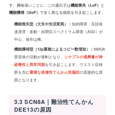
す。興味深いことに、この遺伝子は
機能喪失（LoF）
と
機能獲得（GoF）
で全く異なる病気を引き起こします。
機能喪失型（欠失や失活変異）：
知的障害・言語発
達遅滞・多動・自閉症スペクトラム障害（ASD）が
中心。発作は稀。
機能獲得型（12p重複によるコピー数増加）：
NMDA
受容体の活動が過剰となり、
シナプスの過興奮が神
経毒性と異常同期
を引き起こします。ウエスト症候
群を含む
重篤な発達性てんかん性脳症
の直接的な原
因となります。
3.3 SCN8A｜難治性てんかん
DEE13の原因