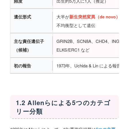
頻度
出生約5万人に1人（推定）
遺伝形式
大半が
新生突然変異（de novo）
。一
不均衡型として遺伝
主な責任遺伝子
GRIN2B、SCN8A、CHD4、ING4、
（候補）
ELKS/ERC1 など
初の報告
1973年、Uchida & Lin による報告
1.2 Allenらによる5つのカテゴ
リー分類