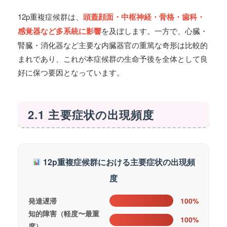
12p重複症候群は、
頭蓋顔面・中枢神経・骨格・歯科・
感覚器など多系統に影響
を及ぼします。一方で、心臓・
腎臓・消化器など主要な内臓器官の重篤な奇形は比較的
まれであり、これが本症候群の生命予後を全体として良
好に保つ要因となっています。
2.1 主要症状の出現頻度
12p重複症候群における主要症状の出現頻
度
発達遅滞
100%
知的障害（軽度〜最重
100%
度）