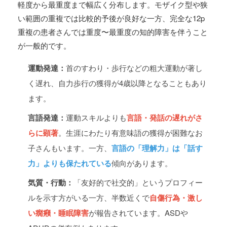
軽度から最重度まで幅広く分布します。モザイク型や狭
い範囲の重複では比較的予後が良好な一方、完全な12p
重複の患者さんでは重度〜最重度の知的障害を伴うこと
が一般的です。
運動発達：
首のすわり・歩行などの粗大運動が著し
く遅れ、自力歩行の獲得が4歳以降となることもあり
ます。
言語発達：
運動スキルよりも
言語・発話の遅れがさ
らに顕著
。生涯にわたり有意味語の獲得が困難なお
子さんもいます。一方、
言語の「理解力」は「話す
力」よりも保たれている
傾向があります。
気質・行動：
「友好的で社交的」というプロフィー
ルを示す方がいる一方、半数近くで
自傷行為・激し
い癇癪・睡眠障害
が報告されています。ASDや