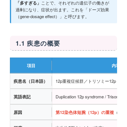
「多すぎる」
ことで、それぞれの遺伝子の働きが
過剰になり、症状が出ます。これを「ドーズ効果
（gene-dosage effect）」と呼びます。
1.1 疾患の概要
項目
内容
疾患名（日本語）
12p重複症候群／トリソミー12p
英語表記
Duplication 12p syndrome / Trisomy 1
原因
第12染色体短腕（12p）の重複
（部分