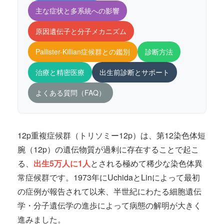
主な症状と多系統への影響
原因遺伝子と分子メカニズム
Pallister-Killian症候群との鑑別
診断方法
治療と精密医療
出生前診断とサポート
よくある質問（FAQ）
12p重複症候群（トリソミー12p）は、第12染色体短
腕（12p）の遺伝物質が過剰に存在することで起こ
る、
出生5万人に1人
とされる極めて稀少な染色体異
常症候群です。1973年にUchidaとLinによって最初
の症例が報告されて以来、半世紀にわたる細胞遺伝
学・分子遺伝学の進歩によって病態の解明が大きく
進みました。