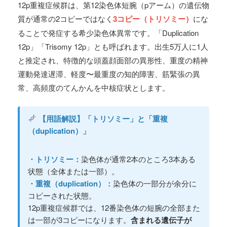
12p重複症候群は、第12染色体短腕（pアーム）の遺伝物
質が通常の2コピーではなく
3コピー（トリソミー）
にな
ることで発症する希少染色体異常です。「Duplication
12p」「Trisomy 12p」とも呼ばれます。出生5万人に1人
と推定され、特徴的な頭蓋顔面部の異形性、重度の精神
運動発達遅滞、軽度〜最重度の知的障害、筋緊張の異
常、高頻度のてんかんを中核症状とします。
【用語解説】「トリソミー」と「重複
（duplication）」
・トリソミー：
染色体が通常2本のところ3本ある
状態（全体または一部）。
・重複（duplication）：
染色体の一部分が余分に
コピーされた状態。
12p重複症候群では、12番染色体の短腕の全部また
は一部が3コピーになります。
含まれる遺伝子が