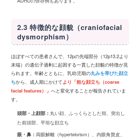
ADHDの併存例もあります。
2.3 特徴的な顔貌（craniofacial
dysmorphism）
ほぼすべての患者さんで、12pの先端部分（12p13.2より
末端）の遺伝子過剰に起因する一貫した顔貌の特徴が見
られます。年齢とともに、乳幼児期の
丸みを帯びた顔立
ち
から、成人期にかけて
より「粗な顔立ち（coarse
facial features）」
へと変化することが報告されていま
す。
頭部・上顔部：
丸い顔、ふっくらとした頬、突出し
た前頭部、平坦な顔立ち
眼・鼻：
両眼解離（hypertelorism）、内眼角贅皮、