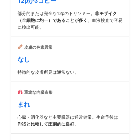
12pが3コピー
部分的または完全な12pのトリソミー。
非モザイク
（全細胞に均一）であることが多く
、血液検査で容易
に検出可能。
皮膚の色素異常
なし
特徴的な皮膚所見は通常ない。
重篤な内臓奇形
まれ
心臓・消化器など主要臓器は通常健常。生命予後は
PKSと比較して圧倒的に良好
。