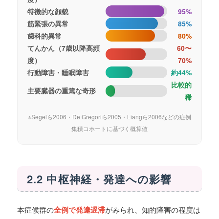
特徴的な顔貌
95%
筋緊張の異常
85%
歯科的異常
80%
てんかん（7歳以降高頻
60〜
度）
70%
行動障害・睡眠障害
約44%
比較的
主要臓器の重篤な奇形
稀
※Segelら2006・De Gregoriら2005・Liangら2006などの症例
集積コホートに基づく概算値
2.2 中枢神経・発達への影響
本症候群の
全例で発達遅滞
がみられ、知的障害の程度は