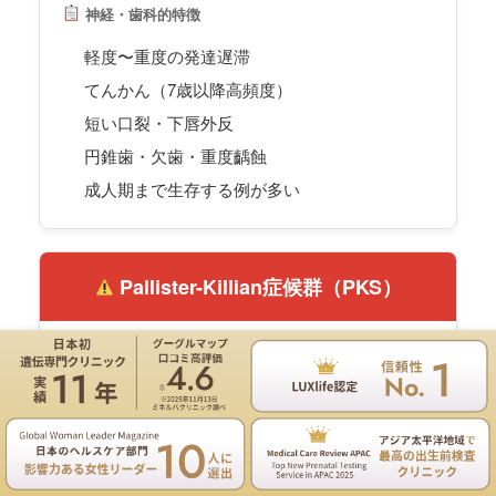
神経・歯科的特徴
軽度〜重度の発達遅滞
てんかん（7歳以降高頻度）
短い口裂・下唇外反
円錐歯・欠歯・重度齲蝕
成人期まで生存する例が多い
Pallister-Killian症候群（PKS）
遺伝学的特徴
12pが4コピー（同腕染色体）
遺伝専門医のNIPT遺伝カウンセリングは無料
テトラソミー12p（i(12p)）。
組織特異的モザイク
お電話
ご予約
で、血液では検出されにくく、皮膚や羊水細胞で高確
率。