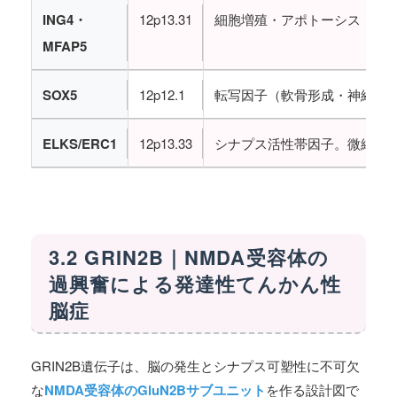
ING4・
12p13.31
細胞増殖・アポトーシス・組
MFAP5
SOX5
12p12.1
転写因子（軟骨形成・神経堤
ELKS/ERC1
12p13.33
シナプス活性帯因子。微細異
3.2 GRIN2B｜NMDA受容体の
過興奮による発達性てんかん性
脳症
GRIN2B遺伝子は、脳の発生とシナプス可塑性に不可欠
な
NMDA受容体のGluN2Bサブユニット
を作る設計図で