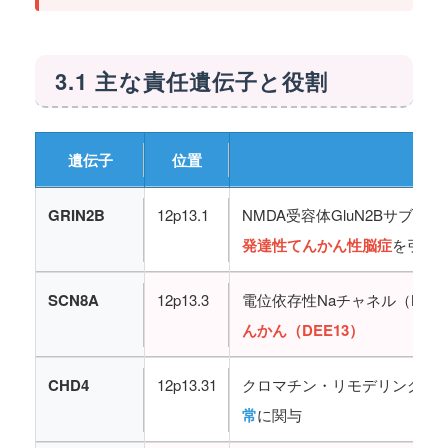
3.1 主な責任遺伝子と役割
遺伝子
位置
主な
GRIN2B
12p13.1
NMDA受容体GluN2Bサブ
発達性てんかん性脳症
を引き
SCN8A
12p13.3
電位依存性Naチャネル（Nav1
んかん（DEE13）
CHD4
12p13.31
クロマチン・リモデリング（N
常
に関与