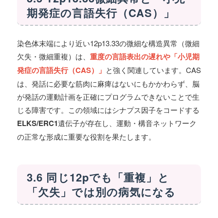
期発症の言語失行（CAS）」
染色体末端により近い12p13.33の微細な構造異常（微細
欠失・微細重複）は、
重度の言語表出の遅れや「小児期
発症の言語失行（CAS）」
と強く関連しています。CAS
は、発話に必要な筋肉に麻痺はないにもかかわらず、脳
が発話の運動計画を正確にプログラムできないことで生
じる障害です。この領域にはシナプス因子をコードする
ELKS/ERC1
遺伝子が存在し、運動・構音ネットワーク
の正常な形成に重要な役割を果たします。
3.6 同じ12pでも「重複」と
「欠失」では別の病気になる