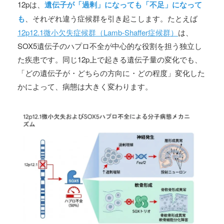
12pは、
遺伝子が「過剰」になっても「不足」になって
も
、それぞれ違う症候群を引き起こします。たとえば
12p12.1微小欠失症候群（Lamb-Shaffer症候群）
は、
SOX5遺伝子のハプロ不全が中心的な役割を担う独立し
た疾患です。同じ12p上で起きる遺伝子量の変化でも、
「どの遺伝子が・どちらの方向に・どの程度」変化した
かによって、病態は大きく変わります。