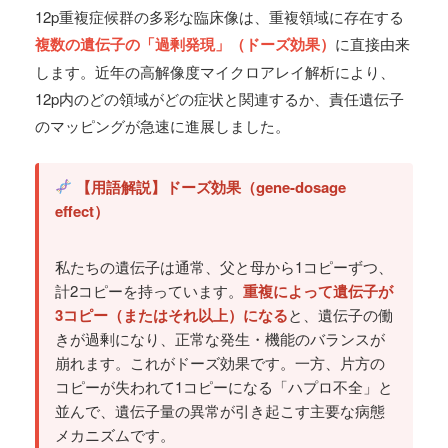
12p重複症候群の多彩な臨床像は、重複領域に存在する
複数の遺伝子の「過剰発現」（ドーズ効果）
に直接由来
します。近年の高解像度マイクロアレイ解析により、
12p内のどの領域がどの症状と関連するか、責任遺伝子
のマッピングが急速に進展しました。
【用語解説】ドーズ効果（gene-dosage
effect）
私たちの遺伝子は通常、父と母から1コピーずつ、
計2コピーを持っています。
重複によって遺伝子が
3コピー（またはそれ以上）になる
と、遺伝子の働
きが過剰になり、正常な発生・機能のバランスが
崩れます。これがドーズ効果です。一方、片方の
コピーが失われて1コピーになる「ハプロ不全」と
並んで、遺伝子量の異常が引き起こす主要な病態
メカニズムです。