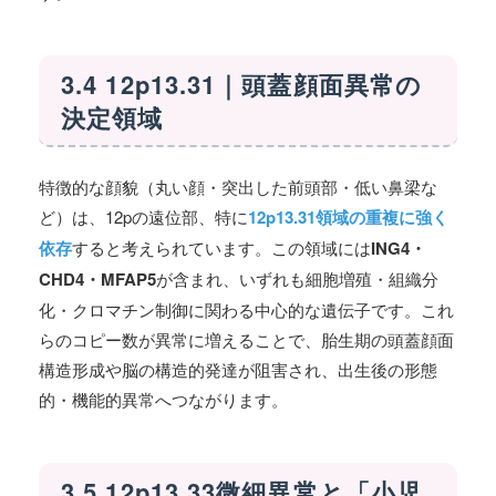
3.4 12p13.31｜頭蓋顔面異常の
決定領域
特徴的な顔貌（丸い顔・突出した前頭部・低い鼻梁な
ど）は、12pの遠位部、特に
12p13.31領域の重複に強く
依存
すると考えられています。この領域には
ING4・
CHD4・MFAP5
が含まれ、いずれも細胞増殖・組織分
化・クロマチン制御に関わる中心的な遺伝子です。これ
らのコピー数が異常に増えることで、胎生期の頭蓋顔面
構造形成や脳の構造的発達が阻害され、出生後の形態
的・機能的異常へつながります。
3.5 12p13.33微細異常と「小児