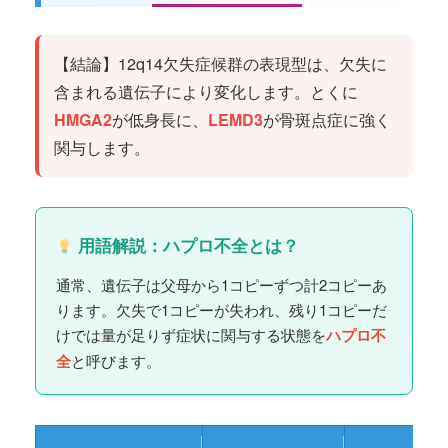
【結論】12q14欠失症候群の表現型は、欠失に
含まれる遺伝子により変化します。とくに
HMGA2
が低身長に、
LEMD3
が骨斑点症に強く
関与します。
用語解説：ハプロ不全とは？
通常、遺伝子は父母から1コピーずつ計2コピーあ
ります。欠失で1コピーが失われ、残り1コピーだ
けでは量が足りず症状に関与する状態を
ハプロ不
全
と呼びます。