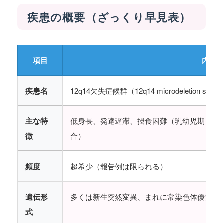
疾患の概要（ざっくり早見表）
項目
内容
疾患名
12q14欠失症候群（12q14 microdeletion synd
主な特
低身長、発達遅滞、摂食困難（乳幼児期）、骨
徴
合）
頻度
超希少（報告例は限られる）
遺伝形
多くは新生突然変異、まれに常染色体優性（
式