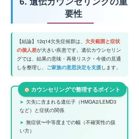
6. 遺伝カウンセリングの重
要性
【結論】12q14欠失症候群は、
欠失範囲と症状
の個人差
が大きい疾患です。遺伝カウンセリン
グでは、結果の意味・再発リスク・今後の見通
しを整理し、
ご家族の意思決定を支援
します。
カウンセリングで整理するポイント
➤
欠失に含まれる遺伝子（HMGA2/LEMD3
など）と症状の関係
➤
無症状〜中等度までの幅（不確実性の扱
い方）