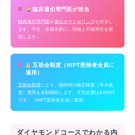
臨床遺伝専門医が担当
臨床遺伝専門医
が
遺伝カウンセリング
を担当し
ます。中立・非指示的に、情報と不確実性を整
理します。
互助会制度（NIPT受検者全員に
適用）
互助会制度
により、陽性時の確定検査（羊水検
査）費用を全額補助します。互助会費は8,000円
です。（NIPT受検者全員に適用）
ダイヤモンドコースでわかる内