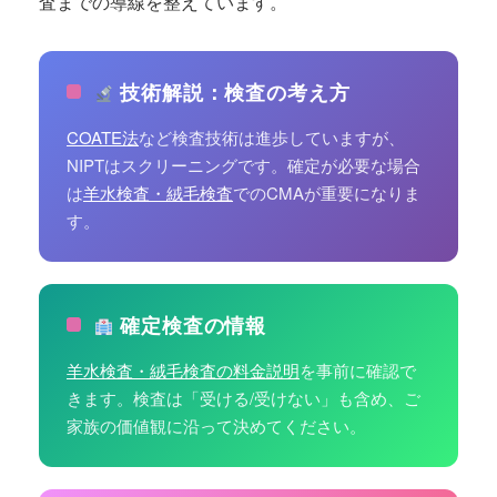
査までの導線を整えています。
技術解説：検査の考え方
COATE法
など検査技術は進歩していますが、
NIPTはスクリーニングです。確定が必要な場合
は
羊水検査・絨毛検査
でのCMAが重要になりま
す。
確定検査の情報
羊水検査・絨毛検査の料金説明
を事前に確認で
きます。検査は「受ける/受けない」も含め、ご
家族の価値観に沿って決めてください。