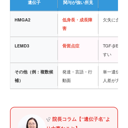
遺伝子
関与が強い所見
HMGA2
低身長・成長障
欠失に含ま
害
LEMD3
骨斑点症
TGF-β/
すい
その他（例：複数候
発達・言語・行
単一遺伝子
補）
動面
人差が大き
院長コラム【“遺伝子名”よ