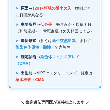
➤
原因
→
12q14領域の微小欠失
（症例ごと
に範囲が異なる）
➤
主要所見
→
低身長
・発達遅滞・摂食困難
（乳幼児期）・骨斑点症（欠失範囲による）
➤
遺伝形式
→多くは
新生突然変異
、まれに
常染色体優性（顕性）
で家族性
➤
確定診断
→
染色体マイクロアレイ
（CMA）
➤
出生前
→NIPTはスクリーニング、確定は
羊水検査＋CMA
＼ 臨床遺伝専門医が直接担当します ／