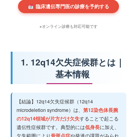
臨床遺伝専門医の診療を予約する
※オンライン診療も対応可能です
1. 12q14欠失症候群とは｜
基本情報
【結論】12q14欠失症候群（12q14
microdeletion syndrome）は、
第12染色体長腕
の12q14領域が片方だけ欠失
することで起こる
遺伝性症候群です。典型的には
低身長
に加え、
欠失範囲により
骨斑点症
や発達の課題がみられ