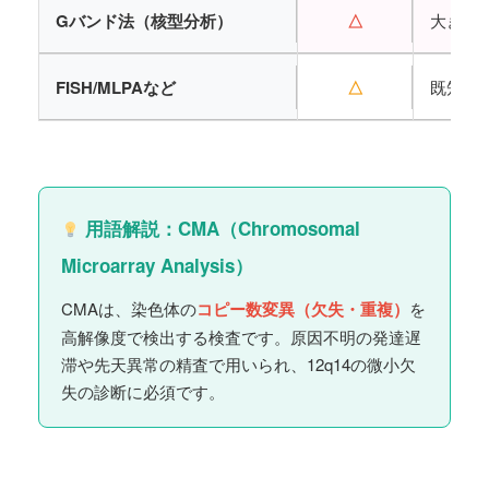
Gバンド法（核型分析）
△
大きな
FISH/MLPAなど
△
既知領
用語解説：CMA（Chromosomal
Microarray Analysis）
CMAは、染色体の
コピー数変異（欠失・重複）
を
高解像度で検出する検査です。原因不明の発達遅
滞や先天異常の精査で用いられ、12q14の微小欠
失の診断に必須です。