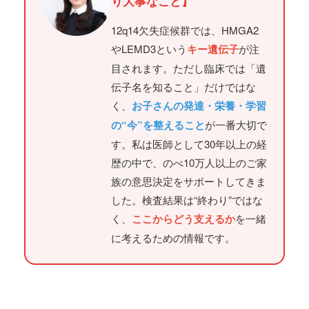
り大事なこと】
12q14欠失症候群では、HMGA2
やLEMD3という
キー遺伝子
が注
目されます。ただし臨床では「遺
伝子名を知ること」だけではな
く、
お子さんの発達・栄養・学習
の“今”を整えること
が一番大切で
す。私は医師として30年以上の経
歴の中で、のべ10万人以上のご家
族の意思決定をサポートしてきま
した。検査結果は“終わり”ではな
く、
ここからどう支えるか
を一緒
に考えるための情報です。