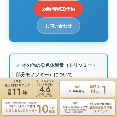
24時間WEB予約
お問い合わせ
その他の染色体異常（トリソミー・
部分モノソミー）について
各染色体の異数性や微小欠失・重複による特徴的な
疾患、および予後については以下のリンクから詳細
遺伝専門医のNIPT遺伝カウンセリングは無料
をご確認いただけます。
お電話
ご予約
1番染色体異常
2番染色体異常