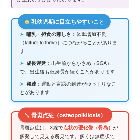
乳幼児期に目立ちやすいこと
➤
哺乳・摂食の難しさ：
体重増加不良
（failure to thrive）につながることがありま
す
➤
成長遅延：
出生前から小さめ（SGA）
で、出生後も低身長が続くことがあります
➤
発達：
運動と言語の到達がゆっくりなこ
とがあります
骨斑点症（osteopoikilosis）
骨斑点症は、X線で
点状の硬化像（骨島）
が
多発して見える所見です。多くは無症状で、