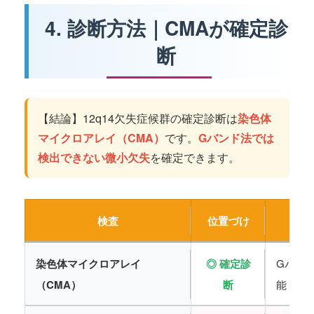
4. 診断方法｜CMAが確定診
断
【結論】12q14欠失症候群の確定診断は
染色体
マイクロアレイ（CMA）
です。
Gバンド法では
検出できない微小欠失
を確定できます。
検査
位置づけ
染色体マイクロアレイ
◎ 確定診
Gバン
（CMA）
断
能