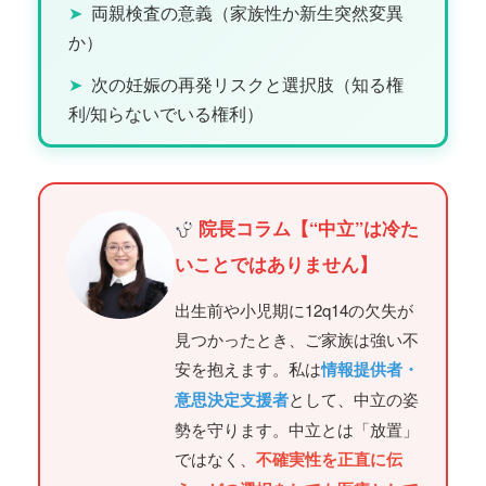
➤
両親検査の意義（家族性か新生突然変異
か）
➤
次の妊娠の再発リスクと選択肢（知る権
利/知らないでいる権利）
院長コラム【“中立”は冷た
いことではありません】
出生前や小児期に12q14の欠失が
見つかったとき、ご家族は強い不
安を抱えます。私は
情報提供者・
意思決定支援者
として、中立の姿
勢を守ります。中立とは「放置」
ではなく、
不確実性を正直に伝