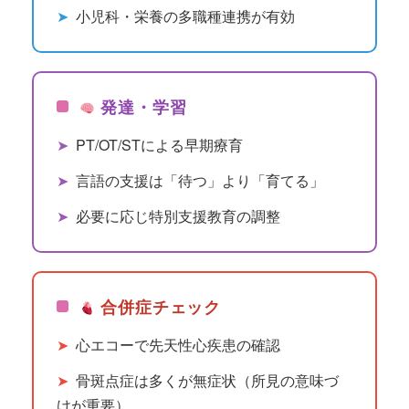
➤
小児科・栄養の多職種連携が有効
発達・学習
➤
PT/OT/STによる早期療育
➤
言語の支援は「待つ」より「育てる」
➤
必要に応じ特別支援教育の調整
合併症チェック
➤
心エコーで先天性心疾患の確認
➤
骨斑点症は多くが無症状（所見の意味づ
けが重要）