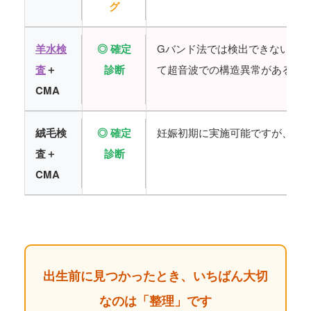
グ
羊水検
◎ 確定
Gバンド法では検出できない微小
査
＋
診断
て超音波での構造異常がある場
CMA
絨毛検
◎ 確定
妊娠初期に実施可能ですが、適
査＋
診断
CMA
出生前に見つかったとき、いちばん大切
なのは「整理」です