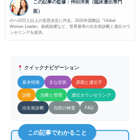
この記事の監修：仲田洋美（臨床遺伝専門
医）
のべ10万人以上の意思決定に伴走。2025年国際誌『Global
Woman Leader』表紙抜擢など、世界基準の出生前診断と遺伝カウ
ンセリングを提供。
クイックナビゲーション
基本情報
主な症状
原因と遺伝子
診断
治療と管理
遺伝カウンセリング
出生前診断
当院の検査
FAQ
この記事でわかること