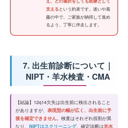
え、どの選択をしても医療として
支える
という約束です。迷いや葛
藤の中で、ご家族が納得して進め
るよう、丁寧に伴走します。
7. 出生前診断について｜
NIPT・羊水検査・CMA
【結論】12q14欠失は出生前に検出されること
がありますが、
表現型の幅が広く、出生前に予
後を確定できません
。検査はそれぞれ役割が異
なり、
NIPTはスクリーニング
、確定診断は
羊水