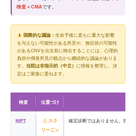
検査＋CMA
です。
国際的な議論：
生命予後に直ちに重大な影響
を与えない可能性がある所見や、無症状の可能性
があるCNVを出生前に検出することには、心理的
負担や偶発所見の観点から継続的な議論がありま
す。
当院は非指示的（中立）
に情報を整理し、決
定はご家族に委ねます。
検査
位置づけ
NIPT
△ スク
確定診断ではありません。微小
リーニン