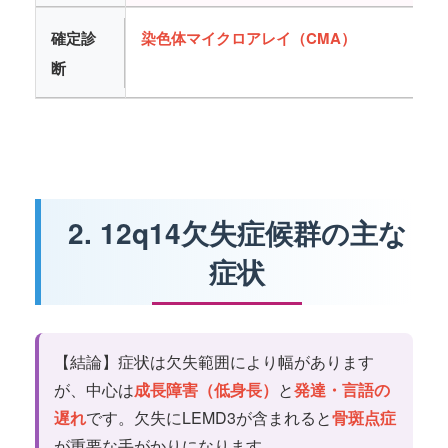
確定診
染色体マイクロアレイ（CMA）
断
2. 12q14欠失症候群の主な
症状
【結論】症状は欠失範囲により幅があります
が、中心は
成長障害（低身長）
と
発達・言語の
遅れ
です。欠失にLEMD3が含まれると
骨斑点症
が重要な手がかりになります。