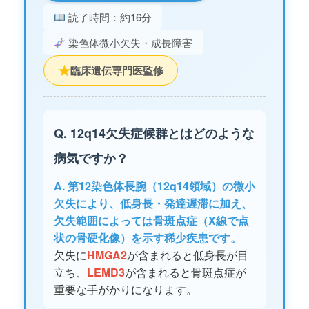
読了時間：約16分
染色体微小欠失・成長障害
★
臨床遺伝専門医監修
Q. 12q14欠失症候群とはどのような
病気ですか？
A. 第12染色体長腕（12q14領域）の微小
欠失により、低身長・発達遅滞に加え、
欠失範囲によっては骨斑点症（X線で点
状の骨硬化像）を示す稀少疾患です。
欠失に
HMGA2
が含まれると低身長が目
立ち、
LEMD3
が含まれると骨斑点症が
重要な手がかりになります。