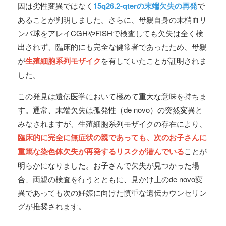
因は劣性変異ではなく
15q26.2-qterの末端欠失の再発
で
あることが判明しました。さらに、母親自身の末梢血リ
ンパ球をアレイCGHやFISHで検査しても欠失は全く検
出されず、臨床的にも完全な健常者であったため、母親
が
生殖細胞系列モザイク
を有していたことが証明されま
した。
この発見は遺伝医学において極めて重大な意味を持ちま
す。通常、末端欠失は孤発性（de novo）の突然変異と
みなされますが、生殖細胞系列モザイクの存在により、
臨床的に完全に無症状の親であっても、次のお子さんに
重篤な染色体欠失が再発するリスクが潜んでいる
ことが
明らかになりました。お子さんで欠失が見つかった場
合、両親の検査を行うとともに、見かけ上のde novo変
異であっても次の妊娠に向けた慎重な遺伝カウンセリン
グが推奨されます。