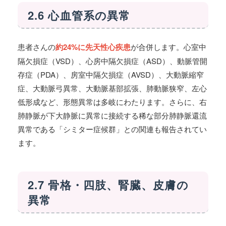
2.6 心血管系の異常
患者さんの
約24%に先天性心疾患
が合併します。心室中
隔欠損症（VSD）、心房中隔欠損症（ASD）、動脈管開
存症（PDA）、房室中隔欠損症（AVSD）、大動脈縮窄
症、大動脈弓異常、大動脈基部拡張、肺動脈狭窄、左心
低形成など、形態異常は多岐にわたります。さらに、右
肺静脈が下大静脈に異常に接続する稀な部分肺静脈還流
異常である「シミター症候群」との関連も報告されてい
ます。
2.7 骨格・四肢、腎臓、皮膚の
異常