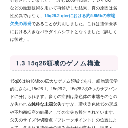
などの最新技術を用いて再解析した結果、真の原因は劣
性変異ではなく、
15q26.2-qterにおける約5.8Mbの末端
欠失の再発
であることが判明しました。これは遺伝医学
における大きなパラダイムシフトとなりました（詳しく
は後述）。
1.3 15q26領域のゲノム構造
15q26は約13Mbの広大なゲノム領域であり、細胞遺伝学
的にさらに15q26.1、15q26.2、15q26.3の3つのサブバン
ドに分けられます。多くの症例は染色体の末端そのもの
が失われる
純粋な末端欠失
ですが、環状染色体15の形成
や不均衡転座の結果としての欠失も報告されています。
欠失のサイズや切断点（ブレークポイント）の位置によ
って、含まれる遺伝子の組み合わせが変わり、結果とし