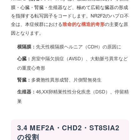
膜・心臓・腎臓・生殖器など、極めて広範な臓器の形成
を指揮する転写因子をコードします。NR2F2のハプロ不
全は、本症候群における
致命的な構造的奇形
の主要な原
因となります。
横隔膜：
先天性横隔膜ヘルニア（CDH）の原因に
心臓：
房室中隔欠損症（AVSD）、大動脈弓異常など
の重度心奇形
腎臓：
多嚢胞性異形成腎、片側腎無発生
生殖器：
46,XX卵精巣性性分化疾患（DSD）、停留精
巣
3.4 MEF2A・CHD2・ST8SIA2
の役割