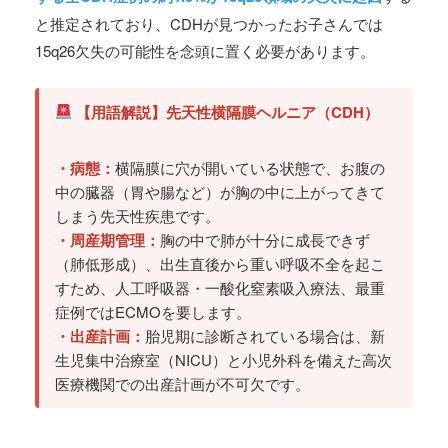
と推定されており、CDHが見つかったお子さんでは
15q26欠失の可能性を念頭に置く必要があります。
【用語解説】先天性横隔膜ヘルニア（CDH）
・病態：
横隔膜に穴が開いている状態で、お腹の
中の臓器（胃や腸など）が胸の中に上がってきて
しまう先天性疾患です。
・周産期管理：
胸の中で肺が十分に成長できず
（肺低形成）、出生直後から重い呼吸不全を起こ
すため、人工呼吸器・一酸化窒素吸入療法、最重
症例ではECMOを要します。
・出産計画：
胎児期に診断されている場合は、新
生児集中治療室（NICU）と小児外科を備えた高次
医療機関での出産計画が不可欠です。