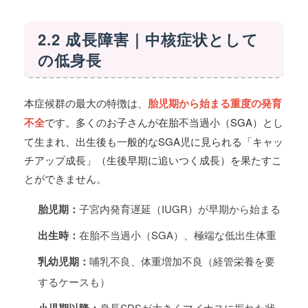
2.2 成長障害｜中核症状として
の低身長
本症候群の最大の特徴は、
胎児期から始まる重度の発育
不全
です。多くのお子さんが在胎不当過小（SGA）とし
て生まれ、出生後も一般的なSGA児に見られる「キャッ
チアップ成長」（生後早期に追いつく成長）を果たすこ
とができません。
胎児期：
子宮内発育遅延（IUGR）が早期から始まる
出生時：
在胎不当過小（SGA）、極端な低出生体重
乳幼児期：
哺乳不良、体重増加不良（経管栄養を要
するケースも）
小児期以降：
身長SDSが大きくマイナスに振れた状