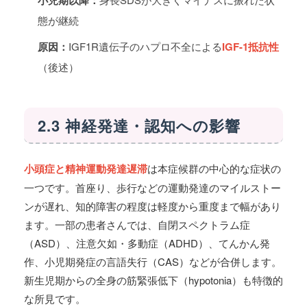
態が継続
原因：
IGF1R遺伝子のハプロ不全による
IGF-1抵抗性
（後述）
2.3 神経発達・認知への影響
小頭症と精神運動発達遅滞
は本症候群の中心的な症状の
一つです。首座り、歩行などの運動発達のマイルストー
ンが遅れ、知的障害の程度は軽度から重度まで幅があり
ます。一部の患者さんでは、自閉スペクトラム症
（ASD）、注意欠如・多動症（ADHD）、てんかん発
作、小児期発症の言語失行（CAS）などが合併します。
新生児期からの全身の筋緊張低下（hypotonia）も特徴的
な所見です。