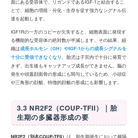
面にある受容体で、リガンドであるIGF-1と結合するこ
とで、細胞の増殖・分化・生存を促す強力なシグナル伝
達を起動します。
IGF1Rの一方のコピーが欠失すると、細胞表面に発現す
る機能的な受容体の絶対数が半減します。その結果、組
織は
成長ホルモン（GH）やIGF-1からの成長シグナルを
十分に受信できなくなり
、胎児は子宮内で十分に発育で
きず、出生後もキャッチアップ成長ができません。脳の
発生や頭蓋顔面骨の形成にも関与しているため、小頭症
や三角形の顔貌、特徴的顔貌の形成にも影響します。
3.3 NR2F2（COUP-TFII）｜胎
生期の多臓器形成の要
NR2F2（別名COUP-TFII）
は、胎生期発生において横隔