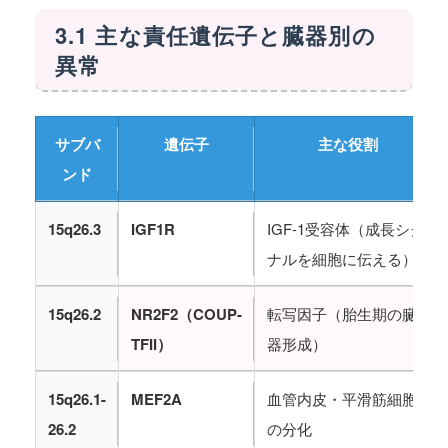
3.1 主な責任遺伝子と臓器別の
異常
サブバ
遺伝子
主な役割
ンド
15q26.3
IGF1R
IGF-1受容体（成長シグ
ナルを細胞に伝える）
15q26.2
NR2F2（COUP-
転写因子（胎生期の臓
TFII）
器形成）
15q26.1-
MEF2A
血管内皮・平滑筋細胞
26.2
の分化