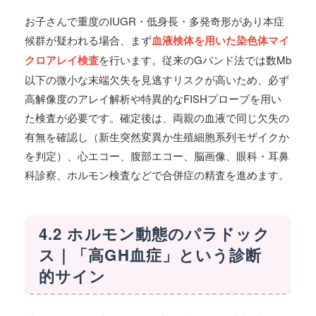
お子さんで重度のIUGR・低身長・多発奇形があり本症
候群が疑われる場合、まず
血液検体を用いた染色体マイ
クロアレイ検査
を行います。従来のGバンド法では数Mb
以下の微小な末端欠失を見逃すリスクが高いため、必ず
高解像度のアレイ解析や特異的なFISHプローブを用い
た検査が必要です。確定後は、両親の血液で同じ欠失の
有無を確認し（新生突然変異か生殖細胞系列モザイクか
を判定）、心エコー、腹部エコー、脳画像、眼科・耳鼻
科診察、ホルモン検査などで合併症の精査を進めます。
4.2 ホルモン動態のパラドック
ス｜「高GH血症」という診断
的サイン