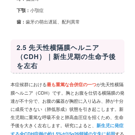
下顎：
小顎症
歯：
歯牙の萌出遅延、配列異常
2.5 先天性横隔膜ヘルニア
（CDH）｜新生児期の生命予後
を左右
本症候群における
最も重篤な合併症の一つ
が先天性横隔
膜ヘルニア（CDH）です。胸とお腹を仕切る横隔膜の発
達が不十分で、お腹の臓器が胸腔に入り込み、肺が十分
に成長できない（肺低形成）状態を引き起こします。新
生児期に重篤な呼吸不全と肺高血圧症を招くため、生命
予後を大きく左右します。研究によると、
新生児に発症
する全CDH症例の約1.5%が15q26領域の欠失に起因
する