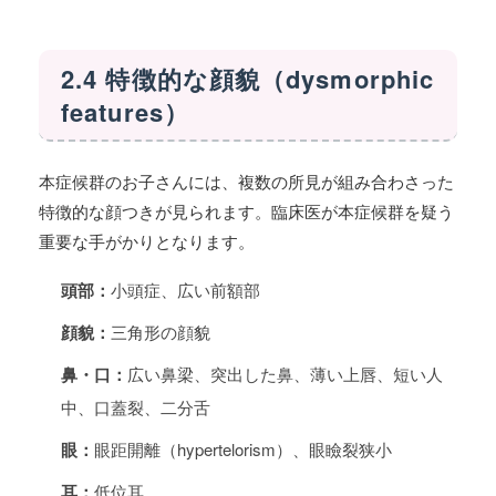
2.4 特徴的な顔貌（dysmorphic
features）
本症候群のお子さんには、複数の所見が組み合わさった
特徴的な顔つきが見られます。臨床医が本症候群を疑う
重要な手がかりとなります。
頭部：
小頭症、広い前額部
顔貌：
三角形の顔貌
鼻・口：
広い鼻梁、突出した鼻、薄い上唇、短い人
中、口蓋裂、二分舌
眼：
眼距開離（hypertelorism）、眼瞼裂狭小
耳：
低位耳