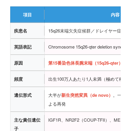
項目
内容
疾患名
15q26末端欠失症候群／ドレイヤー症候群
英語表記
Chromosome 15q26-qter deletion syndro
原因
第15番染色体長腕末端（15q26-qter）の
頻度
出生100万人あたり1人未満（極めて稀少
遺伝形式
大半が
新生突然変異（de novo）
。一部は
よる再発
主な責任遺伝
IGF1R、NR2F2（COUP-TFII）、MEF2A
子