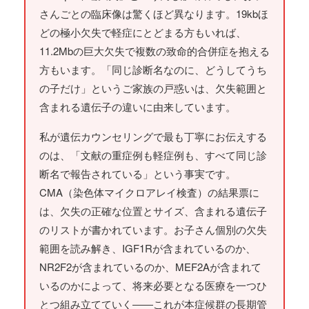
さんごとの臨床像は驚くほど異なります。19kbほ
どの極小欠失で軽症にとどまる方もいれば、
11.2Mbの巨大欠失で複数の致命的合併症を抱える
方もいます。「同じ診断名なのに、どうしてうち
の子だけ」というご家族の戸惑いは、欠失範囲と
含まれる遺伝子の違いに由来しています。
私が遺伝カウンセリングで最も丁寧にお伝えする
のは、「文献の重症例も軽症例も、すべて同じ診
断名で報告されている」という事実です。
CMA（染色体マイクロアレイ検査）の結果票に
は、欠失の正確な位置とサイズ、含まれる遺伝子
のリストが書かれています。お子さん個別の欠失
範囲を読み解き、IGF1Rが含まれているのか、
NR2F2が含まれているのか、MEF2Aが含まれて
いるのかによって、将来必要となる医療を一つひ
とつ組み立てていく――これが本症候群の長期管