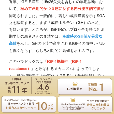
近年、IGF1R異常（15q26欠失を含む）の早期診断にお
いて、
極めて画期的かつ直感に反する内分泌学的特徴
が
同定されました。一般的に、著しい成長障害を示すSGA
児を診察すると、まず「成長ホルモン（GH）の不足」
を疑います。ところが、IGF1Rのハプロ不全を持つ乳児
期早期の患者さんの血清では、
空腹時のGH値が異常な
高値
を示し、GHの下流で産生されるIGF-1の血中レベル
も低くならず、むしろ相対的に高値を示すのです。
このパラドックスは「
IGF-1抵抗性（IGF-1
resistance）
」と呼ばれるメカニズムによって生じま
す。標的細胞表面の受容体（IGF1R）の数が半減してい
るため、血中に十分なIGF-1があっても組織がシグナル
を検知できず、視床下部・下垂体系が「ホルモンが足り
ない」と判断してGHの分泌を強く促してしまうので
遺伝専門医のNIPT遺伝カウンセリングは無料
す。
お電話
ご予約