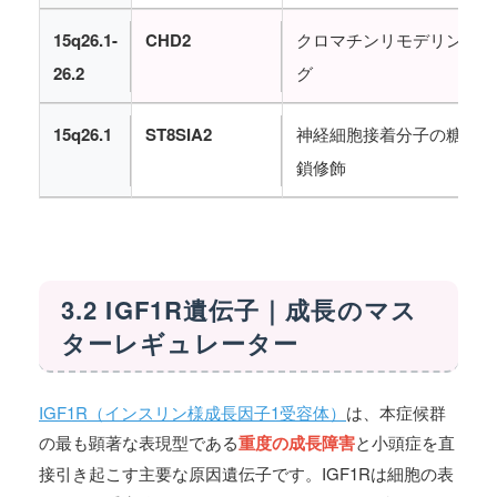
15q26.1-
CHD2
クロマチンリモデリン
26.2
グ
15q26.1
ST8SIA2
神経細胞接着分子の糖
鎖修飾
3.2 IGF1R遺伝子｜成長のマス
ターレギュレーター
IGF1R（インスリン様成長因子1受容体）
は、本症候群
の最も顕著な表現型である
重度の成長障害
と小頭症を直
接引き起こす主要な原因遺伝子です。IGF1Rは細胞の表