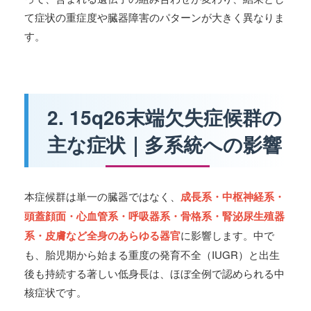
て症状の重症度や臓器障害のパターンが大きく異なりま
す。
2. 15q26末端欠失症候群の
主な症状｜多系統への影響
本症候群は単一の臓器ではなく、
成長系・中枢神経系・
頭蓋顔面・心血管系・呼吸器系・骨格系・腎泌尿生殖器
系・皮膚など全身のあらゆる器官
に影響します。中で
も、胎児期から始まる重度の発育不全（IUGR）と出生
後も持続する著しい低身長は、ほぼ全例で認められる中
核症状です。