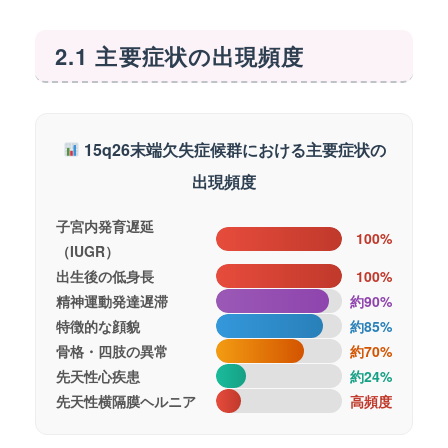
2.1 主要症状の出現頻度
15q26末端欠失症候群における主要症状の
出現頻度
子宮内発育遅延
100%
（IUGR）
出生後の低身長
100%
精神運動発達遅滞
約90%
特徴的な顔貌
約85%
骨格・四肢の異常
約70%
先天性心疾患
約24%
先天性横隔膜ヘルニア
高頻度