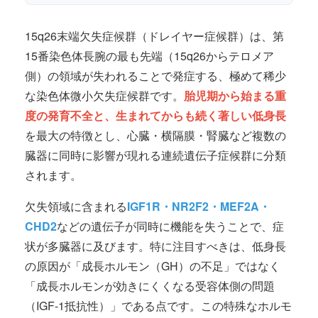
15q26末端欠失症候群（ドレイヤー症候群）は、第
15番染色体長腕の最も先端（15q26からテロメア
側）の領域が失われることで発症する、極めて稀少
な染色体微小欠失症候群です。
胎児期から始まる重
度の発育不全と、生まれてからも続く著しい低身長
を最大の特徴とし、心臓・横隔膜・腎臓など複数の
臓器に同時に影響が現れる連続遺伝子症候群に分類
されます。
欠失領域に含まれる
IGF1R・NR2F2・MEF2A・
CHD2
などの遺伝子が同時に機能を失うことで、症
状が多臓器に及びます。特に注目すべきは、低身長
の原因が「成長ホルモン（GH）の不足」ではなく
「成長ホルモンが効きにくくなる受容体側の問題
（IGF-1抵抗性）」である点です。この特殊なホルモ