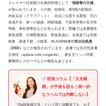
ドレイヤー症候群の古典的特徴として「
指節骨の欠損
」
が知られています。その他、短指症、第5指の斜指症、
内反尖足（クラブフット）、近位に位置する親指、爪の
形成不全、単一の猿線、関節弛緩、下肢長管骨の先天性
弯曲、脊柱側弯症などが見られます。腎臓では多嚢胞性
異形成腎、片側腎無発生、腎低形成が、生殖器では停留
精巣、尿道下裂、小陰茎、46,XX卵精巣性
性分化疾患
（DSD）
などが報告されています。皮膚では先天性皮膚
欠損症（aplasia cutis congenita）、新生児リンパ浮腫、
嚢胞性ヒグローマなどの報告もあります。
院長コラム【「欠失範
囲」が予後を語る｜画一的
なラベルでは判断しない】
「15q26末端欠失」という同じ診断名でも、お子