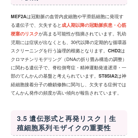
MEF2A
は冠動脈の血管内皮細胞や平滑筋細胞に発現す
る遺伝子で、欠失すると
成人期以降の冠動脈疾患・心筋
梗塞のリスク
が高まる可能性が指摘されています。乳幼
児期には症状が出なくとも、30代以降の定期的な循環器
スクリーニングを行う論理的根拠となります。
CHD2
は
クロマチンリモデリング（DNAの折り畳み構造の調整）
に関わる遺伝子で、脊柱側弯症・精神運動発達遅滞・一
部のてんかんの基盤と考えられています。
ST8SIA2
は神
経細胞接着分子の糖鎖修飾に関与し、欠失する症例では
てんかん発作の頻度が高い傾向が報告されています。
3.5 遺伝形式と再発リスク｜生
殖細胞系列モザイクの重要性