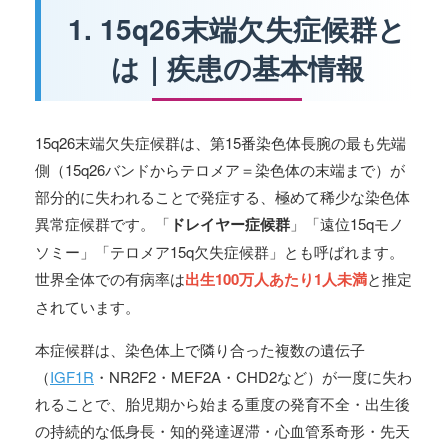
1. 15q26末端欠失症候群と
は｜疾患の基本情報
15q26末端欠失症候群は、第15番染色体長腕の最も先端
側（15q26バンドからテロメア＝染色体の末端まで）が
部分的に失われることで発症する、極めて稀少な染色体
異常症候群です。「
ドレイヤー症候群
」「遠位15qモノ
ソミー」「テロメア15q欠失症候群」とも呼ばれます。
世界全体での有病率は
出生100万人あたり1人未満
と推定
されています。
本症候群は、染色体上で隣り合った複数の遺伝子
（
IGF1R
・NR2F2・MEF2A・CHD2など）が一度に失わ
れることで、胎児期から始まる重度の発育不全・出生後
の持続的な低身長・知的発達遅滞・心血管系奇形・先天