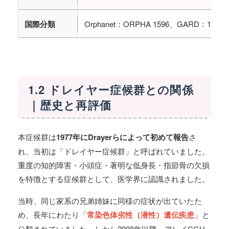
国際分類
Orphanet：ORPHA 1596、GARD：16572
1.2 ドレイヤー症候群との関係
｜歴史と再評価
本症候群は
1977年にDrayerらによって初めて報告
さ
れ、当初は「ドレイヤー症候群」と呼ばれていました。
重度の知的障害・小頭症・著明な低身長・指節骨の欠損
を特徴とする症候群として、医学界に認識されました。
当時、同じ家系の兄弟姉妹に同様の症状が出ていたた
め、長年にわたり「
常染色体劣性（潜性）遺伝疾患
」と
分類されていました。しかし2008年以降、アレイCGH