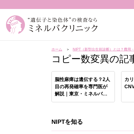
ホーム
NIPT（新型出生前診断）とは？費
コピー数変異の記
脳性麻痺は遺伝する？2人
カ
目の再発確率を専門医が
CN
解説｜東京・ミネルバク
リ…
NIPTを知る