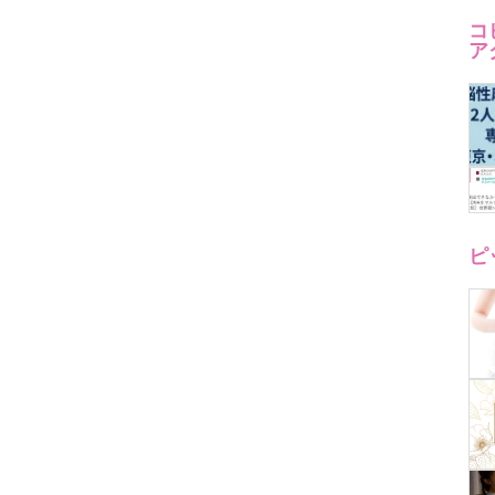
コ
ア
ピ