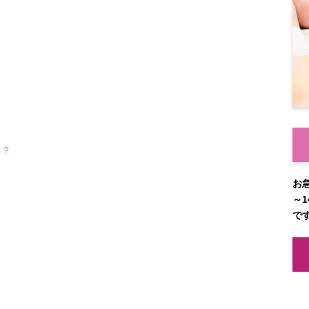
る？
お
～1
で