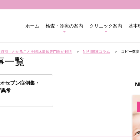
ホーム
検査・診療の案内
クリニック案内
基本
用・時期・わかることを臨床遺伝専門医が解説
NIPT関連コラム
コピー数変
事一覧
リオセブン症例集・
N
V異常