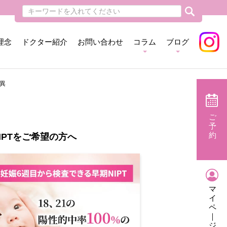
理念
ドクター紹介
お問い合わせ
コラム
ブログ
異
ご
予
約
IPTをご希望の方へ
マ
イ
ペ
｜
ジ