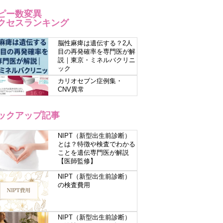
ピー数変異
クセスランキング
脳性麻痺は遺伝する？2人
目の再発確率を専門医が解
説｜東京・ミネルバクリニ
ック
カリオセブン症例集・
CNV異常
ックアップ記事
NIPT（新型出生前診断）
とは？特徴や検査でわかる
ことを遺伝専門医が解説
【医師監修】
NIPT（新型出生前診断）
の検査費用
NIPT（新型出生前診断）