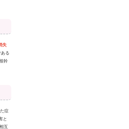
消失
である
根幹
た症
害と
相互