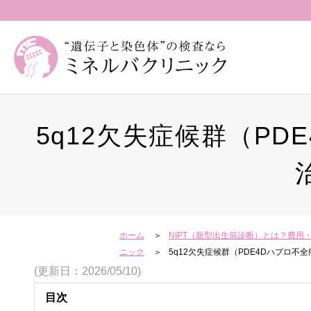
5q12欠失症候群（P
ホーム
NIPT（新型出生前診断）とは？費
ニック
5q12欠失症候群（PDE4Dハプロ
(更新日：2026/05/10)
目次