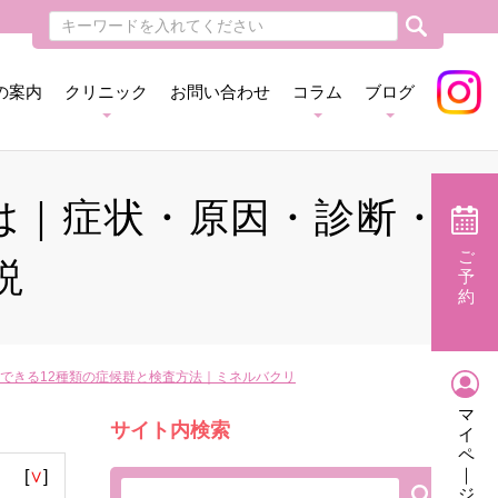
の案内
クリニック
お問い合わせ
コラム
ブログ
とは｜症状・原因・診断・
ご
説
予
約
査できる12種類の症候群と検査方法｜ミネルバクリ
マ
サイト内検索
イ
ペ
｜
[
∨
]
ジ