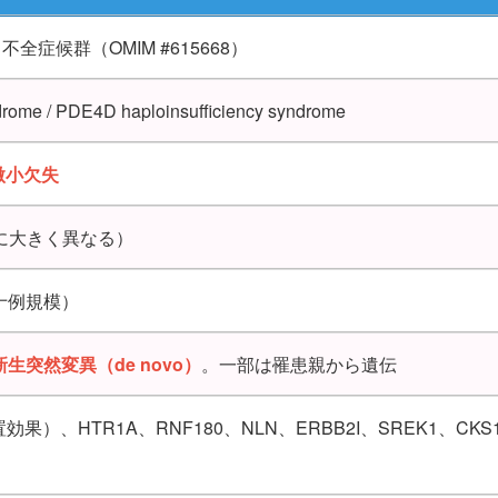
不全症候群（OMIM #615668）
rome / PDE4D haploinsufficiency syndrome
微小欠失
例ごとに大きく異なる）
十例規模）
新生突然変異（de novo）
。一部は罹患親から遺伝
効果）、HTR1A、RNF180、NLN、ERBB2I、SREK1、CKS