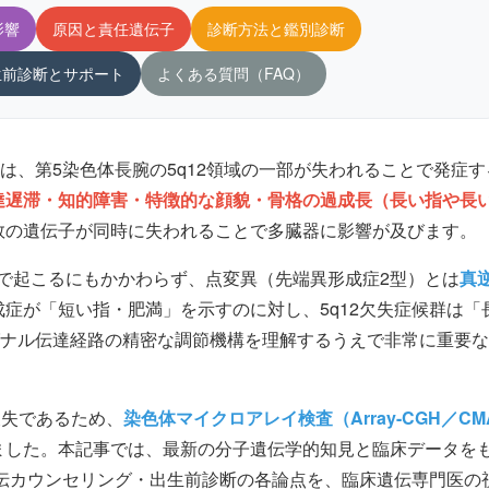
影響
原因と責任遺伝子
診断方法と鑑別診断
生前診断とサポート
よくある質問（FAQ）
）は、第5染色体長腕の5q12領域の一部が失われることで発症す
達遅滞・知的障害・特徴的な顔貌・骨格の過成長（長い指や長
数の遺伝子が同時に失われることで多臓器に影響が及びます。
常で起こるにもかかわらず、点変異（先端異形成症2型）とは
真
症が「短い指・肥満」を示すのに対し、5q12欠失症候群は「
グナル伝達経路の精密な調節機構を理解するうえで非常に重要
欠失であるため、
染色体マイクロアレイ検査（Array-CGH／CM
ました。本記事では、最新の分子遺伝学的知見と臨床データを
遺伝カウンセリング・出生前診断の各論点を、臨床遺伝専門医の