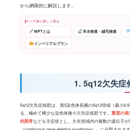
から網羅的に解説します。
テーマ別に詳しく読む
NIPTとは
羊水検査・絨毛検査
インペリアルプラン
1. 5q12欠
5q12欠失症候群は、第5染色体長腕の5q12領域（最小
る、極めて稀少な染色体微小欠失症候群です。
重度の発
的異常
などを主症状とし、欠失領域内の複数の遺伝子が
（contiguous gene deletion syndrome）」に分類されま