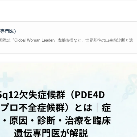
専門医）
誌『Global Woman Leader』表紙抜擢など、世界基準の出生前診断と遺