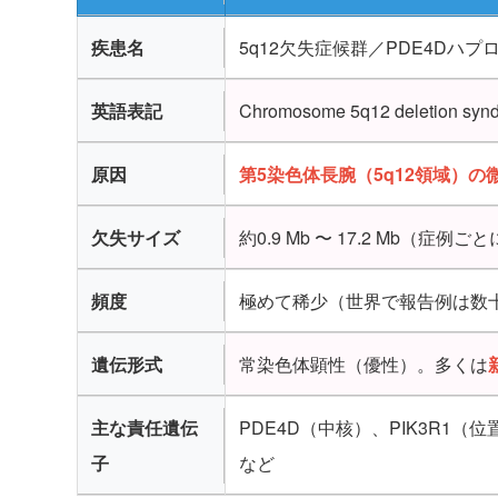
疾患名
5q12欠失症候群／PDE4Dハプロ
英語表記
Chromosome 5q12 deletion synd
原因
第5染色体長腕（5q12領域）の
欠失サイズ
約0.9 Mb 〜 17.2 Mb（症
頻度
極めて稀少（世界で報告例は数
遺伝形式
常染色体顕性（優性）。多くは
主な責任遺伝
PDE4D（中核）、PIK3R1（位置
子
など