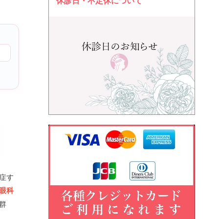
休診日・不定休について
発症す
眼科
群