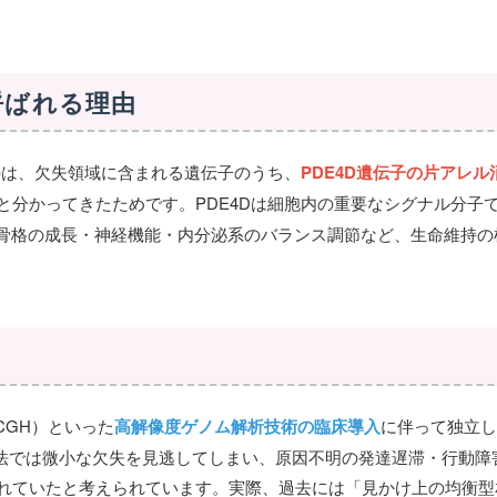
と呼ばれる理由
のは、欠失領域に含まれる遺伝子のうち、
PDE4D遺伝子の片アレル
と分かってきたためです。PDE4Dは細胞内の重要なシグナル分子
、骨格の成長・神経機能・内分泌系のバランス調節など、生命維持の
-CGH）といった
高解像度ゲノム解析技術の臨床導入
に伴って独立し
法では微小な欠失を見逃してしまい、原因不明の発達遅滞・行動障
れていたと考えられています。実際、過去には「見かけ上の均衡型