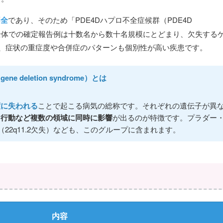
不全
であり、そのため「PDE4Dハプロ不全症候群（PDE4D
呼ばれます。世界全体での確定報告例は十数名から数十名規模にとどまり、欠失する
、症状の重症度や合併症のパターンも個別性が高い疾患です。
 deletion syndrome）とは
度に失われる
ことで起こる病気の総称です。それぞれの遺伝子が異
・行動など複数の領域に同時に影響
が出るのが特徴です。プラダー
群（22q11.2欠失）なども、このグループに含まれます。
内容