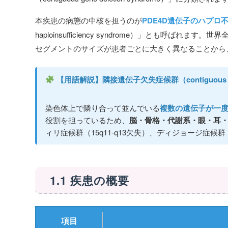
本疾患の病態の中核を担うのが
PDE4D遺伝子のハプロ
haploinsufficiency syndrome）」とも
セグメントのサイズが患者ごとに大きく異なることから
【用語解説】隣接遺伝子欠失症候群（contiguous gene
染色体上で隣り合って並んでいる
複数の遺伝子が一
役割を担っているため、
脳・骨格・代謝系・眼・耳
ィリ症候群（15q11-q13欠失）、ディジョージ症候
1.1 疾患の概要
項目