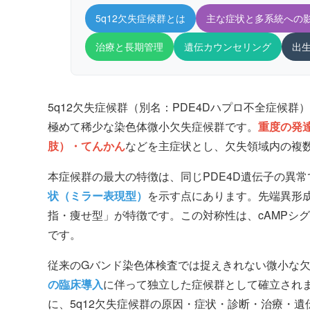
5q12欠失症候群とは
主な症状と多系統への
治療と長期管理
遺伝カウンセリング
出
5q12欠失症候群（別名：PDE4Dハプロ不全症候群
極めて稀少な染色体微小欠失症候群です。
重度の発
肢）・てんかん
などを主症状とし、欠失領域内の複
本症候群の最大の特徴は、同じPDE4D遺伝子の異
状（ミラー表現型）
を示す点にあります。先端異形成
指・痩せ型」が特徴です。この対称性は、cAMPシ
です。
従来のGバンド染色体検査では捉えきれない微小な
の臨床導入
に伴って独立した症候群として確立され
に、5q12欠失症候群の原因・症状・診断・治療・