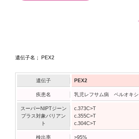
遺伝子名； PEX2
遺伝子
PEX2
疾患名
乳児レフサム病 ペルオキシソ
スーパーNIPTジーン
c.373C>T
プラス対象バリアン
c.355C>T
ト
c.304C>T
検出率
>95%