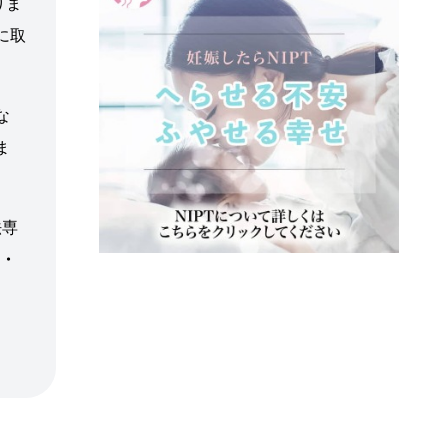
りま
に取
な
ま
法専
ア・