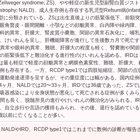
Zellweger syndrome; ZS)、やや軽症の新生児型副腎白質ジス
kodystrophy; NALD)、成人生存例も存在する乳児型Refsum病(infanti
IRD)の３病型に分類されている。ZSは出生直後よりの筋緊張低下、前額
眼角贅皮・眼間開離・小顎などの顔貌異常、白内障や緑内障、
科的異常、肝腫大、腎皮質小嚢胞、関節の異常石灰化に、哺乳
、けいれんを呈し、肝機能障害が進行して生後数カ月で死亡す
顔貌異常や眼科的異常、難聴、肝腫大の程度も軽く、腎嚢胞や関
の筋緊張低下と難治化する進行性のけいれんを認める。IRDは
rumのなかでは最も軽症で軽度の顔貌異常と網膜色素変性、難聴、肝腫大
も存在する。一方、RCDP type1では四肢短縮症、関節の点
運動発達遅滞を呈するが、その重症度には幅がある。国内症例
ヶ月、NALDでは20〜33ヶ月、IRDでは36歳であった。ZSで
吸器感染により全身状態が悪化して死亡される症例が多くみら
期間も長く、脱髄所見の進行やけいれんの難治化がみられる。IR
、自立歩行や言語の獲得もみられ、その後、退行を認めている
は２歳以前に亡くなることが多い。
ALDやIRD、RCDP type1ではこれまでに数例の診断が報告