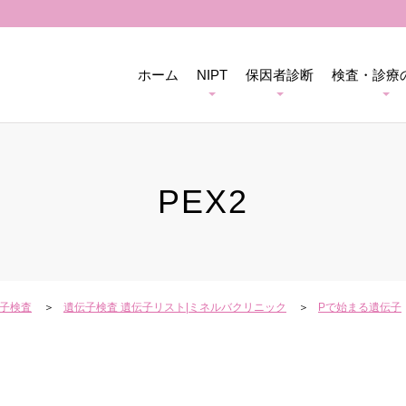
ホーム
NIPT
保因者診断
検査・診療
PEX2
子検査
遺伝子検査 遺伝子リスト|ミネルバクリニック
Pで始まる遺伝子