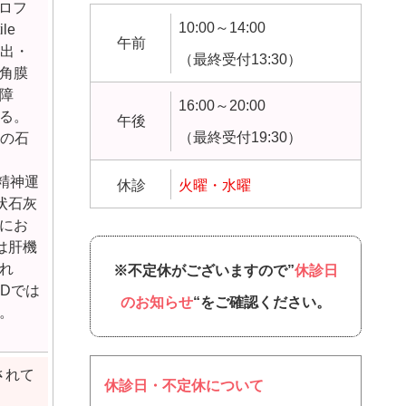
トロフ
10:00～14:00
le
午前
突出・
（最終受付13:30）
角膜
障
16:00～20:00
る。
午後
（最終受付19:30）
節の石
、精神運
休診
火曜・水曜
状石灰
にお
は肝機
れ
※不定休がございますので”
休診日
Dでは
のお知らせ
“をご確認ください。
。
されて
休診日・不定休について