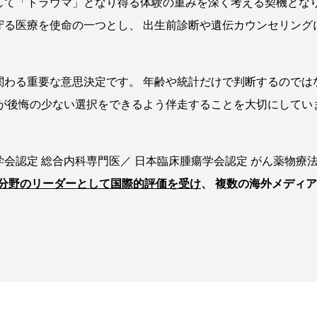
して「トラウマ」となり得る体験の重みを深く考える契機とな
守る医療を使命の一つとし、 出生前診断や遺伝カウンセリング
関わる重要な意思決定です。 年齢や統計だけで判断するのでは
族が後悔の少ない選択をできるよう伴走することを大切にしてい
会認定 総合内科専門医／ 日本臨床腫瘍学会認定 がん薬物療
検査分野のリーダーとして国際的評価を受け
、 複数の海外メディ