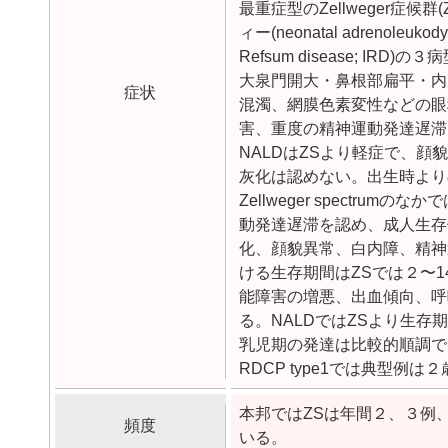
最重症型のZellweger症候群(
ィー(neonatal adrenoleu
Refsum disease; 
大泉門開大・鼻根部扁平・内
症状
混濁、網膜色素変性などの眼
害、重度の精神運動発達遅滞
NALDはZSより軽症で、
灰化は認めない。出生時より
Zellweger spect
動発達遅滞を認め、成人生存例
化、顔貌異常、白内障、精神
ける生存期間はZSでは２〜14
能障害の増悪、出血傾向、呼
る。NALDではZSより生存
乳児期の発達は比較的順調で
RDCP type1では典型例
本邦ではZSは年間２、３例、N
頻度
いる。