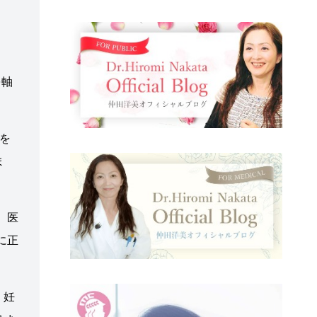
を軸
を
ま
、医
に正
、妊