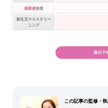
保因者
頻度
新生児マススクリー
ニング
遺伝子
この記事の監修・執