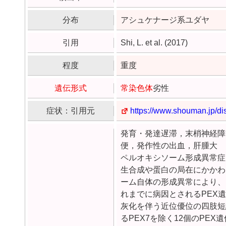
分布
アシュケナージ系ユダヤ
引用
Shi, L. et al. (2017)
程度
重度
遺伝形式
常染色体
劣性
症状：引用元
https://www.shouman.jp/di
発育・発達遅滞，末梢神経障
便，発作性の出血，肝腫大
ペルオキシソーム形成異常症(Perox
生合成や蛋白の局在にかかわ
ーム自体の形成異常により、
れまでに病因とされるPEX
灰化を伴う近位優位の四肢短縮症Rhizo
るPEX7を除く12個のPEX