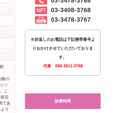
03-3478-3768
03-3408-3768
03-3478-3767
※折返しのお電話は下記携帯番号よ
りおかけさせていただいておりま
す。
代表
090-3011-3768
肪
ムの膜の
シソ
。こ
点状石
診療時間
の病因であ
により