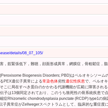
sease/details/08_07_105/
害，筋緊張低下，難聴，顔面形成異常，網膜症，骨粗鬆症，脂
isome Biogenesis Disorders; PBD)はペルオキシソー
るPEX遺伝子異常による
常染色体
劣性
遺伝性疾患
で、ペルオキ
そこに局在すべき蛋白のかかわる代謝機能が広範に障害される
遺伝子は13個同定されており、このうち致死性の骨系統疾患で
melic chondrodysplasia punctate (RCDP) type1
遺伝子異常症がZellwegerスペクトラムとして、臨床的な重症度