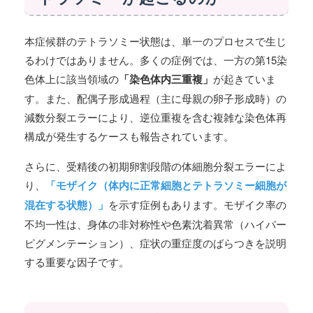
本症候群のテトラソミー状態は、単一のプロセスで生じ
るわけではありません。多くの症例では、一方の第15染
色体上に該当領域の
「染色体内三重複」
が起きていま
す。また、配偶子形成過程（主に母親の卵子形成時）の
減数分裂エラーにより、逆位重複を含む複雑な染色体再
構成が発生するケースも報告されています。
さらに、受精後の初期卵割段階の体細胞分裂エラーによ
り、
「モザイク（体内に正常細胞とテトラソミー細胞が
混在する状態）」
を示す症例もあります。モザイク率の
不均一性は、身体の非対称性や色素沈着異常（ハイパー
ピグメンテーション）、症状の重症度のばらつきを説明
する重要な因子です。