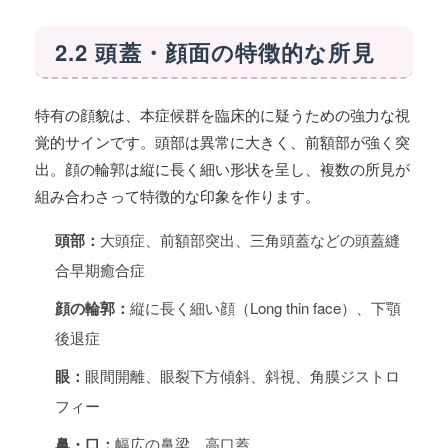
2.2 頭蓋・顔面の特徴的な所見
特有の顔貌は、本症候群を臨床的に疑うための強力な視
覚的サインです。頭部は異常に大きく、前額部が強く突
出。顔の輪郭は縦に長く細い形状を呈し、複数の所見が
組み合わさって特徴的な印象を作ります。
頭部：
大頭症、前額部突出、三角頭蓋などの頭蓋縫
合早期癒合症
顔の輪郭：
縦に長く細い顔（Long thin face）、下顎
後退症
眼：
眼間開離、眼裂下方傾斜、斜視、角膜ジストロ
フィー
鼻・口：
幅広の鼻梁、高口蓋