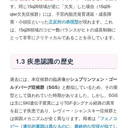
す。同じ15q26領域が逆に「欠失」した場合（15q26-
qter欠失症候群）には、子宮内胎児発育遅延・成長障
害・小頭症といった
正反対の表現型
が現れます。これ
は、15q26領域のコピー数バランスがヒトの成長制御に
とって非常にクリティカルであることを示しています。
1.3 疾患認識の歴史
過去には、本症候群の臨床像が
シュプリンツェン・ゴー
ルドバーグ症候群（SGS）
と酷似しているため、その亜
型として扱われていた時期がありました。しかし、SGS
は主にSKI遺伝子変異によりTGF-βシグナル経路の異常
を起こす疾患であり、レヴィー・シャンスキー症候群と
は病因メカニズムが全く異なります。両者は
「フェノコ
ピー（遺伝的素因は異なるのに、最終的な症状が似てし