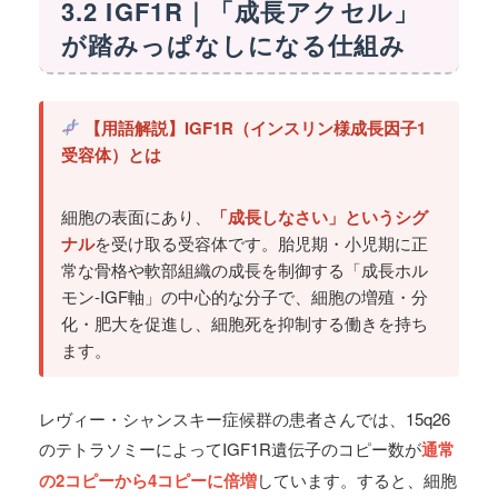
3.2 IGF1R｜「成長アクセル」
が踏みっぱなしになる仕組み
【用語解説】IGF1R（インスリン様成長因子1
受容体）とは
細胞の表面にあり、
「成長しなさい」というシグ
ナル
を受け取る受容体です。胎児期・小児期に正
常な骨格や軟部組織の成長を制御する「成長ホル
モン-IGF軸」の中心的な分子で、細胞の増殖・分
化・肥大を促進し、細胞死を抑制する働きを持ち
ます。
レヴィー・シャンスキー症候群の患者さんでは、15q26
のテトラソミーによってIGF1R遺伝子のコピー数が
通常
の2コピーから4コピーに倍増
しています。すると、細胞