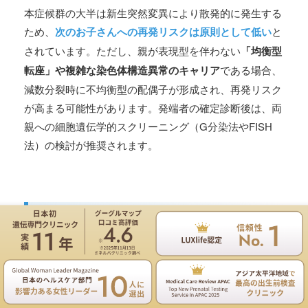
本症候群の大半は新生突然変異により散発的に発生する
ため、
次のお子さんへの再発リスクは原則として低い
と
されています。ただし、親が表現型を伴わない
「均衡型
転座」や複雑な染色体構造異常のキャリア
である場合、
減数分裂時に不均衡型の配偶子が形成され、再発リスク
が高まる可能性があります。発端者の確定診断後は、両
親への細胞遺伝学的スクリーニング（G分染法やFISH
法）の検討が推奨されます。
4. 診断方法と鑑別診断
遺伝専門医のNIPT遺伝カウンセリングは無料
レヴィー・シャンスキー症候群には特異的な生化学的バ
お電話
ご予約
イオマーカーがないため、診断は
詳細な臨床評価＋高解