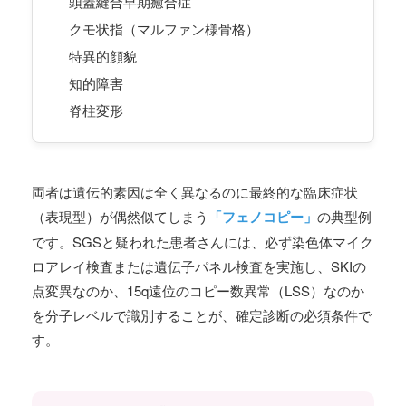
頭蓋縫合早期癒合症
クモ状指（マルファン様骨格）
特異的顔貌
知的障害
脊柱変形
両者は遺伝的素因は全く異なるのに最終的な臨床症状
（表現型）が偶然似てしまう
「フェノコピー」
の典型例
です。SGSと疑われた患者さんには、必ず染色体マイク
ロアレイ検査または遺伝子パネル検査を実施し、SKIの
点変異なのか、15q遠位のコピー数異常（LSS）なのか
を分子レベルで識別することが、確定診断の必須条件で
す。