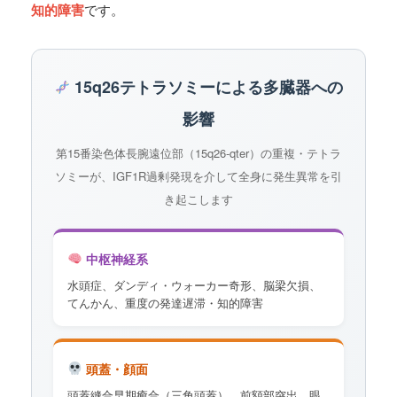
知的障害
です。
15q26テトラソミーによる多臓器への
影響
第15番染色体長腕遠位部（15q26-qter）の重複・テトラ
ソミーが、IGF1R過剰発現を介して全身に発生異常を引
き起こします
中枢神経系
水頭症、ダンディ・ウォーカー奇形、脳梁欠損、
てんかん、重度の発達遅滞・知的障害
頭蓋・顔面
頭蓋縫合早期癒合（三角頭蓋）、前額部突出、眼