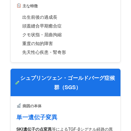
主な特徴
出生前後の過成長
頭蓋縫合早期癒合症
クモ状指・屈曲拘縮
重度の知的障害
先天性心疾患・腎奇形
シュプリンツェン・ゴールドバーグ症候
群（SGS）
病因の本体
単一遺伝子変異
SKI遺伝子の点変異
等によるTGF-βシグナル経路の異