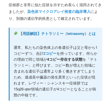
症候群と非常に似た症状を示すため長らく混同されてき
ましたが、
染色体マイクロアレイ検査の臨床導入
によ
り、別個の遺伝学的疾患として確立されています。
【用語解説】テトラソミー（tetrasomy）とは
通常、私たちの染色体上の各遺伝子は父と母から1
コピーずつ、合計
2コピー
を持っています。何らか
の理由で同じ領域が
4コピー存在する状態
を「テト
ラソミー」と呼びます。コピー数が増えた領域に
含まれる遺伝子は通常より多く働きすぎてしまう
ため、過成長や臓器の発生異常といった症状が現
れます。レヴィー・シャンスキー症候群では
15q26-qter領域の遺伝子が4コピーとなることが病
態の中核です。