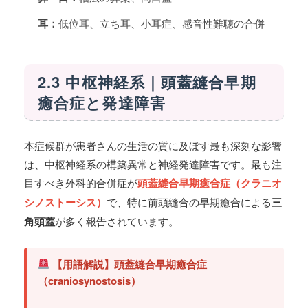
耳：
低位耳、立ち耳、小耳症、感音性難聴の合併
2.3 中枢神経系｜頭蓋縫合早期
癒合症と発達障害
本症候群が患者さんの生活の質に及ぼす最も深刻な影響
は、中枢神経系の構築異常と神経発達障害です。最も注
目すべき外科的合併症が
頭蓋縫合早期癒合症（クラニオ
シノストーシス）
で、特に前頭縫合の早期癒合による
三
角頭蓋
が多く報告されています。
【用語解説】頭蓋縫合早期癒合症
（craniosynostosis）