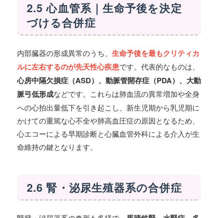
2.5 心血管系｜生命予後を決定
づける合併症
内部臓器の形成異常のうち、
生命予後を最もクリティカ
ルに左右するのが先天性心疾患
です。代表的なものは、
心房中隔欠損症（ASD）、動脈管開存症（PDA）、大動
脈弓低形成
などです。これらは肺血流の異常増加や全身
への心拍出量低下を引き起こし、新生児期から乳児期に
かけての重篤な心不全や肺高血圧症の原因となるため、
心エコーによる早期診断と心臓血管外科による介入が生
命維持の鍵となります。
2.6 腎・泌尿生殖器系の合併症
腎臓・泌尿器系の奇形も多様で、
馬蹄鉄腎、水腎症、多