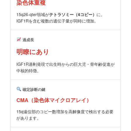
染色体重複
15q26-qter領域が
テトラソミー（4コピー）
に。
IGF1Rを含む複数の遺伝子量が同時に増加。
過成長
明瞭にあり
IGF1R過剰発現で出生時からの巨大児・骨年齢促進が
中核的特徴。
確定診断の鍵
CMA（染色体マイクロアレイ）
15q遠位部のコピー数増加を高解像度で検出する必要
があります。