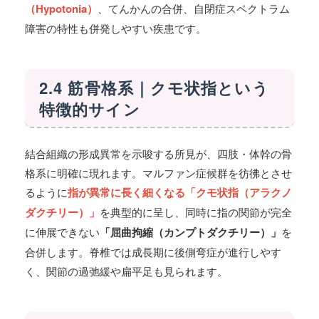
（Hypotonia）
、てんかんの合併、自閉症スペクトラム
障害の特性も併発しやすい疾患です。
2.4 筋骨格系｜クモ状指という
特徴的サイン
結合組織の形成異常を示唆する所見が、四肢・体幹の骨
格系に明確に現れます。マルファン症候群を彷彿とさせ
るように
指が異常に長く細くなる「クモ状指（アラクノ
ダクチリー）」
を典型的に呈し、同時に指の関節が完全
に伸展できない
「屈曲拘縮（カンプトダクチリー）」
を
合併します。脊椎では成長期に後側弯症が進行しやす
く、関節の過弛緩や扁平足も見られます。