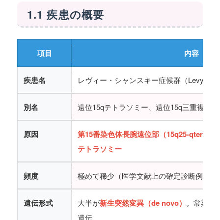
1.1 疾患の概要
項目
内容
疾患名
レヴィー・シャンスキー症候群（Levy-Shansk
別名
遠位15qテトラソミー、遠位15q三重複症候
原因
第15番染色体長腕遠位部（15q25-qter または
テトラソミー
頻度
極めて稀少（医学文献上の確定診断例は少
遺伝形式
大半が
新生突然変異（de novo）
。常染色
遺伝