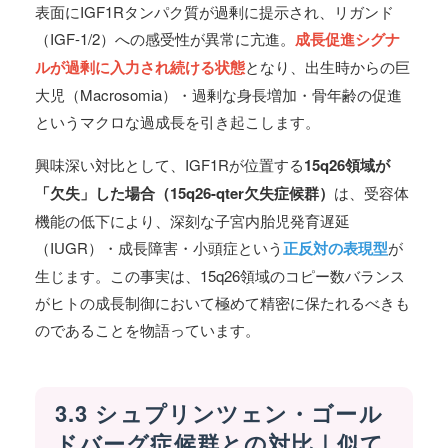
表面にIGF1Rタンパク質が過剰に提示され、リガンド
（IGF-1/2）への感受性が異常に亢進。
成長促進シグナ
ルが過剰に入力され続ける状態
となり、出生時からの巨
大児（Macrosomia）・過剰な身長増加・骨年齢の促進
というマクロな過成長を引き起こします。
興味深い対比として、IGF1Rが位置する
15q26領域が
「欠失」した場合（15q26-qter欠失症候群）
は、受容体
機能の低下により、深刻な子宮内胎児発育遅延
（IUGR）・成長障害・小頭症という
正反対の表現型
が
生じます。この事実は、15q26領域のコピー数バランス
がヒトの成長制御において極めて精密に保たれるべきも
のであることを物語っています。
3.3 シュプリンツェン・ゴール
ドバーグ症候群との対比｜似て