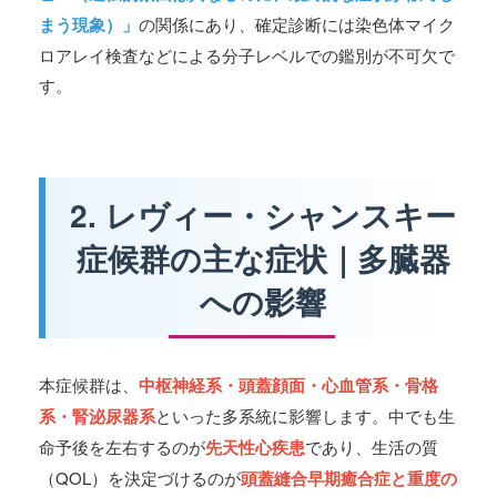
まう現象）」
の関係にあり、確定診断には染色体マイク
ロアレイ検査などによる分子レベルでの鑑別が不可欠で
す。
2. レヴィー・シャンスキー
症候群の主な症状｜多臓器
への影響
本症候群は、
中枢神経系・頭蓋顔面・心血管系・骨格
系・腎泌尿器系
といった多系統に影響します。中でも生
命予後を左右するのが
先天性心疾患
であり、生活の質
（QOL）を決定づけるのが
頭蓋縫合早期癒合症と重度の