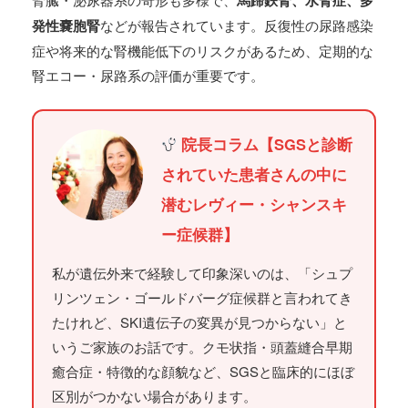
発性嚢胞腎
などが報告されています。反復性の尿路感染
症や将来的な腎機能低下のリスクがあるため、定期的な
腎エコー・尿路系の評価が重要です。
院長コラム【SGSと診断
されていた患者さんの中に
潜むレヴィー・シャンスキ
ー症候群】
私が遺伝外来で経験して印象深いのは、「シュプ
リンツェン・ゴールドバーグ症候群と言われてき
たけれど、SKI遺伝子の変異が見つからない」と
いうご家族のお話です。クモ状指・頭蓋縫合早期
癒合症・特徴的な顔貌など、SGSと臨床的にほぼ
区別がつかない場合があります。