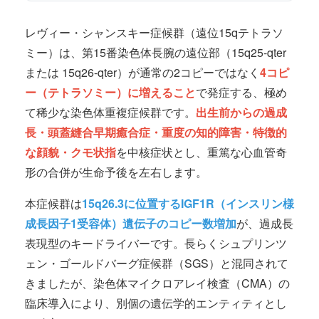
レヴィー・シャンスキー症候群（遠位15qテトラソ
ミー）は、第15番染色体長腕の遠位部（15q25-qter
または 15q26-qter）が通常の2コピーではなく
4コピ
ー（テトラソミー）に増えること
で発症する、極め
て稀少な染色体重複症候群です。
出生前からの過成
長・頭蓋縫合早期癒合症・重度の知的障害・特徴的
な顔貌・クモ状指
を中核症状とし、重篤な心血管奇
形の合併が生命予後を左右します。
本症候群は
15q26.3に位置するIGF1R（インスリン様
成長因子1受容体）遺伝子のコピー数増加
が、過成長
表現型のキードライバーです。長らくシュプリンツ
ェン・ゴールドバーグ症候群（SGS）と混同されて
きましたが、染色体マイクロアレイ検査（CMA）の
臨床導入により、別個の遺伝学的エンティティとし