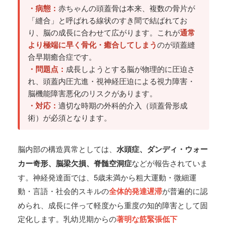
・病態：
赤ちゃんの頭蓋骨は本来、複数の骨片が
「縫合」と呼ばれる線状のすき間で結ばれてお
り、脳の成長に合わせて広がります。これが
通常
より極端に早く骨化・癒合してしまう
のが頭蓋縫
合早期癒合症です。
・問題点：
成長しようとする脳が物理的に圧迫さ
れ、頭蓋内圧亢進・視神経圧迫による視力障害・
脳機能障害悪化のリスクがあります。
・対応：
適切な時期の外科的介入（頭蓋骨形成
術）が必須となります。
脳内部の構造異常としては、
水頭症、ダンディ・ウォー
カー奇形、脳梁欠損、脊髄空洞症
などが報告されていま
す。神経発達面では、5歳未満から粗大運動・微細運
動・言語・社会的スキルの
全体的発達遅滞
が普遍的に認
められ、成長に伴って軽度から重度の知的障害として固
定化します。乳幼児期からの
著明な筋緊張低下