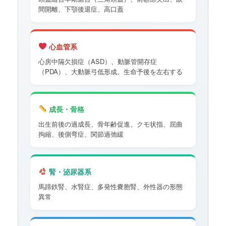
間開離、下顎後退症、高口蓋
心血管系
心房中隔欠損症（ASD）、動脈管開存症
（PDA）、大動脈弓低形成。生命予後を左右する
成長・骨格
出生前後の過成長、骨年齢促進、クモ状指、屈曲
拘縮、後側弯症、関節過弛緩
腎・泌尿器系
馬蹄鉄腎、水腎症、多発性嚢胞腎、外性器の形態
異常