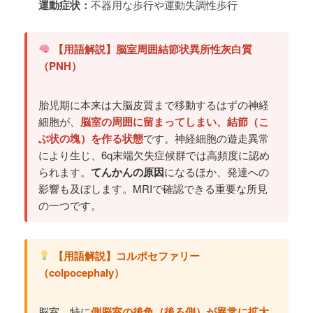
運動症状：
不器用な歩行や運動失調性歩行
【用語解説】脳室周囲結節状異所性灰白質
（PNH）
胎児期に本来は大脳皮質まで移動するはずの神経
細胞が、
脳室の周囲に留まってしまい、結節（こ
ぶ状の塊）を作る状態
です。神経細胞の遊走異常
により生じ、6q末端欠失症候群では高頻度に認め
られます。
てんかんの原因
になるほか、発達への
影響も及ぼします。MRIで確認できる重要な所見
の一つです。
【用語解説】コルポセファリー
（colpocephaly）
脳室、特に
側脳室の後角（後ろ側）が異常に拡大