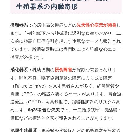
生殖器系の内臓奇形
循環器系：
心房中隔欠損症などの
先天性心疾患が頻発
し
ます。心機能低下から肺循環に過剰な負荷がかかり、二
次的に肺高血圧症を引き起こす重篤なケースも報告され
ています。診断確定時には専門医による詳細な心エコー
検査が必須です。
消化器系：
乳幼児期の
摂食障害
が深刻な問題となりま
す。哺乳不良・嚥下協調運動の障害により成長障害
（Failure to thrive）を来す患者さんが多く、経鼻胃管や
胃瘻（PEG）の増設を要するケースがあります。胃食道
逆流症（GERD）も高頻度で、誤嚥性肺炎のリスクを高
めます。
6q25を含む欠失
では、十二指腸狭窄・長結腸・
鎖肛などの構造的奇形が報告されることがあります。
泌尿生殖器系：
馬蹄腎や水腎症などの形態異常が観察さ