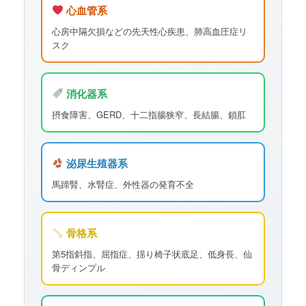
心血管系
心房中隔欠損などの先天性心疾患、肺高血圧症リ
スク
消化器系
摂食障害、GERD、十二指腸狭窄、長結腸、鎖肛
泌尿生殖器系
馬蹄腎、水腎症、外性器の発育不全
骨格系
第5指斜指、屈指症、揺り椅子状底足、低身長、仙
骨ディンプル