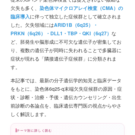
欠失も多く、
染色体マイクロアレイ検査（CMA）の
臨床導入
に伴って独立した症候群として確立されま
した。欠失領域には
ARID1B（6q25）・
PRKN（6q26）・DLL1・TBP・QKI（6q27）
な
ど、胚発生や脳形成に不可欠な遺伝子が密集してお
り、複数の遺伝子が同時に失われることで多臓器に
症状が現れる「隣接遺伝子症候群」に分類されま
す。
本記事では、最新の分子遺伝学的知見と臨床データ
をもとに、染色体6q25-q末端欠失症候群の原因・症
状・診断・治療・予後・遺伝カウンセリング・出生
前診断の各論点を、臨床遺伝専門医の視点からやさ
しく解説します。
テーマ別に詳しく読む