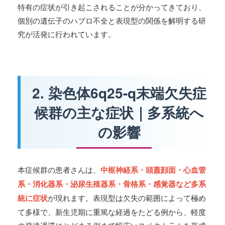
特有の症状が引き起こされることが分かってきており、
個別の遺伝子のハプロ不全と表現型の関係を解明する研
究が活発に行われています。
2. 染色体6q25-q末端欠失症
候群の主な症状｜多系統へ
の影響
本症候群の患者さんは、
中枢神経系・頭蓋顔面・心血管
系・消化器系・泌尿生殖器系・骨格系・感覚器など多系
統に症状
が現れます。表現型は欠失の範囲によって極め
て多様で、新生児期に重篤な経過をたどる例から、軽度