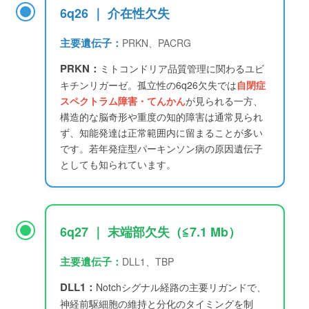
6q26 ｜ 介在性欠失
主要遺伝子：
PRKN、PACRG
PRKN：
ミトコンドリア品質管理に関わるユビ
キチンリガーゼ。孤立性の6q26欠失では
自閉症
スペクトラム障害・てんかん
が見られる一方、
構造的な脳奇形や重度の知的障害は通常見られ
ず、知能発達は正常範囲内に留まることが多い
です。若年発症型パーキンソン病の原因遺伝子
としても知られています。
6q27 ｜ 末端部欠失（≦7.1 Mb）
主要遺伝子：
DLL1、TBP
DLL1：
Notchシグナル経路の主要リガンドで、
神経前駆細胞の維持と分化のタイミングを制