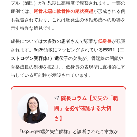
プル（陥凹）が乳児期に高頻度で観察されます。一部の
症例では、
尾骨末端に軟骨性の尾状突起
が形成される例
も報告されており、これは胚発生の体軸形成への影響を
示す特異な所見です。
成長については大多数の患者さんで顕著な
低身長
が観察
されます。6q25領域にマッピングされている
ESR1（エ
ストロゲン受容体1）遺伝子
の欠失が、骨端線の閉鎖や
骨格成長の制御を撹乱し、低身長の表現型に直接的に寄
与している可能性が示唆されています。
院長コラム【欠失の「範
囲」を必ず確認する大切
さ】
「6q25-q末端欠失症候群」と診断されたご家族か