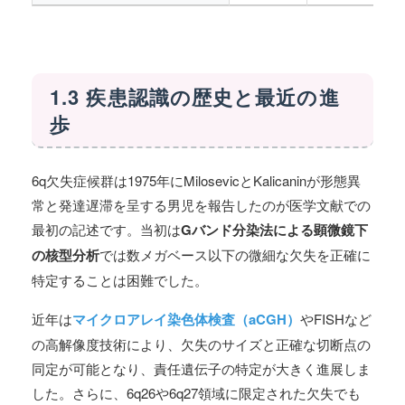
1.3 疾患認識の歴史と最近の進
歩
6q欠失症候群は1975年にMilosevicとKalicaninが形態異
常と発達遅滞を呈する男児を報告したのが医学文献での
最初の記述です。当初は
Gバンド分染法による顕微鏡下
の核型分析
では数メガベース以下の微細な欠失を正確に
特定することは困難でした。
近年は
マイクロアレイ染色体検査（aCGH）
やFISHなど
の高解像度技術により、欠失のサイズと正確な切断点の
同定が可能となり、責任遺伝子の特定が大きく進展しま
した。さらに、6q26や6q27領域に限定された欠失でも