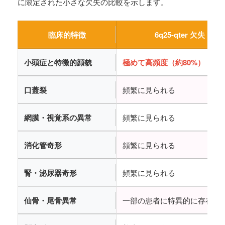
に限定された小さな欠失の比較を示します。
臨床的特徴
6q25-qter 欠失
小頭症と特徴的顔貌
極めて高頻度（約80%）
口蓋裂
頻繁に見られる
網膜・視覚系の異常
頻繁に見られる
消化管奇形
頻繁に見られる
腎・泌尿器奇形
頻繁に見られる
仙骨・尾骨異常
一部の患者に特異的に存在