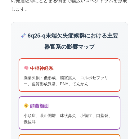
の発達遅滞にとどまる例まで幅広いスペクトラムを形成
します。
6q25-q末端欠失症候群における主要
器官系の影響マップ
中枢神経系
脳梁欠損・低形成、脳室拡大、コルポセファリ
ー、皮質形成異常、PNH、てんかん
頭蓋顔面
小頭症、眼距開離、球状鼻尖、小顎症、口蓋裂、
低位耳