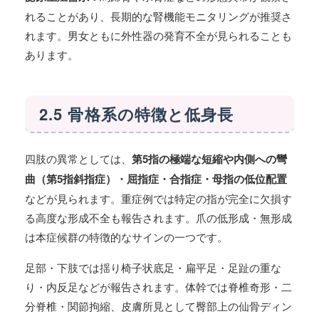
れることがあり、長期的な腎機能モニタリングが推奨さ
れます。男女ともに外性器の発育不全が見られることも
あります。
2.5 骨格系の特徴と低身長
四肢の異常としては、
第5指の極端な短縮や内側への彎
曲（第5指斜指症）・屈指症・合指症・母指の低位配置
などが見られます。重症例では特定の指が完全に欠損す
る高度な形成不全も報告されます。爪の低形成・無形成
は本症候群の特徴的なサインの一つです。
足部・下肢では揺り椅子状底足・扁平足・足趾の重な
り・内反足などが報告されます。体幹では脊椎奇形・二
分脊椎・関節拘縮、皮膚所見として臀部上の仙骨ディン