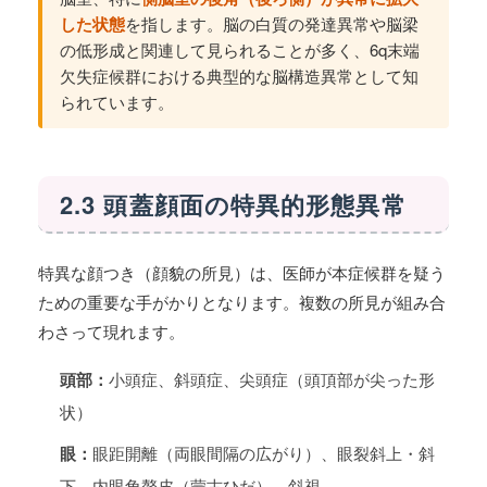
した状態
を指します。脳の白質の発達異常や脳梁
の低形成と関連して見られることが多く、6q末端
欠失症候群における典型的な脳構造異常として知
られています。
2.3 頭蓋顔面の特異的形態異常
特異な顔つき（顔貌の所見）は、医師が本症候群を疑う
ための重要な手がかりとなります。複数の所見が組み合
わさって現れます。
頭部：
小頭症、斜頭症、尖頭症（頭頂部が尖った形
状）
眼：
眼距開離（両眼間隔の広がり）、眼裂斜上・斜
下、内眼角贅皮（蒙古ひだ）、斜視