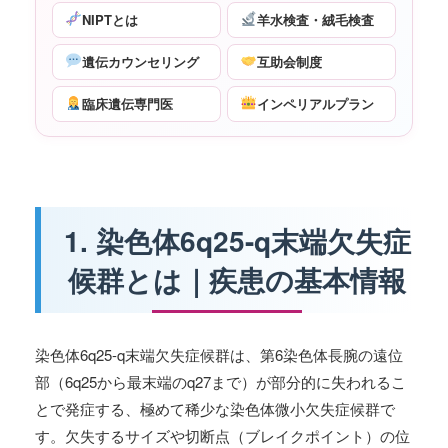
NIPTとは
羊水検査・絨毛検査
遺伝カウンセリング
互助会制度
臨床遺伝専門医
インペリアルプラン
1. 染色体6q25-q末端欠失症
候群とは｜疾患の基本情報
染色体6q25-q末端欠失症候群は、第6染色体長腕の遠位
部（6q25から最末端のq27まで）が部分的に失われるこ
とで発症する、極めて稀少な染色体微小欠失症候群で
す。欠失するサイズや切断点（ブレイクポイント）の位