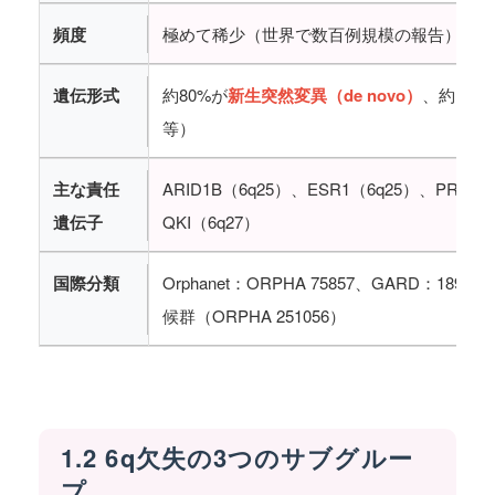
頻度
極めて稀少（世界で数百例規模の報告）
遺伝形式
約80%が
新生突然変異（de novo）
、約14
等）
主な責任
ARID1B（6q25）、ESR1（6q25）、PRKN
遺伝子
QKI（6q27）
国際分類
Orphanet：ORPHA 75857、GARD：18931
候群（ORPHA 251056）
1.2 6q欠失の3つのサブグルー
プ