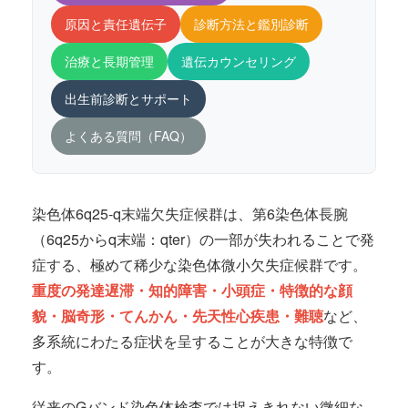
原因と責任遺伝子
診断方法と鑑別診断
治療と長期管理
遺伝カウンセリング
出生前診断とサポート
よくある質問（FAQ）
染色体6q25-q末端欠失症候群は、第6染色体長腕
（6q25からq末端：qter）の一部が失われることで発
症する、極めて稀少な染色体微小欠失症候群です。
重度の発達遅滞・知的障害・小頭症・特徴的な顔
貌・脳奇形・てんかん・先天性心疾患・難聴
など、
多系統にわたる症状を呈することが大きな特徴で
す。
従来のGバンド染色体検査では捉えきれない微細な