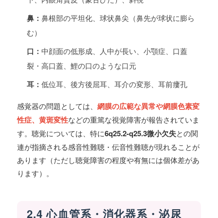
鼻：
鼻根部の平坦化、球状鼻尖（鼻先が球状に膨ら
む）
口：
中顔面の低形成、人中が長い、小顎症、口蓋
裂・高口蓋、鯉の口のような口元
耳：
低位耳、後方後屈耳、耳介の変形、耳前瘻孔
感覚器の問題としては、
網膜の広範な異常や網膜色素変
性症、黄斑変性
などの重篤な視覚障害が報告されていま
す。聴覚については、特に
6q25.2-q25.3微小欠失
との関
連が指摘される感音性難聴・伝音性難聴が現れることが
あります（ただし聴覚障害の程度や有無には個体差があ
ります）。
2.4 心血管系・消化器系・泌尿