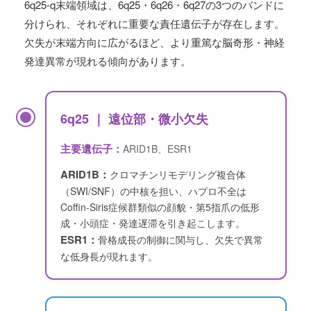
6q25-q末端領域は、6q25・6q26・6q27の3つのバンドに
分けられ、それぞれに重要な責任遺伝子が存在します。
欠失が末端方向に広がるほど、より重篤な脳奇形・神経
発達異常が現れる傾向があります。
6q25 ｜ 遠位部・微小欠失
主要遺伝子：
ARID1B、ESR1
ARID1B：
クロマチンリモデリング複合体
（SWI/SNF）の中核を担い、ハプロ不全は
Coffin-Siris症候群類似の顔貌・第5指爪の低形
成・小頭症・発達遅滞を引き起こします。
ESR1：
骨格成長の制御に関与し、欠失で異常
な低身長が現れます。