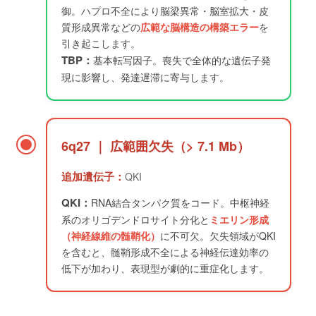
御。ハプロ不全により脳梁異常・脳室拡大・皮
質形成異常などの
広範な脳構造の構築エラー
を
引き起こします。
TBP：
基本転写因子。喪失で全体的な遺伝子発
現に影響し、発達遅滞に寄与します。
6q27 ｜ 広範囲欠失（> 7.1 Mb）
追加遺伝子：
QKI
QKI：
RNA結合タンパク質をコード。中枢神経
系のオリゴデンドロサイト分化と
ミエリン形成
（神経線維の髄鞘化）
に不可欠。欠失領域がQKI
を含むと、髄鞘形成不全による神経伝達効率の
低下が加わり、表現型が劇的に重症化します。