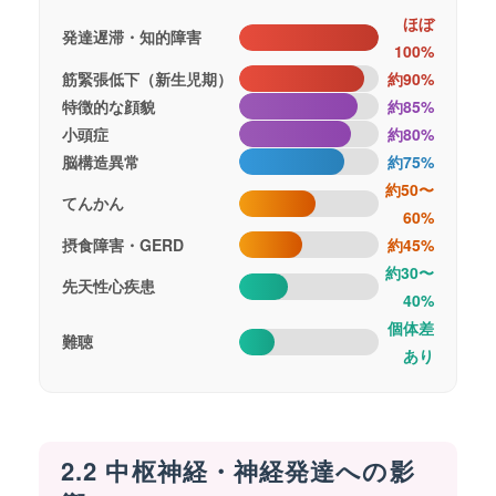
ほぼ
発達遅滞・知的障害
100%
筋緊張低下（新生児期）
約90%
特徴的な顔貌
約85%
小頭症
約80%
脳構造異常
約75%
約50〜
てんかん
60%
摂食障害・GERD
約45%
約30〜
先天性心疾患
40%
個体差
難聴
あり
2.2 中枢神経・神経発達への影