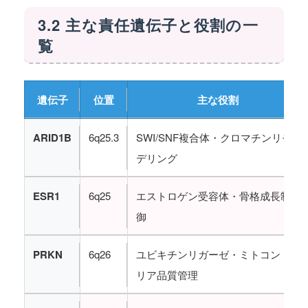
3.2 主な責任遺伝子と役割の一
覧
遺伝子
位置
主な役割
ARID1B
6q25.3
SWI/SNF複合体・クロマチンリモ
デリング
ESR1
6q25
エストロゲン受容体・骨格成長制
御
PRKN
6q26
ユビキチンリガーゼ・ミトコンド
リア品質管理