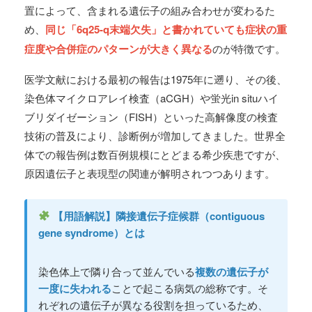
置によって、含まれる遺伝子の組み合わせが変わるた
め、
同じ「6q25-q末端欠失」と書かれていても症状の重
症度や合併症のパターンが大きく異なる
のが特徴です。
医学文献における最初の報告は1975年に遡り、その後、
染色体マイクロアレイ検査（aCGH）や蛍光in situハイ
ブリダイゼーション（FISH）といった高解像度の検査
技術の普及により、診断例が増加してきました。世界全
体での報告例は数百例規模にとどまる希少疾患ですが、
原因遺伝子と表現型の関連が解明されつつあります。
【用語解説】隣接遺伝子症候群（contiguous
gene syndrome）とは
染色体上で隣り合って並んでいる
複数の遺伝子が
一度に失われる
ことで起こる病気の総称です。そ
れぞれの遺伝子が異なる役割を担っているため、