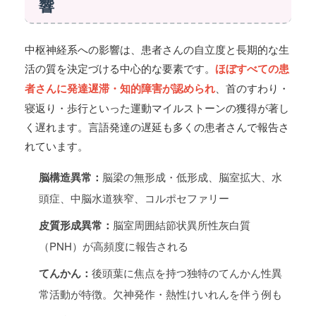
響
中枢神経系への影響は、患者さんの自立度と長期的な生
活の質を決定づける中心的な要素です。
ほぼすべての患
者さんに発達遅滞・知的障害が認められ
、首のすわり・
寝返り・歩行といった運動マイルストーンの獲得が著し
く遅れます。言語発達の遅延も多くの患者さんで報告さ
れています。
脳構造異常：
脳梁の無形成・低形成、脳室拡大、水
頭症、中脳水道狭窄、コルポセファリー
皮質形成異常：
脳室周囲結節状異所性灰白質
（PNH）が高頻度に報告される
てんかん：
後頭葉に焦点を持つ独特のてんかん性異
常活動が特徴。欠神発作・熱性けいれんを伴う例も