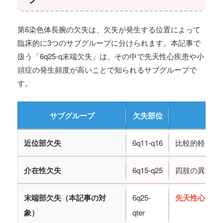
第6染色体長腕の欠失は、欠失が発生する位置によって
臨床的に3つのサブグループに分けられます。本記事で
扱う「6q25-q末端欠失」は、その中で先天性心疾患や小
頭症の発生頻度が高いことで知られるサブグループで
す。
サブグループ
欠失部位
近位部欠失
6q11-q16
比較的軽度の
介在性欠失
6q15-q25
四肢の異常、
末端部欠失（本記事の対
6q25-
先天性心疾患
象）
qter