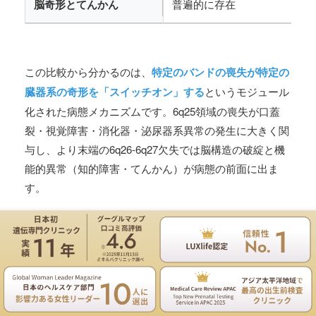
脳奇形とてんかん
普遍的に存在
この比較から分かるのは、
特定のバンドの喪失が特定の
臓器系の奇形を「スイッチオン」する
というモジュール
化された病態メカニズムです。6q25領域の喪失が口蓋
裂・視覚障害・消化器・泌尿器系異常の発生に大きく関
与し、より末端の6q26-6q27欠失では脳構造の破綻と機
能的異常（知的障害・てんかん）が病態の前面に出ま
す。
3.4 ARID1Bとクロマチンリモ
デリングの破綻
遺伝専門医のNIPT遺伝カウンセリングは無料
お電話
ご予約
ARID1Bは細胞核内で
SWI/SNF複合体（特に神経前駆細