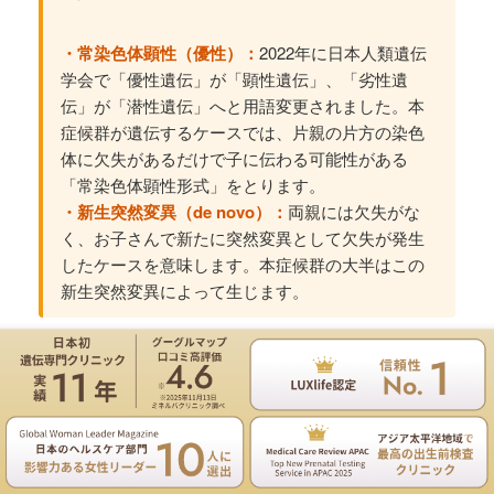
・常染色体顕性（優性）：
2022年に日本人類遺伝
学会で「優性遺伝」が「顕性遺伝」、「劣性遺
伝」が「潜性遺伝」へと用語変更されました。本
症候群が遺伝するケースでは、片親の片方の染色
体に欠失があるだけで子に伝わる可能性がある
「常染色体顕性形式」をとります。
・新生突然変異（de novo）：
両親には欠失がな
く、お子さんで新たに突然変異として欠失が発生
したケースを意味します。本症候群の大半はこの
新生突然変異によって生じます。
本症候群の大半は新生突然変異によって生じるため、
次
のお子さんへの再発リスクは原則として低い
とされてい
遺伝専門医のNIPT遺伝カウンセリングは無料
ます。ただし、2025年に発表された最新の臨床遺伝学研
究では、14番染色体長腕の末端領域を含む欠失が親から
お電話
ご予約
子へ「垂直伝播」した症例が初めて報告されました。こ