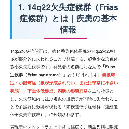
1. 14q22欠失症候群（Frias
症候群）とは｜疾患の基本
情報
14q22欠失症候群は、第14番染色体長腕の14q22-q23領
域が部分的に失われることで発症する、超希少な染色体
微小欠失症候群です。発見者の名前にちなんで
「Frias
症候群（Frias syndrome）」
とも呼ばれます。
無眼球
症・小眼球症（眼が形成されない、または非常に小さい
状態）、下垂体低形成、四肢の形態異常
を主な特徴と
し、欠失領域内に並ぶ複数の遺伝子が同時に失われるこ
とで多臓器に影響が現れる「隣接遺伝子症候群（連続遺
伝子欠失症候群）」に分類されます。
表現型のスペクトラムは非常に幅広く、新生児期に致死