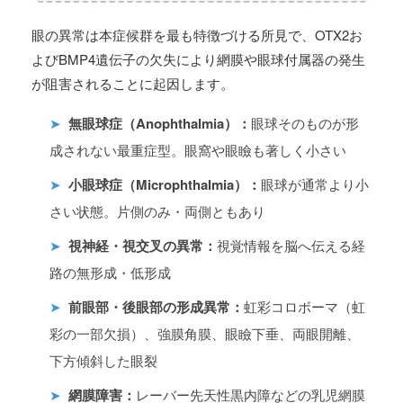
眼の異常は本症候群を最も特徴づける所見で、OTX2お
よびBMP4遺伝子の欠失により網膜や眼球付属器の発生
が阻害されることに起因します。
➤
無眼球症（Anophthalmia）：
眼球そのものが形
成されない最重症型。眼窩や眼瞼も著しく小さい
➤
小眼球症（Microphthalmia）：
眼球が通常より小
さい状態。片側のみ・両側ともあり
➤
視神経・視交叉の異常：
視覚情報を脳へ伝える経
路の無形成・低形成
➤
前眼部・後眼部の形成異常：
虹彩コロボーマ（虹
彩の一部欠損）、強膜角膜、眼瞼下垂、両眼開離、
下方傾斜した眼裂
➤
網膜障害：
レーバー先天性黒内障などの乳児網膜