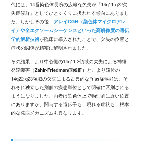
代には、14番染色体長腕の広範な欠失が「14q11-q22欠
失症候群」としてひとくくりに扱われる傾向にありまし
た。しかしその後、
アレイCGH（染色体マイクロアレ
イ）や全エクソームシーケンスといった高解像度の遺伝
学的解析技術
が臨床に導入されたことで、欠失の位置と
症状の関係が精密に解明されました。
その結果、より中心側の14q11.2領域の欠失による神経
発達障害（
Zahir-Friedman症候群
）と、より遠位の
14q22-q23領域の欠失による古典的なFrias症候群は、そ
れぞれ独立した別個の疾患単位として明確に区別される
ようになりました。両者は染色体上で物理的に近い位置
にありますが、関与する遺伝子も、現れる症状も、根本
的な発症メカニズムも異なります。