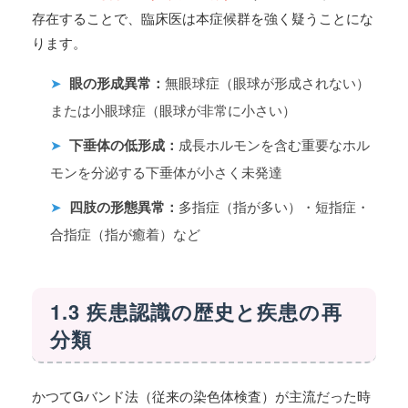
存在することで、臨床医は本症候群を強く疑うことにな
ります。
➤
眼の形成異常：
無眼球症（眼球が形成されない）
または小眼球症（眼球が非常に小さい）
➤
下垂体の低形成：
成長ホルモンを含む重要なホル
モンを分泌する下垂体が小さく未発達
➤
四肢の形態異常：
多指症（指が多い）・短指症・
合指症（指が癒着）など
1.3 疾患認識の歴史と疾患の再
分類
かつてGバンド法（従来の染色体検査）が主流だった時