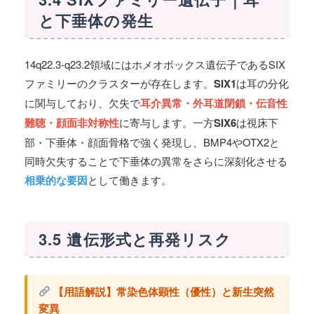
と下垂体の発生
14q22.3-q23.2領域にはホメオボックス遺伝子であるSIX
ファミリーのクラスターが存在します。
SIX1
は耳の分化
に関与しており、欠失で
耳介異常・外耳道閉鎖・伝音性
難聴・顔面非対称性
に寄与します。一方
SIX6
は視床下
部・下垂体・顔面骨格で強く発現し、BMP4やOTX2と
同時欠失することで下垂体の異常をさらに深刻化させる
相乗的な要因
として働きます。
3.5 遺伝形式と再発リスク
【用語解説】常染色体顕性（優性）と新生突然
変異