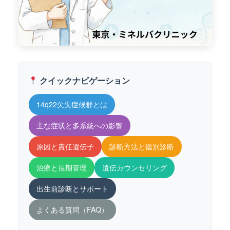
クイックナビゲーション
14q22欠失症候群とは
主な症状と多系統への影響
原因と責任遺伝子
診断方法と鑑別診断
治療と長期管理
遺伝カウンセリング
出生前診断とサポート
よくある質問（FAQ）