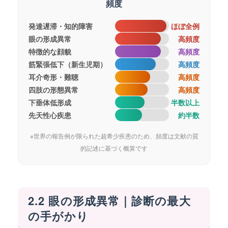
頻度
発達遅滞・知的障害
ほぼ全例
眼の形成異常
高頻度
特徴的な顔貌
高頻度
筋緊張低下（新生児期）
高頻度
耳介奇形・難聴
高頻度
四肢の形態異常
高頻度
下垂体低形成
半数以上
先天性心疾患
約半数
※世界の報告例が限られた超希少疾患のため、頻度は文献の質
的記述に基づく概算です
2.2 眼の形成異常｜診断の最大
の手がかり