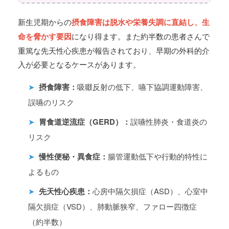
新生児期からの
摂食障害は脱水や栄養失調に直結し、生
命を脅かす要因
になり得ます。また約半数の患者さんで
重篤な先天性心疾患が報告されており、早期の外科的介
入が必要となるケースがあります。
➤
摂食障害：
吸啜反射の低下、嚥下協調運動障害、
誤嚥のリスク
➤
胃食道逆流症（GERD）：
誤嚥性肺炎・食道炎の
リスク
➤
慢性便秘・異食症：
腸管運動低下や行動的特性に
よるもの
➤
先天性心疾患：
心房中隔欠損症（ASD）、心室中
隔欠損症（VSD）、肺動脈狭窄、ファロー四徴症
（約半数）