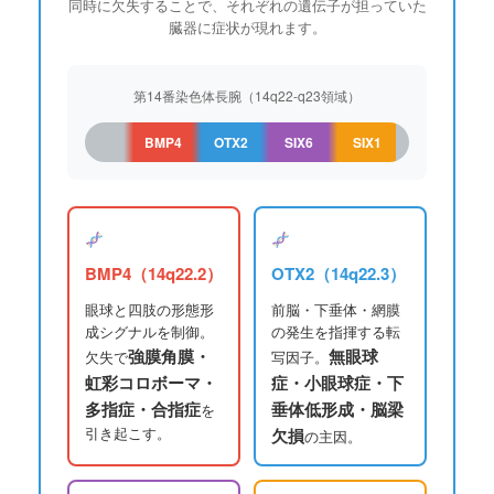
同時に欠失することで、それぞれの遺伝子が担っていた
臓器に症状が現れます。
第14番染色体長腕（14q22-q23領域）
BMP4
OTX2
SIX6
SIX1
BMP4（14q22.2）
OTX2（14q22.3）
眼球と四肢の形態形
前脳・下垂体・網膜
成シグナルを制御。
の発生を指揮する転
強膜角膜・
無眼球
欠失で
写因子。
虹彩コロボーマ・
症・小眼球症・下
多指症・合指症
垂体低形成・脳梁
を
引き起こす。
欠損
の主因。