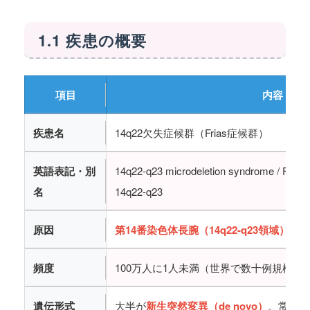
1.1 疾患の概要
項目
内容
疾患名
14q22欠失症候群（Frias症候群）
英語表記・別
14q22-q23 microdeletion syndrome / Fria
名
14q22-q23
原因
第14番染色体長腕（14q22-q23領域）の
頻度
100万人に1人未満（世界で数十例規模の
遺伝形式
大半が
新生突然変異（de novo）
。常染色