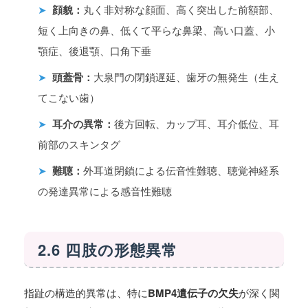
➤
顔貌：
丸く非対称な顔面、高く突出した前額部、
短く上向きの鼻、低くて平らな鼻梁、高い口蓋、小
顎症、後退顎、口角下垂
➤
頭蓋骨：
大泉門の閉鎖遅延、歯牙の無発生（生え
てこない歯）
➤
耳介の異常：
後方回転、カップ耳、耳介低位、耳
前部のスキンタグ
➤
難聴：
外耳道閉鎖による伝音性難聴、聴覚神経系
の発達異常による感音性難聴
2.6 四肢の形態異常
指趾の構造的異常は、特に
BMP4遺伝子の欠失
が深く関