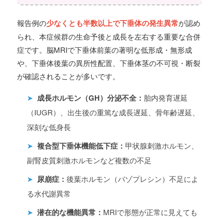
報告例の
少なくとも半数以上で下垂体の発生異常
が認め
られ、本症候群の生命予後と成長を左右する重要な合併
症です。脳MRIで下垂体前葉の著明な低形成・無形成
や、下垂体後葉の異所性配置、下垂体茎の不可視・断裂
が確認されることが多いです。
➤
成長ホルモン（GH）分泌不全：
胎内発育遅延
（IUGR）、出生後の重篤な成長遅延、骨年齢遅延、
深刻な低身長
➤
複合型下垂体機能低下症：
甲状腺刺激ホルモン、
副腎皮質刺激ホルモンなど複数の不足
➤
尿崩症：
後葉ホルモン（バゾプレシン）不足によ
る水代謝異常
➤
潜在的な機能異常：
MRIで形態が正常に見えても