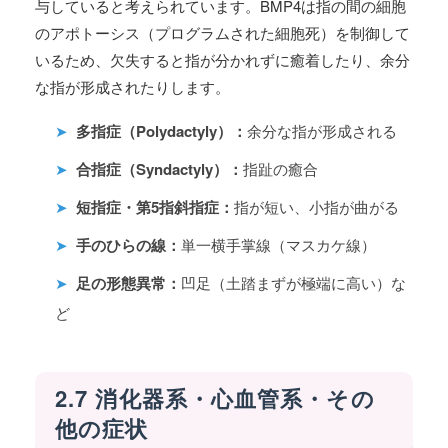
与していると考えられています。BMP4は指の間の細胞
のアポトーシス（プログラムされた細胞死）を制御して
いるため、欠失すると指が分かれずに癒着したり、余分
な指が形成されたりします。
➤
多指症（Polydactyly）：
余分な指が形成される
➤
合指症（Syndactyly）：
指趾の癒合
➤
短指症・第5指斜指症：
指が短い、小指が曲がる
➤
手のひらの線：
単一横手掌線（マスカケ線）
➤
足の形態異常：
凹足（土踏まずが極端に高い）な
ど
2.7 消化器系・心血管系・その
他の症状