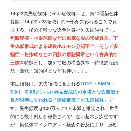
14q22欠失症候群（Frias症候群）は、第14番染色体
長腕（14q22-q23領域）の一部が失われることで発
症する、極めて稀少な染色体微小欠失症候群です。
無眼球症・小眼球症などの重篤な眼の形成異常、下
垂体低形成による成長ホルモン分泌不全、そして多
指症・短指症などの四肢の形態異常という古典的な
三徴
を特徴とし、加えて脳の構造異常・特徴的な顔
貌・難聴・知的障害なども伴います。
本症候群は、欠失領域に含まれる
OTX2・BMP4・
SIX1・SIX6といった器官形成の司令塔となる遺伝子
群が同時に失われる「連続遺伝子欠失症候群」
で
す。発生頻度は100万人に1人未満と推定され、世界
的にも数十例しか報告されていない超希少疾患です
が、染色体マイクロアレイ検査の普及により、診断