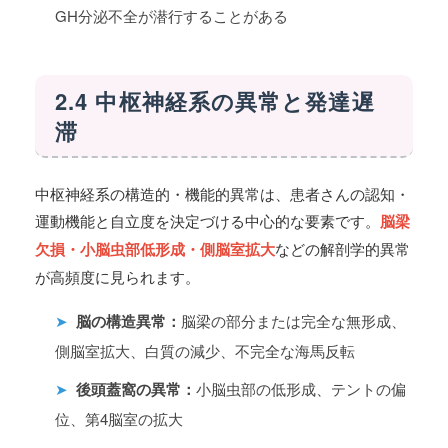
GH分泌不全が潜行することがある
2.4 中枢神経系の異常と発達遅
滞
中枢神経系の構造的・機能的異常は、患者さんの認知・
運動機能と自立度を決定づける中心的な要素です。
脳梁
欠損・小脳虫部低形成・側脳室拡大
などの解剖学的異常
が高頻度に見られます。
➤
脳の構造異常：
脳梁の部分または完全な無形成、
側脳室拡大、白質の減少、不完全な海馬反転
➤
後頭蓋窩の異常：
小脳虫部の低形成、テントの偏
位、第4脳室の拡大