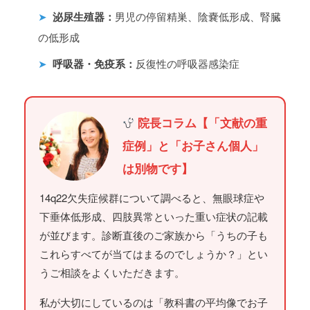
➤
泌尿生殖器：
男児の停留精巣、陰嚢低形成、腎臓
の低形成
➤
呼吸器・免疫系：
反復性の呼吸器感染症
院長コラム【「文献の重
症例」と「お子さん個人」
は別物です】
14q22欠失症候群について調べると、無眼球症や
下垂体低形成、四肢異常といった重い症状の記載
が並びます。診断直後のご家族から「うちの子も
これらすべてが当てはまるのでしょうか？」とい
うご相談をよくいただきます。
私が大切にしているのは「教科書の平均像でお子