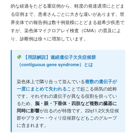
的な経過をたどる重症例から、軽度の発達遅滞にとどま
る症例まで、患者さんごとに大きな違いがあります。世
界全体での報告例は数十例規模にとどまる超希少疾患で
すが、染色体マイクロアレイ検査（CMA）の普及によ
り、診断例は徐々に増加しています。
【用語解説】連続遺伝子欠失症候群
（contiguous gene syndrome）とは
染色体上で隣り合って並んでいる
複数の遺伝子が
一度にまとめて失われる
ことで起こる病気の総称
です。それぞれの遺伝子が異なる役割を担ってい
るため、
脳・眼・下垂体・四肢など複数の臓器に
同時に影響
が出るのが特徴です。22q11.2欠失症候
群やプラダー・ウィリ症候群などもこのグループ
に含まれます。