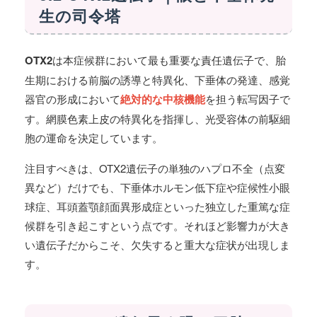
生の司令塔
OTX2
は本症候群において最も重要な責任遺伝子で、胎
生期における前脳の誘導と特異化、下垂体の発達、感覚
器官の形成において
絶対的な中核機能
を担う転写因子で
す。網膜色素上皮の特異化を指揮し、光受容体の前駆細
胞の運命を決定しています。
注目すべきは、OTX2遺伝子の単独のハプロ不全（点変
異など）だけでも、下垂体ホルモン低下症や症候性小眼
球症、耳頭蓋顎顔面異形成症といった独立した重篤な症
候群を引き起こすという点です。それほど影響力が大き
い遺伝子だからこそ、欠失すると重大な症状が出現しま
す。