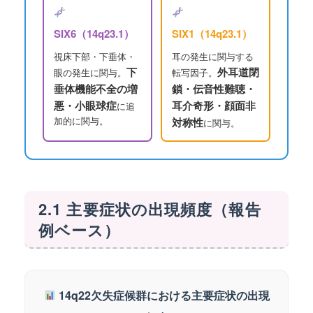
SIX6（14q23.1）
SIX1（14q23.1）
視床下部・下垂体・
耳の発生に関与する
下
外耳道閉
眼の発生に関与。
転写因子。
垂体機能不全の増
鎖・伝音性難聴・
悪・小眼球症
耳介奇形・顔面非
に追
加的に関与。
対称性
に関与。
2.1 主要症状の出現頻度（報告
例ベース）
14q22欠失症候群における主要症状の出現