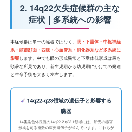
2. 14q22欠失症候群の主な
症状｜多系統への影響
本症候群は単一の臓器ではなく、
眼・下垂体・中枢神経
系・頭蓋顔面・四肢・心血管系・消化器系など多系統に
影響
します。中でも眼の形成異常と下垂体低形成は最も
顕著な所見であり、新生児期から幼児期にかけての発達
と生命予後を大きく左右します。
14q22-q23領域の遺伝子と影響する
臓器
14番染色体長腕の14q22.2-q23.1領域には、胎児の器官
形成を司る複数の重要遺伝子が並んでいます。これらが