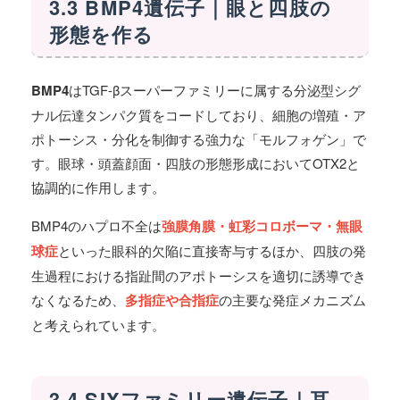
3.3 BMP4遺伝子｜眼と四肢の
形態を作る
BMP4
はTGF-βスーパーファミリーに属する分泌型シグ
ナル伝達タンパク質をコードしており、細胞の増殖・ア
ポトーシス・分化を制御する強力な「モルフォゲン」で
す。眼球・頭蓋顔面・四肢の形態形成においてOTX2と
協調的に作用します。
BMP4のハプロ不全は
強膜角膜・虹彩コロボーマ・無眼
球症
といった眼科的欠陥に直接寄与するほか、四肢の発
生過程における指趾間のアポトーシスを適切に誘導でき
なくなるため、
多指症や合指症
の主要な発症メカニズム
と考えられています。
3.4 SIXファミリー遺伝子｜耳