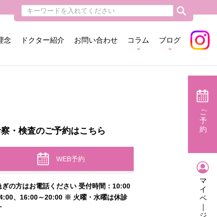
理念
ドクター紹介
お問い合わせ
コラム
ブログ
ご
予
約
診察・検査のご予約はこちら
WEB予約
マ
急ぎの方はお電話ください 受付時間：10:00
イ
4:00、16:00～20:00 ※ 火曜・水曜は休診
ペ
｜
す
ジ