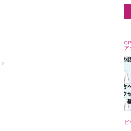
C
ア
る？
ピ