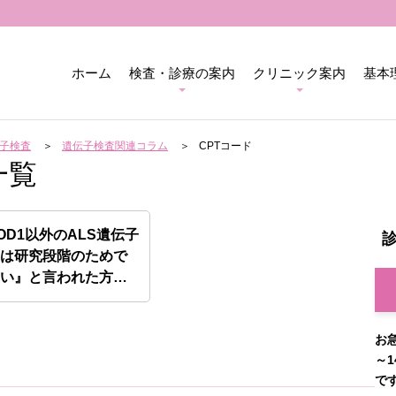
ホーム
検査・診療の案内
クリニック案内
基本
子検査
遺伝子検査関連コラム
CPTコード
一覧
OD1以外のALS遺伝子
査は研究段階のためで
ない』と言われた方…
お
～1
で