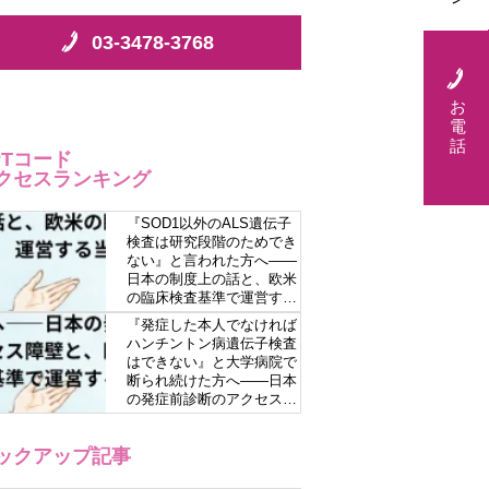
03-3478-3768
お
電
話
PTコード
クセスランキング
『SOD1以外のALS遺伝子
検査は研究段階のためでき
ない』と言われた方へ――
日本の制度上の話と、欧米
の臨床検査基準で運営する
当院の立場
『発症した本人でなければ
ハンチントン病遺伝子検査
はできない』と大学病院で
断られ続けた方へ――日本
の発症前診断のアクセス障
壁と、欧米の臨床検査基準
で運営する当院の立場
ックアップ記事