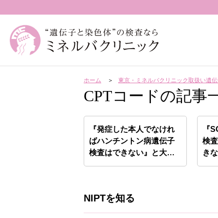
ホーム
東京・ミネルバクリニック取扱い遺伝
CPTコードの記事
『発症した本人でなけれ
『S
ばハンチントン病遺伝子
検
検査はできない』と大学
き
病院…
NIPTを知る