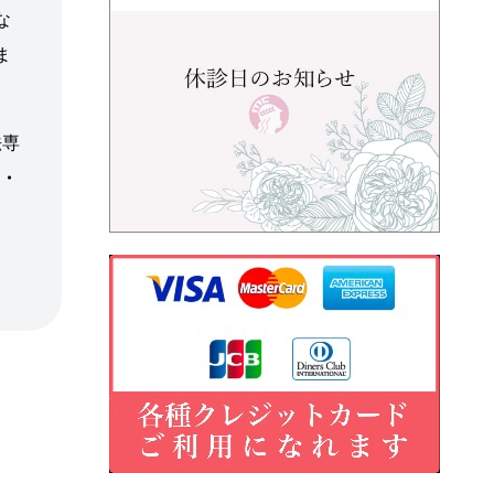
な
ま
法専
ア・