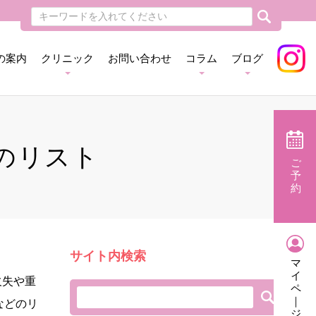
の案内
クリニック
お問い合わせ
コラム
ブログ
のリスト
ご
予
約
サイト内検索
マ
イ
欠失や重
ペ
｜
などのリ
ジ