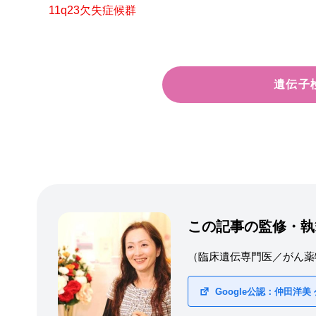
11q23欠失症候群
遺伝子
この記事の監修・執
（臨床遺伝専門医／がん薬
Google公認：仲田洋美