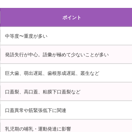
ポイント
中等度〜重度が多い
発語失行が中心。語彙が極めて少ないことが多い
巨大歯、萌出遅延、歯根形成遅延、叢生など
口蓋裂、高口蓋、粘膜下口蓋裂など
口蓋異常や筋緊張低下に関連
乳児期の哺乳・運動発達に影響