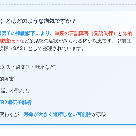
症候群）とはどのような病気ですか？
B2遺伝子の機能低下により、
重度の言語障害（発語失行）
と
知的
密度低下
など多系統の症状がみられる稀少疾患です。以前は
連症候群（SAS）として整理されています。
.1の欠失・点変異・転座など）
的障害
遅延、小顎など
TB2遺伝子解析
変わるが、
寿命が大きく短縮しない可能性
が示唆