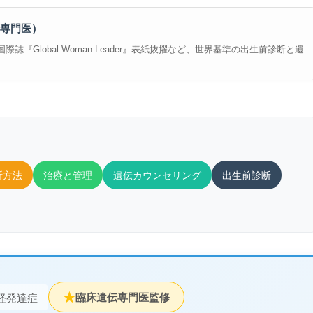
専門医）
誌『Global Woman Leader』表紙抜擢など、世界基準の出生前診断と遺
断方法
治療と管理
遺伝カウンセリング
出生前診断
★
臨床遺伝専門医監修
経発達症