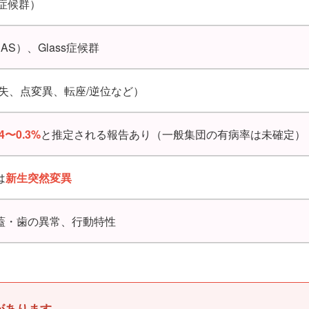
連症候群）
e（SAS）、Glass症候群
失、点変異、転座/逆位など）
4〜0.3%
と推定される報告あり（一般集団の有病率は未確定）
は
新生突然変異
蓋・歯の異常、行動特性
とがあります