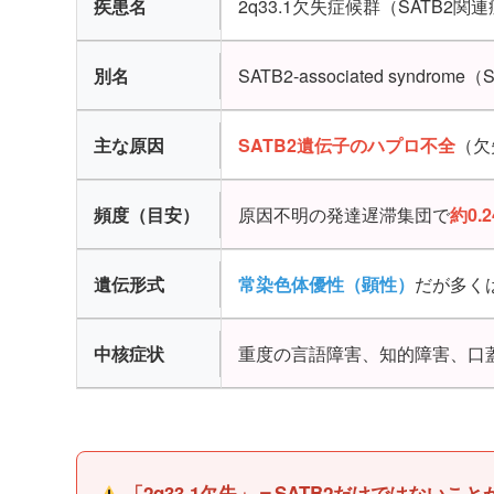
疾患名
2q33.1欠失症候群（SATB2関
別名
SATB2-associated syndrom
主な原因
SATB2遺伝子のハプロ不全
（欠
頻度（目安）
原因不明の発達遅滞集団で
約0.2
遺伝形式
常染色体優性（顕性）
だが多く
中核症状
重度の言語障害、知的障害、口
「2q33.1欠失」＝SATB2だけではないこ