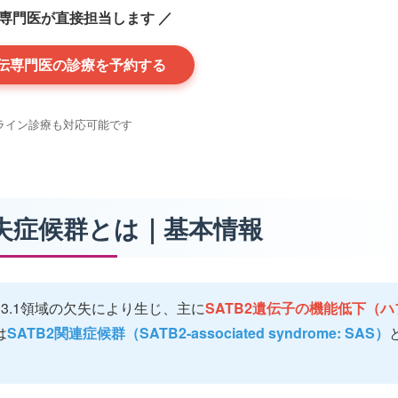
伝専門医が直接担当します ／
伝専門医の診療を予約する
ライン診療も対応可能です
.1欠失症候群とは｜基本情報
q33.1領域の欠失により生じ、主に
SATB2遺伝子の機能低下（ハ
は
SATB2関連症候群（SATB2-associated syndrome: SAS）