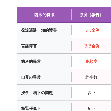
臨床的特徴
頻度（報告）
発達遅滞・知的障害
ほぼ全例
言語障害
ほぼ全例
歯科的異常
高頻度
口蓋の異常
約半数
摂食・嚥下の問題
多い
筋緊張低下
多い