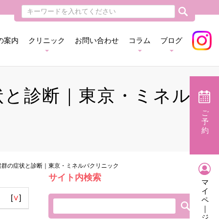
の案内
クリニック
お問い合わせ
コラム
ブログ
症状と診断｜東京・ミネル
ご
予
約
連症候群の症状と診断｜東京・ミネルバクリニック
サイト内検索
マ
イ
[
∨
]
ペ
｜
ジ