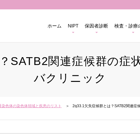
ホーム
NIPT
保因者診断
検査・診療
とは？SATB2関連症候群の
バクリニック
番染色体の染色体領域と疾患のリスト
2q33.1欠失症候群とは？SATB2関