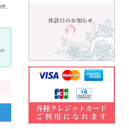
特性、
脳の