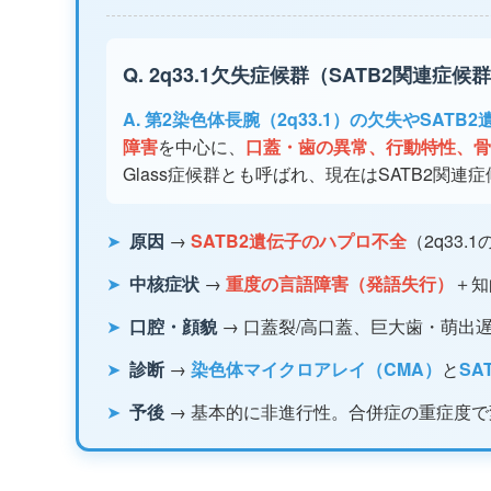
Q. 2q33.1欠失症候群（SATB2関連
A. 第2染色体長腕（2q33.1）の欠失やSAT
障害
を中心に、
口蓋・歯の異常、行動特性、骨
Glass症候群とも呼ばれ、現在はSATB2関
➤
原因
→
SATB2遺伝子のハプロ不全
（2q33
➤
中核症状
→
重度の言語障害（発語失行）
＋知
➤
口腔・顔貌
→ 口蓋裂/高口蓋、巨大歯・萌出
➤
診断
→
染色体マイクロアレイ（CMA）
と
SA
➤
予後
→ 基本的に非進行性。合併症の重症度で