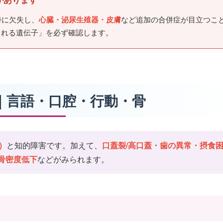
時に欠失し、
心臓・泌尿生殖器・皮膚
など追加の合併症が目立つこ
まれる遺伝子」を必ず確認します。
状｜言語・口腔・行動・骨
）
と知的障害です。加えて、
口蓋裂/高口蓋・歯の異常・摂食
骨密度低下
などがみられます。