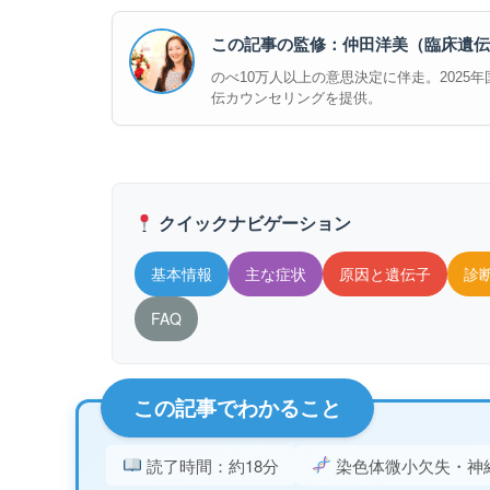
この記事の監修：仲田洋美（臨床遺伝
のべ10万人以上の意思決定に伴走。2025年国際
伝カウンセリングを提供。
クイックナビゲーション
基本情報
主な症状
原因と遺伝子
診
FAQ
この記事でわかること
読了時間：約18分
染色体微小欠失・神