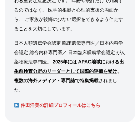
わる重要な意思決定です。 年齢や統計だけで判断す
るのではなく、 医学的根拠と心理的支援の両面か
ら、 ご家族が後悔の少ない選択をできるよう伴走す
ることを大切にしています。
日本人類遺伝学会認定 臨床遺伝専門医／日本内科学
会認定 総合内科専門医／ 日本臨床腫瘍学会認定 がん
薬物療法専門医。
2025年には APAC地域における出
生前検査分野のリーダーとして国際的評価を受け
、
複数の海外メディア・専門誌で特集掲載
されまし
た。
仲田洋美の詳細プロフィールはこちら