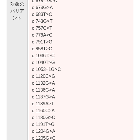
c.679-1G>A
対象の
c.679G>A
バリア
c.683T>C
ント
c.743G>T
c.757C>T
c.779A>C
c.791T>G
c.958T>C
c.1036T>C
c.1040T>G
c.1053+1G>C
c.1120C>G
c.1132G>A
c.1136G>A
c.1137G>A
c.1139A>T
c.1160C>A
c.1180G>C
c.1191T>G
c.1204G>A
c.1205G>C