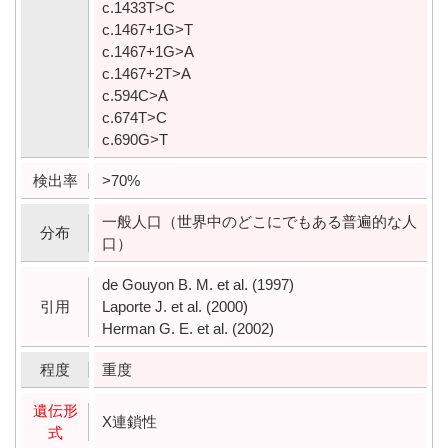
c.1433T>C
c.1467+1G>T
c.1467+1G>A
c.1467+2T>A
c.594C>A
c.674T>C
c.690G>T
検出率
>70%
一般人口（世界中のどこにでもある普遍的な人
分布
口）
de Gouyon B. M. et al. (1997)
引用
Laporte J. et al. (2000)
Herman G. E. et al. (2002)
程度
重度
遺伝形
X連鎖性
式