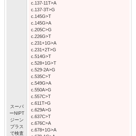
c.137-11T>A
c.137-3T>G
c.145G>T
c.145G>A
c.205C>G
c.226G>T
c.231+1G>A
c.231+2T>G
c.514G>T
c.528+1G>T
c.529-2A>G
c.535C>T
c.549G>A
c.550A>G
c.557C>T
c.611T>G
スーパ
c.629A>G
ーNIPT
c.637C>T
ジーン
c.676C>A
プラス
c.678+1G>A
で検査