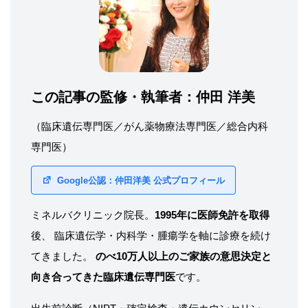
この記事の監修・執筆者：
仲田 洋美
（臨床遺伝専門医／がん薬物療法専門医／総合内科
専門医）
Google公認：仲田洋美 公式プロフィール
ミネルバクリニック院長。
1995年に医師免許を取得
後、 臨床遺伝学・内科学・腫瘍学を軸に診療を続け
てきました。
のべ10万人以上のご家族の意思決定と
向き合ってきた臨床遺伝専門医
です。