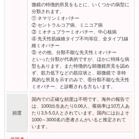
微鏡の特徴的所見をもとに、いくつかの病型に
分類されます。
① ネマリンミオパチー
② セントラルコア病、ミニコア病
③ ミオチュブラーミオパチー、中心核病
④ 先天性筋線維タイプ不均等症、全タイプ1線
維ミオパチー
⑤ その他、分類不能な先天性ミオパチー
といった分類が代表的ですが、ほかに特殊な病
型もあります。また特徴的な顕微鏡所見を認め
ず、筋力低下などの筋症状と、顕微鏡で 非特
異的な所見を示すのみで、⑥分類不能な先天性
ミオパチー、と診断される方もいます。
国内での正確な頻度は不明です。海外の報告で
は、1000出生あたり0.06人、罹病率は10万人あ
頻度
たり3.5-5.0人とされています。国内にはおよそ
1000～3000名の患者さんがいると推定されて
います。