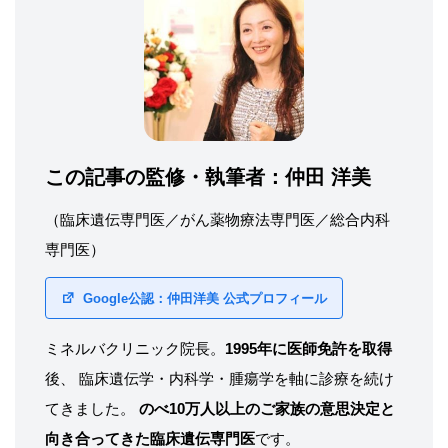
この記事の監修・執筆者：
仲田 洋美
（臨床遺伝専門医／がん薬物療法専門医／総合内科
専門医）
Google公認：仲田洋美 公式プロフィール
ミネルバクリニック院長。
1995年に医師免許を取得
後、 臨床遺伝学・内科学・腫瘍学を軸に診療を続け
てきました。
のべ10万人以上のご家族の意思決定と
向き合ってきた臨床遺伝専門医
です。