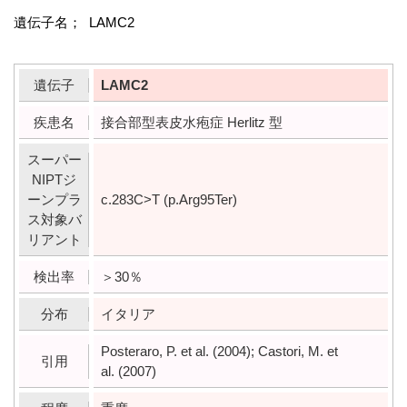
遺伝子名； LAMC2
遺伝子
LAMC2
疾患名
接合部型表皮水疱症 Herlitz 型
スーパー
NIPTジ
ーンプラ
c.283C>T (p.Arg95Ter)
ス対象バ
リアント
検出率
＞30％
分布
イタリア
Posteraro, P. et al. (2004); Castori, M. et
引用
al. (2007)