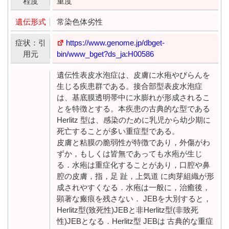
程度
重度
遺伝形式
常染色体劣性
症状：引
https://www.genome.jp/dbget-
用元
bin/www_bget?ds_ja:H00586
遺伝性表皮水泡症は、皮膚に水疱やびらんを
生じる疾患群である。接合部型表皮水泡症
は、基底膜透明帯中に水膨れが形成されるこ
とを特徴とする。本疾患の古典的な型である
Herlitz 型は、感染のために乳児から幼少期に
死亡することが多い重症型である。
皮膚と粘膜の脆弱性が特徴であり，外傷がわ
ずか，もしくは皆無であっても水疱が生じ
る．水疱は重症化することがあり，口腔や鼻
腔の皮膚，指，足 趾，上気道 に肉芽組織が形
成されやすくなる．水疱は一般に，治癒後，
顕著な瘢痕を残さない． JEBを大別すると，
Herlitz型(致死性)JEBと非Herlitz型(非致死
性)JEBとなる．Herlitz型 JEBは 古典的な重症