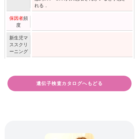
れる．
保因者
頻
度
新生児マ
ススクリ
ーニング
遺伝子検査カタログへもどる