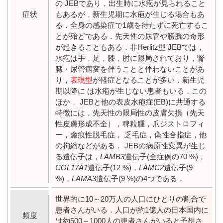
の JEBであり，出生時に水疱が見られること
症状
もあるが，新生児期に水疱が生じる場合もあ
る．全身の感染症で1歳を待たずに死亡するこ
とが殆どである．先天性の尿管や膀胱の奇形
が起きることもある．非Herlitz型 JEBでは，
水疱は手，足，膝，肘に限局されており，腎
臓・尿管病変を伴うことと伴わないことがあ
り，
表現型
が軽症となることが多い．新生児
期以降に は水疱が生じない患者もいる．この
ほか， JEBと他の表皮水疱症(EB)に共通する
特徴には，先天性の限局性の皮膚欠損（先天
性皮膚形成不全），稗粒腫，爪ジストロフィ
ー，瘢痕性脱毛症， 乏毛症，偽性合指症，他
の拘縮などがある． JEBの病原性変異が生じ
る遺伝子は，
LAMB3
遺伝子(全症例の70 %)，
COL17A1
遺伝子(12 %)，
LAMC2
遺伝子(9
%)，
LAMA3
遺伝子(9 %)の4つである．
世界的に10～20万人の人口にひとりの割合で
患者さんがいる．人口が約1億人の日本国内に
頻度
は約500～1000人の患者さんがいると予想さ