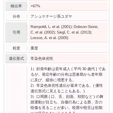
検出率
>67%
分布
アシュケナージ系ユダヤ
Rampoldi, L. et al. (2001); Dobson-Stone,
引用
C. et al. (2002); Siegl, C. et al. (2013);
Lossos, A. et al. (2005)
程度
重度
遺伝形式
常染色体劣性
1）好発年齢は若年成人 ( 平均 30 歳代 ) であ
るが、発症年齢の分布は思春期から老年期
に及び、緩徐に増悪する。
2）常染色体劣性遺伝が基本である。( 優性
遺伝形式に見えることもある。)
3）口周囲 ( 口、舌、顔面、頬部など ) の舞
踏運動が目立ち、自傷行為による唇、舌の
咬傷を見ることが多い。咬唇や咬舌は初期