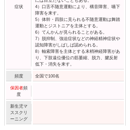
には目立たないこともある。
症状
4）口舌不随意運動により、構音障害、嚥下
障害を来す。
5）体幹・四肢に見られる不随意運動は舞踏
運動とジストニアを主体とする。
6）てんかんが見られることがある。
7）脱抑制、強迫症状などの神経精神症状や
認知障害がしばしば認められる。
8）軸索障害を主体とする末梢神経障害があ
り、下肢遠位優位の筋萎縮、脱力、腱反射
低下・消失を来す。
頻度
全国で100名
保因者
頻
度
新生児マ
ススクリ
ーニング