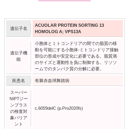
ACUOLAR PROTEIN SORTING 13
遺伝子名
HOMOLOG A; VPS13A
小胞体とミトコンドリアの間での脂質の移
動を可能にする小胞体-ミトコンドリア接触
遺伝子機
部位の形成や安定化に必要である。脂質滴
能
のサイズと運動性を負に制御する。リソソ
ームでのタンパク質の分解に必要。
疾患名
有棘赤血球舞踏病
スーパー
NIPTジー
ンプラス
c.6059delC (p.Pro2020fs)
の検査対
象バリア
ント