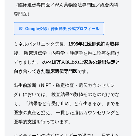
（臨床遺伝専門医／がん薬物療法専門医／総合内科
専門医）
Google公認：仲田洋美 公式プロフィール
ミネルバクリニック院長。
1995年に医師免許を取得
後、 臨床遺伝学・内科学・腫瘍学を軸に診療を続け
てきました。
のべ10万人以上のご家族の意思決定と
向き合ってきた臨床遺伝専門医
です。
出生前診断（NIPT・確定検査・遺伝カウンセリン
グ）においては、 検査結果の数値そのものだけでな
く、 「結果をどう受け止め、どう生きるか」までを
医療の責任と捉え、 一貫した遺伝カウンセリングと
医学的支援を行っています。
ハイティーンの時期にベルギーで過ごし、 日本人と