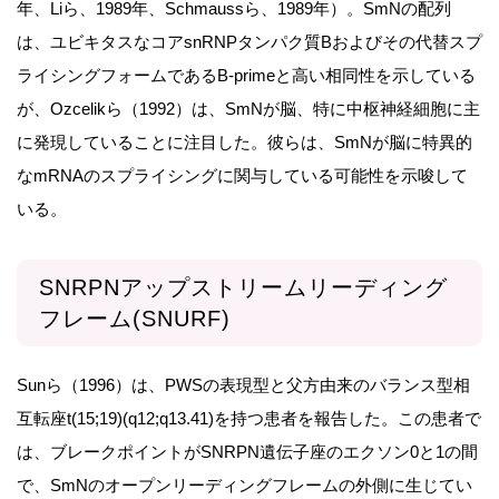
年、Liら、1989年、Schmaussら、1989年）。SmNの配列
は、ユビキタスなコアsnRNPタンパク質Bおよびその代替スプ
ライシングフォームであるB-primeと高い相同性を示している
が、Ozcelikら（1992）は、SmNが脳、特に中枢神経細胞に主
に発現していることに注目した。彼らは、SmNが脳に特異的
なmRNAのスプライシングに関与している可能性を示唆して
いる。
SNRPNアップストリームリーディング
フレーム(SNURF)
Sunら（1996）は、PWSの表現型と父方由来のバランス型相
互転座t(15;19)(q12;q13.41)を持つ患者を報告した。この患者で
は、ブレークポイントがSNRPN遺伝子座のエクソン0と1の間
で、SmNのオープンリーディングフレームの外側に生じてい