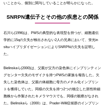
いことから、個別に関与していることが明らかになった。
SNRPN遺伝子とその他の疾患との関係
石川ら(1996)は、PWSの典型的な表現型を持つが、細胞遺伝
学的に15qの欠失が検出されない2人の兄弟において、蛍光in
situハイブリダイゼーションによりSNRPNの欠失を証明し
た。
Bielinskaら(2000)は、父親が父方の染色体にインプリンティン
グセンター欠失のモザイクを持つPWSの家族を報告した。欠
失した染色体は、父親の体細胞に母方のメチル化インプリン
トを獲得していた。同様の欠失を持つ2つの独立した胚性幹細
胞株から作製されたキメラマウスでも、同様の観察がなされ
た。Bielinskaら（2000）は、Prader-Willi症候群のインプリン