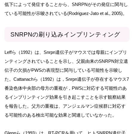
低下によって発症することから、SNRPNがその発症に関与し
ている可能性が示唆されている(Rodriguez-Jato et al., 2005)。
SNRPNの刷り込みインプリンティング
Leffら（1992）は、Snrpn遺伝子がマウスでは母親にインプリ
ンティングされていることを示し、父親由来のSNRPN対立遺
伝子の欠損がPWSの表現型に関与している可能性を示唆し
た。Cattanachら（1992）は，Snrpn遺伝子が存在するマウス7
番染色体中央部の母方の重複が，PWSに対応する可能性のあ
るインプリンティング効果を引き起こすことを示す観察結果
を報告した。父方の重複は、アンジェルマン症候群に対応す
る可能性のある検出可能な効果と関連していなかった。
Glennら（1993）は、RT-PCRを用いて、ヒトSNRPN遺伝子