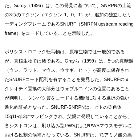
た。Sunら（1996）は、この発見に基づいて、SNRPNの上流
の3つのエクソン（エクソン-1、0、1）が、追加の独立したリ
ーディングフレームであるSNURF（SNRPN upstream reading
frame）をコードしていることを示唆した。
ポリシストロニック転写物は、原核生物では一般的である
が、真核生物では稀である。Grayら（1999）は、5つの真獣類
（ウシ、ラット、マウス、ウサギ、ヒト）が高度に保存され
たSNURFコード配列を有することを発見した。SNURFのヌ
クレオチド置換の大部分はウォブルコドンの位置にあること
が判明し、タンパク質をコードする機能に対する選択の強い
進化的証拠となった。SNURF-SNRPNは、ヒトの染色体
15q11-q13にマッピングされ、父親に発現していることから、
各シストロンは、刷り込み型PWSおよびPWSマウスモデルに
おける役割の候補となっている。SNURFは、71アミノ酸の高