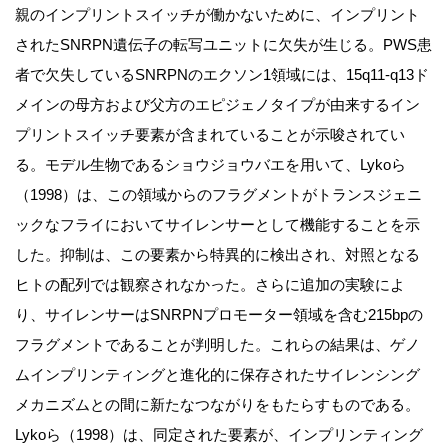
親のインプリントスイッチが働かないために、インプリント
されたSNRPN遺伝子の転写ユニットに欠失が生じる。PWS患
者で欠失しているSNRPNのエクソン1領域には、15q11-q13ド
メインの母方および父方のエピジェノタイプが由来するイン
プリントスイッチ要素が含まれていることが示唆されてい
る。モデル生物であるショウジョウバエを用いて、Lykoら
（1998）は、この領域からのフラグメントがトランスジェニ
ックなフライにおいてサイレンサーとして機能することを示
した。抑制は、この要素から特異的に検出され、対照となる
ヒトの配列では観察されなかった。さらに追加の実験によ
り、サイレンサーはSNRPNプロモーター領域を含む215bpの
フラグメントであることが判明した。これらの結果は、ゲノ
ムインプリンティングと進化的に保存されたサイレンシング
メカニズムとの間に新たなつながりをもたらすものである。
Lykoら（1998）は、同定された要素が、インプリンティング