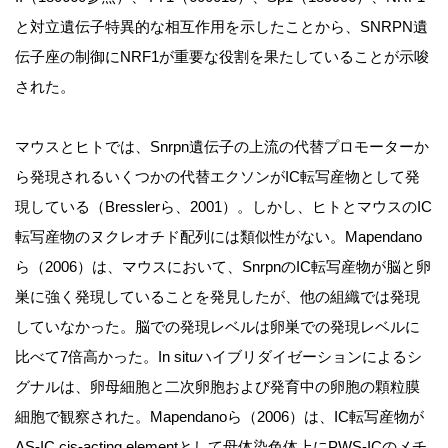
と対立遺伝子特異的な相互作用を示したことから、SNRPN遺
伝子座の制御にNRF1が重要な役割を果たしていることが示唆
された。
マウスとヒトでは、Snrpn遺伝子の上流の代替プロモーターか
ら発現されるいくつかの代替エクソンがIC転写産物として発
現している（Bresslerら、2001）。しかし、ヒトとマウスのIC
転写産物のヌクレオチド配列には類似性がない。Mapendano
ら（2006）は、マウスにおいて、SnrpnのIC転写産物が脳と卵
巣に強く発現していることを発見したが、他の組織では発現
していなかった。脳での発現レベルは卵巣での発現レベルに
比べて7倍高かった。In situハイブリダイゼーションによるシ
グナルは、卵母細胞と二次卵胞および発育中の卵胞の顆粒膜
細胞で観察された。Mapendanoら（2006）は、IC転写産物が
AS-IC cis-acting elementとして母体染色体上にPWS-ICのメチ