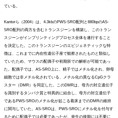
ている。
Kantorら（2004）は、4.3kbのPWS-SRO配列と880bpのAS-
SRO配列の両方を含むトランスジーンを構築し、このトラン
スジーンがインプリンティングプロセス全体を遂行すること
を決定した。このトランスジーンのエピジェネティックな特
徴は、これまでに内在性遺伝子座で観察されたものと類似し
ていたため、マウスの配偶子や初期胚での解析が可能であっ
た。配偶子では、AS-SRO上に、精子ではメチル化され、卵母
細胞では非メチル化されている、メチル化の異なるCpGクラ
スター（DMR）を同定した。このDMRは、母方の対立遺伝子
を識別するタンパク質と特異的に結合し、母方の対立遺伝子
であるPWS-SROのメチル化が起こる着床までのDMRの維持
に関与していた。AS-SROは、PWS-SROにメチル化を付与す
るために配偶子では必要であったが、発生の後期には不要に