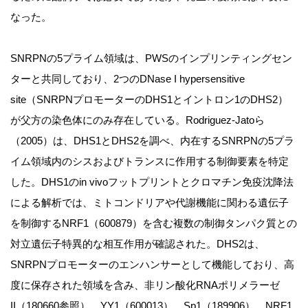
なった。
SNRPNの5プライム領域は、PWSのインプリンティングセン
ターと共同しており、2つのDNase I hypersensitive
site（SNRPNプロモーターのDHS1とイントロン1のDHS2）
が父方の染色体にのみ存在している。Rodriguez-Jatoら
（2005）は、DHS1とDHS2を調べ、内在するSNRPNの5プラ
イム領域内のシスおよびトランスに作用する制御要素を特定
した。DHS1のin vivoフットプリントとクロマチン免疫沈降法
による解析では、ミトコンドリアや代謝機能に関わる遺伝子
を制御するNRF1（600879）を含む複数の制御タンパク質との
対立遺伝子特異的な相互作用が確認された。DHS2は、
SNRPNプロモーターのエンハンサーとして機能しており、高
度に保存された領域を含み、非リン酸化RNAポリメラーゼ
II（180660参照）、YY1（600013）、Sp1（189906）、NRF1