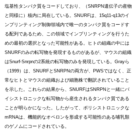
塩基性タンパク質をコードしており、（SNRPN遺伝子の産物
と同様に）核内に局在している。SNURFは、15q11-q13のイ
ンプリンティング制御領域内で唯一のタンパク質をコードす
る配列であるため、この領域でインプリンティングを行うた
めの最初の選択となった可能性がある。ヒトの組織の中には
SNURFのみの転写物を発現するものがあるが、マウスの組織
はSnurf-Snrpnの2系統の転写物のみを発現している。Grayら
（1999）は、SNURFとSNRPNの両方が、PWSではなく、正
常なヒトとマウスの組織および細胞株で翻訳されていること
を示した。これらの結果から、SNURFはSNRPNと一緒にバ
イシストロニックな転写物から産生されるタンパク質である
ことが明らかになった。したがって、ポリシストロニックな
mRNAは、機能的なオペロンを形成する可能性のある哺乳類
のゲノムにコードされている。