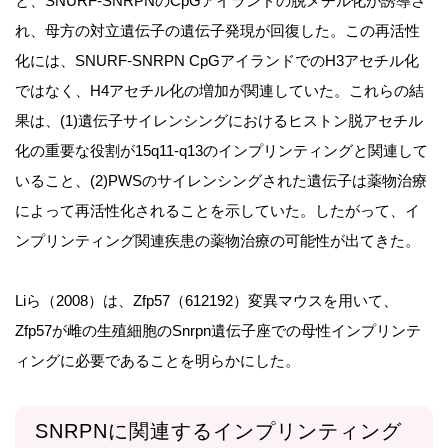
と、SNURF-SNRPNのCpGアイランドの脱メチル化が誘導さ
れ、母方の対立遺伝子の遺伝子発現が回復した。この再活性
化には、SNURF-SNRPN CpGアイランドでのH3アセチル化
ではなく、H4アセチル化の増加が関連していた。これらの結
果は、(1)遺伝子サイレンシングにおけるヒストン脱アセチル
化の重要な役割が15q11-q13のインプリンティングと関連して
いること、(2)PWSのサイレンシングされた遺伝子は薬物治療
によって再活性化されることを示していた。したがって、イ
ンプリンティング関連疾患の薬物治療の可能性が出てきた。
Liら（2008）は、Zfp57（612192）変異マウスを用いて、
Zfp57が雌の生殖細胞のSnrpn遺伝子座での母性インプリンテ
ィングに必要であることを明らかにした。
SNRPNに関連するインプリンティング