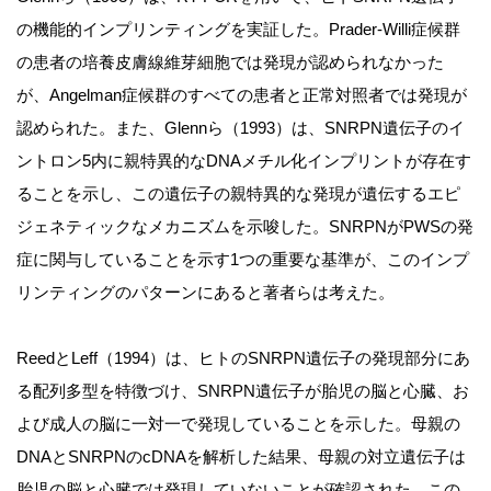
の機能的インプリンティングを実証した。Prader-Willi症候群
の患者の培養皮膚線維芽細胞では発現が認められなかった
が、Angelman症候群のすべての患者と正常対照者では発現が
認められた。また、Glennら（1993）は、SNRPN遺伝子のイ
ントロン5内に親特異的なDNAメチル化インプリントが存在す
ることを示し、この遺伝子の親特異的な発現が遺伝するエピ
ジェネティックなメカニズムを示唆した。SNRPNがPWSの発
症に関与していることを示す1つの重要な基準が、このインプ
リンティングのパターンにあると著者らは考えた。
ReedとLeff（1994）は、ヒトのSNRPN遺伝子の発現部分にあ
る配列多型を特徴づけ、SNRPN遺伝子が胎児の脳と心臓、お
よび成人の脳に一対一で発現していることを示した。母親の
DNAとSNRPNのcDNAを解析した結果、母親の対立遺伝子は
胎児の脳と心臓では発現していないことが確認された。この