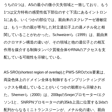
うちの1つは、ASの最小の微小欠失領域と一致しており、もう
1つは父方特有の感受性低下部位のすぐ下流にあるイントロン
1にある。いくつかの部位では、親由来のヌクレアーゼ過敏症
は、もう一方の親が寄与した対立遺伝子上の過メチル化と相
関していることがわかった。Schweizerら（1999）は、親由来
のクロマチン構造の違いが、その領域と他の遺伝子との相互
作用を媒介する制御タンパク質複合体やRNAのアクセスを支
配している可能性を示唆している。
AS-SRO(shortest region of overlap)とPWS-SROのcis要素は、
両染色体上のドメイン全体を制御するインプリンティングボ
ックスを構成していることがいくつかの観察から示唆され
た。Shemerら（2000）は、200bpのSnrpnプロモーター/エク
ソン1と、SNRPNプロモーターの約35kb上流に位置する1kbの
配列からなるミニトランスジーンが、メチル化の違い、親由