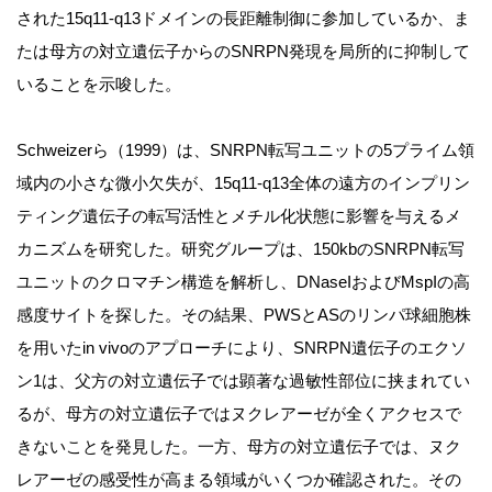
された15q11-q13ドメインの長距離制御に参加しているか、ま
たは母方の対立遺伝子からのSNRPN発現を局所的に抑制して
いることを示唆した。
Schweizerら（1999）は、SNRPN転写ユニットの5プライム領
域内の小さな微小欠失が、15q11-q13全体の遠方のインプリン
ティング遺伝子の転写活性とメチル化状態に影響を与えるメ
カニズムを研究した。研究グループは、150kbのSNRPN転写
ユニットのクロマチン構造を解析し、DNaseIおよびMspIの高
感度サイトを探した。その結果、PWSとASのリンパ球細胞株
を用いたin vivoのアプローチにより、SNRPN遺伝子のエクソ
ン1は、父方の対立遺伝子では顕著な過敏性部位に挟まれてい
るが、母方の対立遺伝子ではヌクレアーゼが全くアクセスで
きないことを発見した。一方、母方の対立遺伝子では、ヌク
レアーゼの感受性が高まる領域がいくつか確認された。その