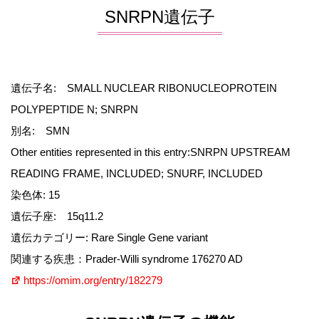
SNRPN遺伝子
遺伝子名: SMALL NUCLEAR RIBONUCLEOPROTEIN
POLYPEPTIDE N; SNRPN
別名: SMN
Other entities represented in this entry:SNRPN UPSTREAM
READING FRAME, INCLUDED; SNURF, INCLUDED
染色体: 15
遺伝子座: 15q11.2
遺伝カテゴリー: Rare Single Gene variant
関連する疾患：Prader-Willi syndrome 176270 AD
https://omim.org/entry/182279