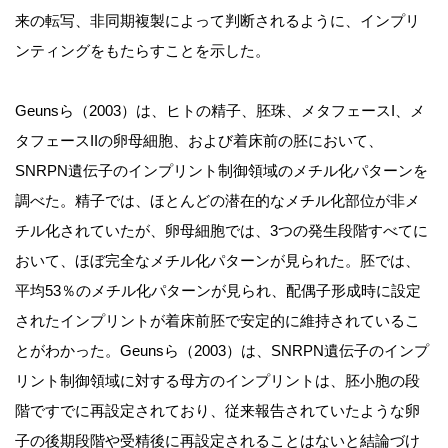
来の転写、非同期複製によって判断されるように、インプリ
ンティングをもたらすことを示した。
Geunsら（2003）は、ヒトの精子、胚珠、メタフェースI、メ
タフェースIIの卵母細胞、および着床前の胚において、
SNRPN遺伝子のインプリント制御領域のメチル化パターンを
調べた。精子では、ほとんどの潜在的なメチル化部位が非メ
チル化されていたが、卵母細胞では、3つの発生段階すべてに
おいて、ほぼ完全なメチル化パターンが見られた。胚では、
平均53％のメチル化パターンが見られ、配偶子形成時に設定
されたインプリントが着床前胚で安定的に維持されているこ
とがわかった。Geunsら（2003）は、SNRPN遺伝子のインプ
リント制御領域に対する母方のインプリントは、胚小胞の段
階ですでに再設定されており、従来報告されていたような卵
子の後期段階や受精後に再設定されることはないと結論づけ