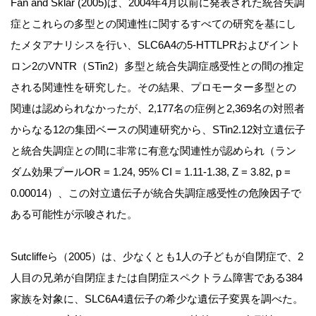
Fan and Sklar (2005)は、2004年4月以前に発表された統合失調
症とこれらの多型との関連性に関するすべての研究を基にし
たメタアナリシスを行い、SLC6A4の5-HTTLPRおよびイント
ロン2のVNTR（STin2）多型と統合失調症感受性との間の推定
される関連性を研究した。その結果、プロモーター多型との
関連は認められなかったが、2,177名の症例と2,369名の対照者
からなる12の集団ベースの関連研究から、STin2.12対立遺伝子
と統合失調症との間に非常に有意な関連性が認められ（ラン
ダム効果プールOR = 1.24, 95% CI = 1.11-1.38, Z = 3.82, p =
0.00014）、この対立遺伝子が統合失調症感受性の危険因子で
ある可能性が示唆された。
Sutcliffeら（2005）は、少なくとも1人の子どもが自閉症で、2
人目の兄弟が自閉症または自閉症スペクトラム障害である384
家族を対象に、SLC6A4遺伝子の希少な遺伝子変異を調べた。