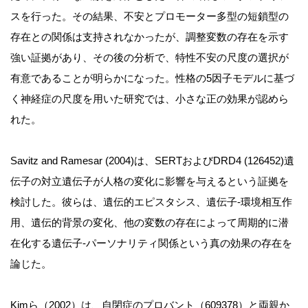
スを行った。その結果、不安とプロモーター多型の短鎖型の
存在との関係は支持されなかったが、調整変数の存在を示す
強い証拠があり、その後の分析で、特性不安の尺度の選択が
有意であることが明らかになった。性格の5因子モデルに基づ
く神経症の尺度を用いた研究では、小さな正の効果が認めら
れた。
Savitz and Ramesar (2004)は、SERTおよびDRD4 (126452)遺
伝子の対立遺伝子が人格の変化に影響を与えるという証拠を
検討した。彼らは、遺伝的エピスタシス、遺伝子-環境相互作
用、遺伝的背景の変化、他の変数の存在によって周期的に潜
在化する遺伝子-パーソナリティ関係という真の効果の存在を
論じた。
Kimら（2002）は、自閉症のプロバント（609378）と両親か