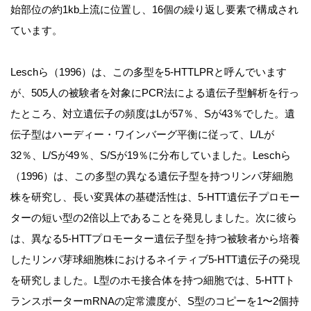
始部位の約1kb上流に位置し、16個の繰り返し要素で構成され
ています。
Leschら（1996）は、この多型を5-HTTLPRと呼んでいます
が、505人の被験者を対象にPCR法による遺伝子型解析を行っ
たところ、対立遺伝子の頻度はLが57％、Sが43％でした。遺
伝子型はハーディー・ワインバーグ平衡に従って、L/Lが
32％、L/Sが49％、S/Sが19％に分布していました。Leschら
（1996）は、この多型の異なる遺伝子型を持つリンパ芽細胞
株を研究し、長い変異体の基礎活性は、5-HTT遺伝子プロモー
ターの短い型の2倍以上であることを発見しました。次に彼ら
は、異なる5-HTTプロモーター遺伝子型を持つ被験者から培養
したリンパ芽球細胞株におけるネイティブ5-HTT遺伝子の発現
を研究しました。L型のホモ接合体を持つ細胞では、5-HTTト
ランスポーターmRNAの定常濃度が、S型のコピーを1〜2個持