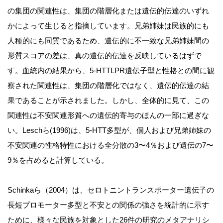
の集団の関連性は、集団の階層化または遺伝的伝達のいずれ
かによって生じると指摘しています。兄弟姉妹は民族的にも
人種的にも同質であるため、遺伝的に不一致な兄弟姉妹間の
形質スコアの差は、真の遺伝的伝達を反映しているはずで
す。血統内の結果から、5-HTTLPR遺伝子型と性格との間に観
察された関連性は、集団の階層化ではなく、遺伝的伝達の結
果であることが示されました。しかし、全体的に見て、この
関連性は不安関連形質への遺伝的寄与のほんの一部に過ぎな
い。Leschら(1996)は、5-HTT多型が、個人および兄弟姉妹の
不安関連の性格特性における全分散の3〜4％および遺伝の7〜
9％を占めると計算している。
Schinkaら（2004）は、セロトニントランスポーター遺伝子の
長短プロモーター多型と不安との関係の強さを統計的に示す
ために、様々な民族を対象とした26件の研究のメタアナリシ