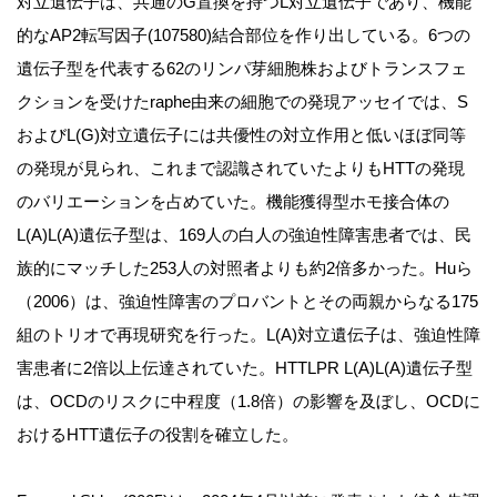
対立遺伝子は、共通のG置換を持つL対立遺伝子であり、機能
的なAP2転写因子(107580)結合部位を作り出している。6つの
遺伝子型を代表する62のリンパ芽細胞株およびトランスフェ
クションを受けたraphe由来の細胞での発現アッセイでは、S
およびL(G)対立遺伝子には共優性の対立作用と低いほぼ同等
の発現が見られ、これまで認識されていたよりもHTTの発現
のバリエーションを占めていた。機能獲得型ホモ接合体の
L(A)L(A)遺伝子型は、169人の白人の強迫性障害患者では、民
族的にマッチした253人の対照者よりも約2倍多かった。Huら
（2006）は、強迫性障害のプロバントとその両親からなる175
組のトリオで再現研究を行った。L(A)対立遺伝子は、強迫性障
害患者に2倍以上伝達されていた。HTTLPR L(A)L(A)遺伝子型
は、OCDのリスクに中程度（1.8倍）の影響を及ぼし、OCDに
おけるHTT遺伝子の役割を確立した。