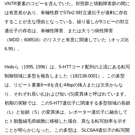
VNTR要素のコピーを含んでいた。対照群と情動障害群の間に
は有意差があり、単極性群でSTin2.9対立遺伝子が過剰に存在
することが主な理由となっている。繰り返しが9コピーの対立
遺伝子の存在は、単極性障害、または大うつ病性障害
（MDD；608516）のリスクと有意に関連していた（オッズ比
6.95）。
Heilsら（1995, 1996）は、5-HTTコード配列の上流にある転写
制御領域に多型を報告しました（182138.0001）。この多型
は、リピート要素6〜8を含む44bpの挿入または欠失からな
り、それぞれ長い(L)および短い(S)変異体と呼ばれています。
初期の実験では、この5-HTT遺伝子に関連する多型領域の長鎖
（L）と短鎖（S）の変異体は、レポーター遺伝子に融合して
ヒト胎盤絨毛癌細胞に移植した場合、異なる転写効率を示す
ことが明らかになった。この多型は、SLC6A4遺伝子の転写開