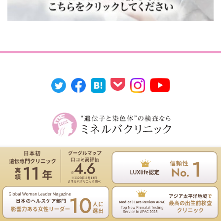
〒 107-0061
東京都港区北青山2-7-25
神宮外苑ビル1号館2階
遺伝専門医のNIPT遺伝カウンセリングは無料
お電話
ご予約