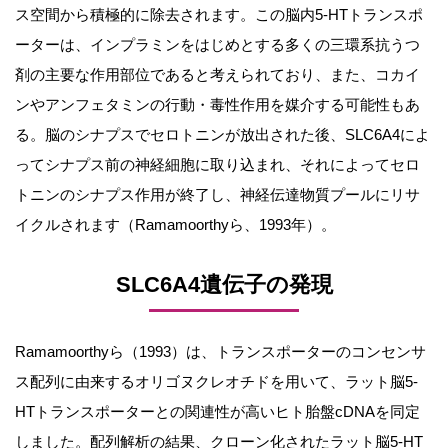
ス空間から積極的に除去されます。この脳内5-HTトランスポ
ーターは、インプラミンをはじめとする多くの三環系抗うつ
剤の主要な作用部位であると考えられており、また、コカイ
ンやアンフェタミンの行動・毒性作用を媒介する可能性もあ
る。脳のシナプスでセロトニンが放出された後、SLC6A4によ
ってシナプス前の神経細胞に取り込まれ、それによってセロ
トニンのシナプス作用が終了し、神経伝達物質プールにリサ
イクルされます（Ramamoorthyら、1993年）。
SLC6A4遺伝子の発現
Ramamoorthyら（1993）は、トランスポーターのコンセンサ
ス配列に由来するオリゴヌクレオチドを用いて、ラット脳5-
HTトランスポーターとの関連性が高いヒト胎盤cDNAを同定
しました。配列解析の結果、クローン化されたラット脳5-HT