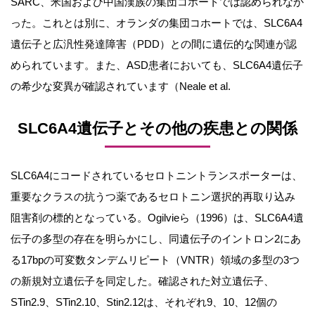
SARC、米国および中国漢族の集団コホートでは認められなか
った。これとは別に、オランダの集団コホートでは、SLC6A4
遺伝子と広汎性発達障害（PDD）との間に遺伝的な関連が認
められています。また、ASD患者においても、SLC6A4遺伝子
の希少な変異が確認されています（Neale et al.
SLC6A4遺伝子とその他の疾患との関係
SLC6A4にコードされているセロトニントランスポーターは、
重要なクラスの抗うつ薬であるセロトニン選択的再取り込み
阻害剤の標的となっている。Ogilvieら（1996）は、SLC6A4遺
伝子の多型の存在を明らかにし、同遺伝子のイントロン2にあ
る17bpの可変数タンデムリピート（VNTR）領域の多型の3つ
の新規対立遺伝子を同定した。確認された対立遺伝子、
STin2.9、STin2.10、Stin2.12は、それぞれ9、10、12個の