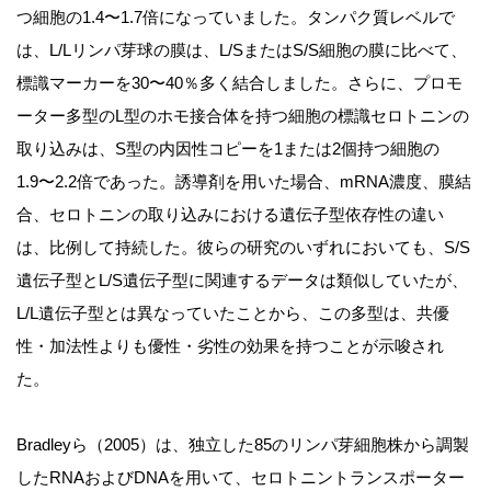
つ細胞の1.4〜1.7倍になっていました。タンパク質レベルで
は、L/Lリンパ芽球の膜は、L/SまたはS/S細胞の膜に比べて、
標識マーカーを30〜40％多く結合しました。さらに、プロモ
ーター多型のL型のホモ接合体を持つ細胞の標識セロトニンの
取り込みは、S型の内因性コピーを1または2個持つ細胞の
1.9〜2.2倍であった。誘導剤を用いた場合、mRNA濃度、膜結
合、セロトニンの取り込みにおける遺伝子型依存性の違い
は、比例して持続した。彼らの研究のいずれにおいても、S/S
遺伝子型とL/S遺伝子型に関連するデータは類似していたが、
L/L遺伝子型とは異なっていたことから、この多型は、共優
性・加法性よりも優性・劣性の効果を持つことが示唆され
た。
Bradleyら（2005）は、独立した85のリンパ芽細胞株から調製
したRNAおよびDNAを用いて、セロトニントランスポーター