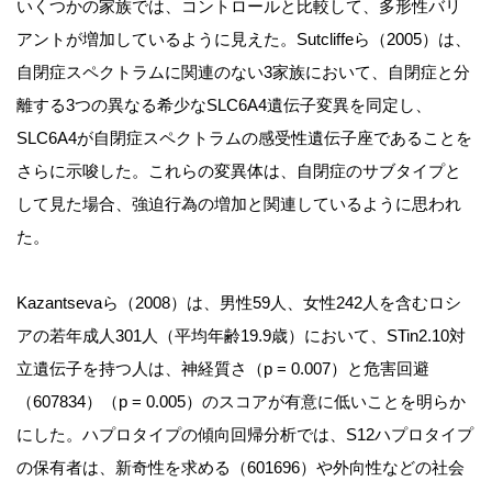
いくつかの家族では、コントロールと比較して、多形性バリ
アントが増加しているように見えた。Sutcliffeら（2005）は、
自閉症スペクトラムに関連のない3家族において、自閉症と分
離する3つの異なる希少なSLC6A4遺伝子変異を同定し、
SLC6A4が自閉症スペクトラムの感受性遺伝子座であることを
さらに示唆した。これらの変異体は、自閉症のサブタイプと
して見た場合、強迫行為の増加と関連しているように思われ
た。
Kazantsevaら（2008）は、男性59人、女性242人を含むロシ
アの若年成人301人（平均年齢19.9歳）において、STin2.10対
立遺伝子を持つ人は、神経質さ（p = 0.007）と危害回避
（607834）（p = 0.005）のスコアが有意に低いことを明らか
にした。ハプロタイプの傾向回帰分析では、S12ハプロタイプ
の保有者は、新奇性を求める（601696）や外向性などの社会