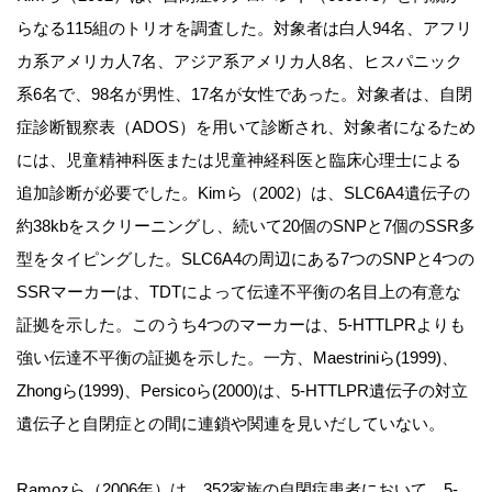
らなる115組のトリオを調査した。対象者は白人94名、アフリ
カ系アメリカ人7名、アジア系アメリカ人8名、ヒスパニック
系6名で、98名が男性、17名が女性であった。対象者は、自閉
症診断観察表（ADOS）を用いて診断され、対象者になるため
には、児童精神科医または児童神経科医と臨床心理士による
追加診断が必要でした。Kimら（2002）は、SLC6A4遺伝子の
約38kbをスクリーニングし、続いて20個のSNPと7個のSSR多
型をタイピングした。SLC6A4の周辺にある7つのSNPと4つの
SSRマーカーは、TDTによって伝達不平衡の名目上の有意な
証拠を示した。このうち4つのマーカーは、5-HTTLPRよりも
強い伝達不平衡の証拠を示した。一方、Maestriniら(1999)、
Zhongら(1999)、Persicoら(2000)は、5-HTTLPR遺伝子の対立
遺伝子と自閉症との間に連鎖や関連を見いだしていない。
Ramozら（2006年）は、352家族の自閉症患者において、5-