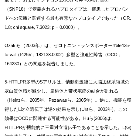
（SNP18）で定義されるハプロタイプは、罹患したプロバン
ドへの伝播と関連する最も有意なハプロタイプであった（OR,
1.8; chi square, 7.3023; p = 0.0069）。
Ozakiら（2003年）は、セロトニントランスポーターのile425-
to-val（I425V；182138.0002）多型と強迫性障害（OCD；
164230）との関連を報告しました。
5-HTTLPR多型のSアリルは、情動刺激後に大脳辺縁系領域の
灰白質体積が減少し、扁桃体と帯状疱疹の結合が乱れる
（Heinzら、2005年、Pezawasら、2005年）。逆に、機能を獲
得したL対立遺伝子は逆の効果を示し(Ursら、2003年)、この
効果はOCDに関連する可能性がある。Huら(2006)は、
HTTLPRが機能的に三重対立遺伝子であることを示した。L(G)