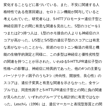
変化することなどに基づいている。また、不安に関連する人
格特性である危害回避は、セロトニン機能が関与していると
考えられていた。研究者らは、5-HTTプロモーター遺伝子型と
神経症因子との間に有意な関連を見出した。S型のコピーを1
つまたは2つ持つ人は、L型のホモ接合の人よりも神経症のス
コアが高かった。L/S型とS/S型の遺伝子型のスコアには有意
な差がなかったことから、前述のセロトニン輸送の発現と機
能の生物学的測定と同様に、この多型は神経症と優性劣性型
の関連を持つことが示された。いわゆる5-HTTLPR遺伝子型の
性格への影響は、神経症に特異的であった。他の4つの主要な
パーソナリティ因子のうち3つ（外向性、開放性、良心性）の
スコアは、遺伝子変異と有意な関連を示さなかった。全サン
プルでは、同意性因子と5-HTTLPR遺伝子型との間に負の関連
が見られたが、いずれのグループでも統計的に有意ではなか
った。Leschら（1996）は、遺伝マーカーと表現型形質との間