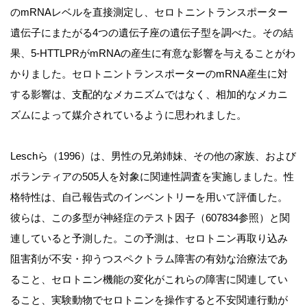
のmRNAレベルを直接測定し、セロトニントランスポーター
遺伝子にまたがる4つの遺伝子座の遺伝子型を調べた。その結
果、5-HTTLPRがmRNAの産生に有意な影響を与えることがわ
かりました。セロトニントランスポーターのmRNA産生に対
する影響は、支配的なメカニズムではなく、相加的なメカニ
ズムによって媒介されているように思われました。
Leschら（1996）は、男性の兄弟姉妹、その他の家族、および
ボランティアの505人を対象に関連性調査を実施しました。性
格特性は、自己報告式のインベントリーを用いて評価した。
彼らは、この多型が神経症のテスト因子（607834参照）と関
連していると予測した。この予測は、セロトニン再取り込み
阻害剤が不安・抑うつスペクトラム障害の有効な治療法であ
ること、セロトニン機能の変化がこれらの障害に関連してい
ること、実験動物でセロトニンを操作すると不安関連行動が