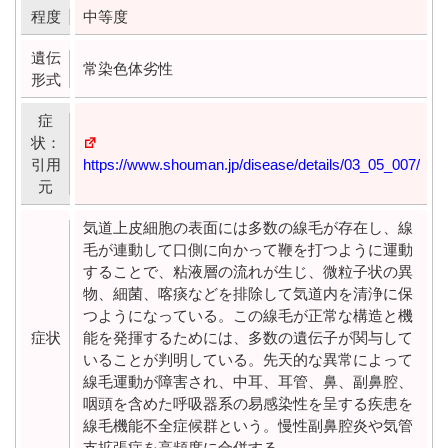
程度
中等度
遺伝
常染色体劣性
形式
症
状：
引用
https://www.shouman.jp/disease/details/03_05_007/
元
気道上皮細胞の表面には多数の線毛が存在し、線
毛が連動して口側に向かって鞭を打つように運動
することで、粘液層の流れが生じ、微粒子状の異
物、細菌、喀痰などを排除して気道内を清浄に保
つようになっている。この線毛が正常な構造と機
症状
能を発揮するためには、多数の遺伝子が関与して
いることが判明している。先天的な異常によって
線毛運動が障害され、中耳、耳管、鼻、副鼻腔、
咽頭を含めた呼吸器系の易感染性を呈する疾患を
線毛機能不全症候群という。慢性副鼻腔炎や気管
支拡張症を高頻度に合併する。