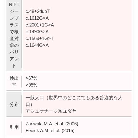
NIPT
ジー
c.48+2dupT
ンプ
c.1612G>A
ラス
c.2001+1G>A
で検
c.1490G>A
査対
c.1569+1G>T
象の
c.1644G>A
バリ
アン
ト
検出
>67%
率
>95%
一般人口（世界中のどこにでもある普遍的な人
分布
口）
アシュケナージ系ユダヤ
Zariwala M.A. et al. (2006)
引用
Fedick A.M. et al. (2015)