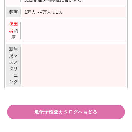
頻度
1万人～4万人に1人
保因
者
頻
度
新生
児マ
スス
クリ
ーニ
ング
遺伝子検査カタログへもどる