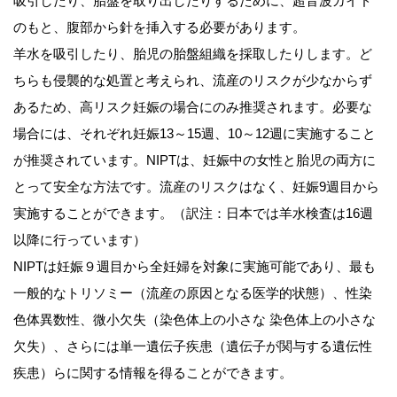
吸引したり、胎盤を取り出したりするために、超音波ガイド
のもと、腹部から針を挿入する必要があります。
羊水を吸引したり、胎児の胎盤組織を採取したりします。ど
ちらも侵襲的な処置と考えられ、流産のリスクが少なからず
あるため、高リスク妊娠の場合にのみ推奨されます。必要な
場合には、それぞれ妊娠13～15週、10～12週に実施すること
が推奨されています。NIPTは、妊娠中の女性と胎児の両方に
とって安全な方法です。流産のリスクはなく、妊娠9週目から
実施することができます。（訳注：日本では羊水検査は16週
以降に行っています）
NIPTは妊娠９週目から全妊婦を対象に実施可能であり、最も
一般的なトリソミー（流産の原因となる医学的状態）、性染
色体異数性、微小欠失（染色体上の小さな 染色体上の小さな
欠失）、さらには単一遺伝子疾患（遺伝子が関与する遺伝性
疾患）らに関する情報を得ることができます。