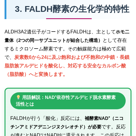
3. FALDH酵素の生化学的特性
ALDH3A2遺伝子がコードするFALDHは、主として
ホモ二
量体（2つの同一サブユニットが結合した構造）
として存在
するミクロソーム酵素です。その触媒能力は極めて広範
で、
炭素数6から24に及ぶ飽和および不飽和の中鎖・長鎖
脂肪族アルデヒドを酸化し、対応する安全なカルボン酸
（脂肪酸）へと変換します。
用語解説：NAD⁺依存性アルデヒド脱水素酵素
活性とは
FALDHが行う「酸化」反応には、
補酵素NAD⁺（ニコ
チンアミドアデニンジヌクレオチド）が必要
です。反応
が進むとNAD⁺はNADHに還元されます。この反応は