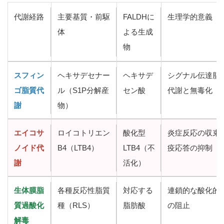
代謝経路
主要基質・前駆
FALDHに
生理学的意義
体
よる生成
物
スフィン
ヘキサデセナー
ヘキサデ
シグナル伝達脂
ゴ脂質代
ル（S1P分解産
セン酸
代謝と無毒化
謝
物）
エイコサ
ロイコトリエン
酸化型
炎症反応の収束
ノイド代
B4（LTB4）
LTB4（不
疫応答の抑制
謝
活化）
生体膜脂
各種反応性脂質
対応する
連鎖的な酸化的
質過酸化
種（RLS）
脂肪酸
の阻止
解毒