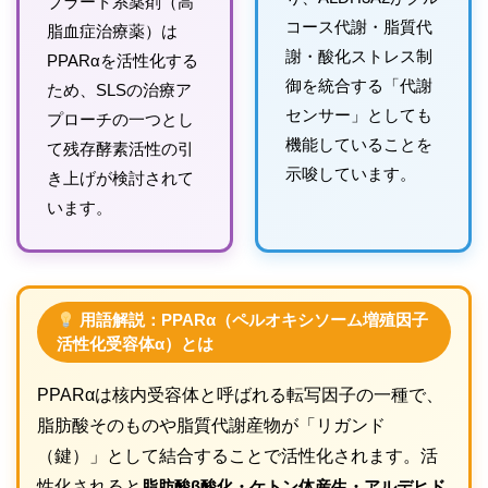
ブラート系薬剤（高
コース代謝・脂質代
脂血症治療薬）は
謝・酸化ストレス制
PPARαを活性化する
御を統合する「代謝
ため、SLSの治療ア
センサー」としても
プローチの一つとし
機能していることを
て残存酵素活性の引
示唆しています。
き上げが検討されて
います。
用語解説：PPARα（ペルオキシソーム増殖因子
活性化受容体α）とは
PPARαは核内受容体と呼ばれる転写因子の一種で、
脂肪酸そのものや脂質代謝産物が「リガンド
（鍵）」として結合することで活性化されます。活
性化されると
脂肪酸β酸化・ケトン体産生・アルデヒド