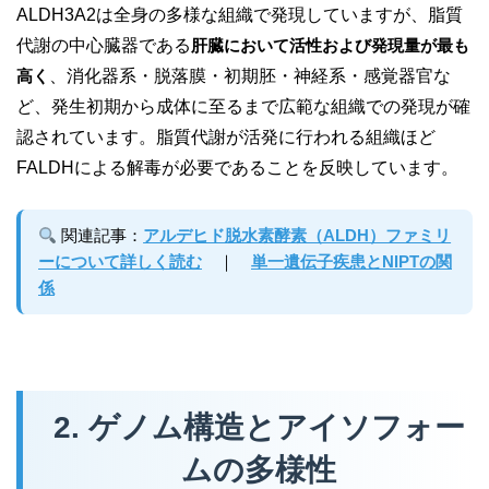
ALDH3A2は全身の多様な組織で発現していますが、脂質
代謝の中心臓器である
肝臓において活性および発現量が最も
高く
、消化器系・脱落膜・初期胚・神経系・感覚器官な
ど、発生初期から成体に至るまで広範な組織での発現が確
認されています。脂質代謝が活発に行われる組織ほど
FALDHによる解毒が必要であることを反映しています。
関連記事：
アルデヒド脱水素酵素（ALDH）ファミリ
ーについて詳しく読む
｜
単一遺伝子疾患とNIPTの関
係
2. ゲノム構造とアイソフォー
ムの多様性