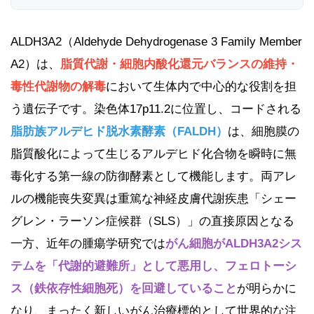
ALDH3A2（Aldehyde Dehydrogenase 3 Family Member
A2）は、
脂質代謝・細胞内酸化還元バランスの維持・
毒性代謝物の解毒
において生体内で中心的な役割を担
う遺伝子です。染色体17p11.2に位置し、コードされる
脂肪族アルデヒド脱水素酵素（FALDH）
は、細胞膜の
脂質酸化によって生じるアルデヒド化合物を瞬時に無
毒化する第一線の防御酵素として機能します。両アレ
ルの機能喪失変異は重篤な神経皮膚代謝疾患「シェー
グレン・ラーソン症候群（SLS）」の直接原因となる
一方、近年の腫瘍学研究では
がん細胞がALDH3A2シス
テムを「代謝的避難所」として悪用し、フェロトーシ
ス（鉄依存性細胞死）を回避していること
が明らかに
なり、まったく新しいがん治療標的として世界的な注