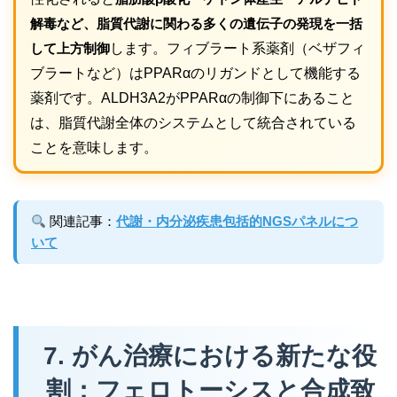
解毒など、脂質代謝に関わる多くの遺伝子の発現を一括
して上方制御
します。フィブラート系薬剤（ベザフィ
ブラートなど）はPPARαのリガンドとして機能する
薬剤です。ALDH3A2がPPARαの制御下にあること
は、脂質代謝全体のシステムとして統合されている
ことを意味します。
関連記事：
代謝・内分泌疾患包括的NGSパネルにつ
いて
7. がん治療における新たな役
割：フェロトーシスと合成致