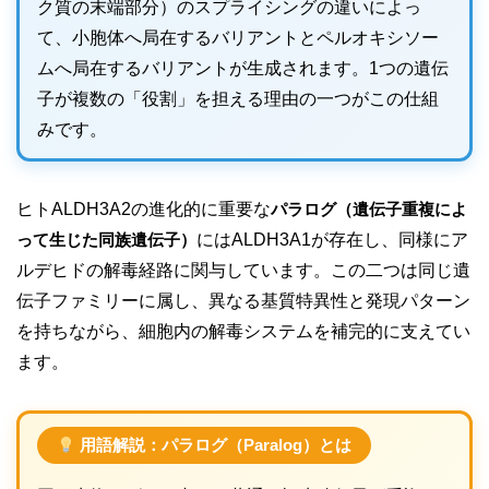
ク質の末端部分）のスプライシングの違いによっ
て、小胞体へ局在するバリアントとペルオキシソー
ムへ局在するバリアントが生成されます。1つの遺伝
子が複数の「役割」を担える理由の一つがこの仕組
みです。
ヒトALDH3A2の進化的に重要な
パラログ（遺伝子重複によ
って生じた同族遺伝子）
にはALDH3A1が存在し、同様にア
ルデヒドの解毒経路に関与しています。この二つは同じ遺
伝子ファミリーに属し、異なる基質特異性と発現パターン
を持ちながら、細胞内の解毒システムを補完的に支えてい
ます。
用語解説：パラログ（Paralog）とは