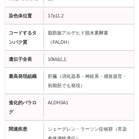
染色体位置
17p11.2
コードするタ
脂肪族アルデヒド脱水素酵素
ンパク質
（FALDH）
遺伝子全長
10kb以上
最高発現組織
肝臓（消化器系・神経系・感覚器官・
初期胚でも発現）
進化的パラロ
ALDH3A1
グ
関連疾患
シェーグレン・ラーソン症候群（常染
色体潜性遺伝）