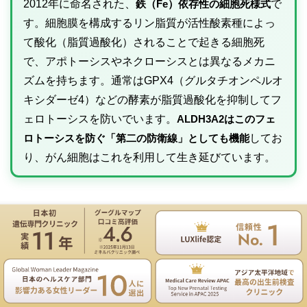
2012年に命名された、
鉄（Fe）依存性の細胞死様式
で
す。細胞膜を構成するリン脂質が活性酸素種によっ
て酸化（脂質過酸化）されることで起きる細胞死
で、アポトーシスやネクローシスとは異なるメカニ
ズムを持ちます。通常はGPX4（グルタチオンペルオ
キシダーゼ4）などの酵素が脂質過酸化を抑制してフ
ェロトーシスを防いでいます。
ALDH3A2はこのフェ
ロトーシスを防ぐ「第二の防衛線」としても機能
してお
り、がん細胞はこれを利用して生き延びています。
急性骨髄性白血病（AML）における
合成致死性
遺伝専門医のNIPT遺伝カウンセリングは無料
お電話
ご予約
急性骨髄性白血病（AML）の悪性細胞（L-GMP）は正常