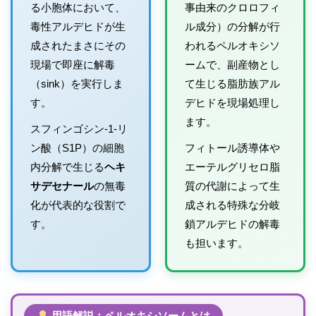
る小胞体において、
事由来のクロロフィ
毒性アルデヒドが生
ル成分）の分解が行
成されたまさにその
われるペルオキシソ
現場で即座に解毒
ームで、副産物とし
（sink）を実行しま
て生じる脂肪族アル
す。
デヒドを現場処理し
ます。
スフィンゴシン-1-リ
ン酸（S1P）の細胞
フィトール誘導体や
内分解で生じる
ヘキ
エーテルグリセロ脂
サデセナール
の無毒
質の代謝によって生
化が代表的な役割で
成される特殊な分岐
す。
鎖アルデヒドの解毒
も担います。
用語解説：ペルオキシソームとは