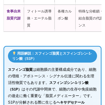
食事由来
フィトール誘導
各種カル
特殊な分岐鎖・
脂質代謝
体・エーテル脂
ボン酸
結合脂質の代謝
質
ンス
用語解説：スフィンゴ脂質とスフィンゴシン-1-
リン酸（S1P）
スフィンゴ脂質
は細胞膜の主要構成成分であり、細胞
の増殖・アポトーシス・シグナル伝達に関わる生理
活性物質でもあります。
スフィンゴシン-1-リン酸
（S1P）
はその代謝中間体で、細胞の生存や免疫細胞
の遊走に働く重要な「脂質メディエーター」です。
S1Pが分解される際に生じる
ヘキサデセナール