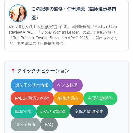
この記事の監修：仲田洋美（臨床遺伝専門
医）
のべ10万人以上の意思決定に伴走。国際医療誌『Medical Care
Review APAC』『Global Woman Leader』の2誌で表紙を飾り、
「Top Prenatal Testing Service in APAC 2025」に選出されるな
ど、世界基準の遺伝医療を提供。
クイックナビゲーション
遺伝子の基本情報
ゲノム構造
FALDH酵素の特性
細胞内局在
主要代謝経路
転写制御
がんとの関連
変異と関連疾患
遺伝子検査
FAQ