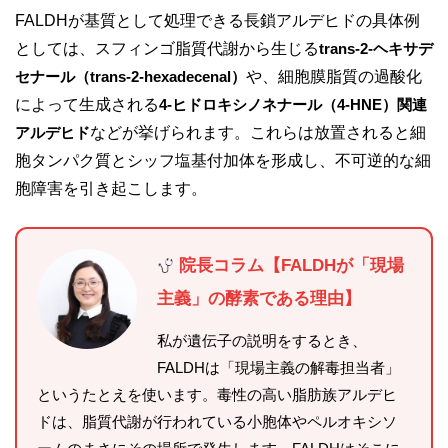
FALDHが基質として処理できる長鎖アルデヒドの具体例
としては、スフィンゴ脂質代謝から生じる
trans-2-ヘキサデ
セナール（trans-2-hexadecenal）
や、細胞膜脂質の過酸化
によって生成される
4-ヒドロキシノネナール（4-HNE）関連
アルデヒド
などが挙げられます。これらは放置されると細
胞タンパク質とシッフ塩基付加体を形成し、不可逆的な細
胞障害を引き起こします。
院長コラム【FALDHが「現場
主義」の酵素である理由】
私が遺伝子の説明をするとき、
FALDHは「現場主義の解毒担当者」
というたとえを使います。毒性の高い脂肪族アルデヒ
ドは、脂質代謝が行われている小胞体やペルオキシソ