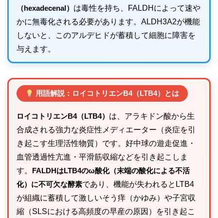
（hexadecenal）
は毒性を持ち、FALDHによって速や
かに無毒化される必要があります。ALDH3A2が機能
しないと、このアルデヒドが蓄積して細胞に障害を
与えます。
用語解説：ロイコトリエンB4（LTB4）とは
ロイコトリエンB4（LTB4）
は、アラキドン酸から生
合成される強力な炎症性メディエーター（炎症を引
き起こす生理活性物質）です。好中球の遊走促進・
血管透過性亢進・平滑筋収縮などを引き起こしま
す。
FALDHはLTB4のω酸化（末端の酸化による不活
化）に不可欠な酵素
であり、機能が失われるとLTB4
が組織に蓄積して激しいそう痒（かゆみ）や子宮収
縮（SLSにおける高頻度の早産の原因）を引き起こ