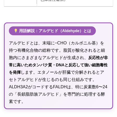
用語解説：アルデヒド（Aldehyde）とは
アルデヒドとは、末端に−CHO（カルボニル基）を
持つ有機化合物の総称です。脂質が酸化されると細
胞内にさまざまなアルデヒドが生成され、
反応性が非
常に高いためタンパク質・DNAと反応して強い細胞毒性
を発揮
します。エタノールが肝臓で分解されるとア
セトアルデヒドが生じるのも同じ仕組みです。
ALDH3A2がコードするFALDHは、特に炭素数6〜24
の「長鎖脂肪族アルデヒド」を専門的に処理する酵
素です。