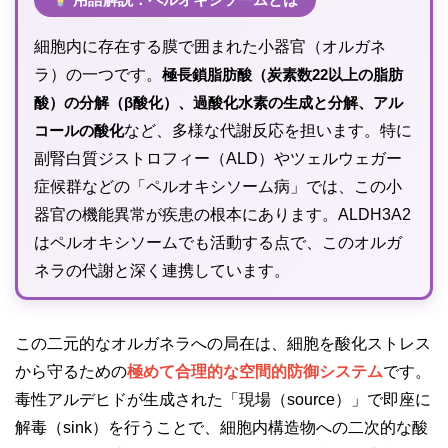
細胞内に存在する膜で囲まれた小器官（オルガネ
ラ）の一つです。
極長鎖脂肪酸（炭素数22以上の脂肪
酸）の分解（β酸化）、過酸化水素の生成と分解、アル
コールの酸化
など、多様な代謝反応を担います。特に
副腎白質ジストロフィー（ALD）やツェルウェガー
症候群などの「ペルオキシソーム病」では、この小
器官の機能異常が疾患の根本にあります。ALDH3A2
はペルオキシソームでも活動する点で、このオルガ
ネラの代謝と深く連携しています。
この二元的なオルガネラへの局在は、細胞を酸化ストレス
から守るための
極めて合理的な空間的防御システム
です。
毒性アルデヒドが生成された「現場（source）」で即座に
解毒（sink）を行うことで、細胞内構造物への二次的な酸