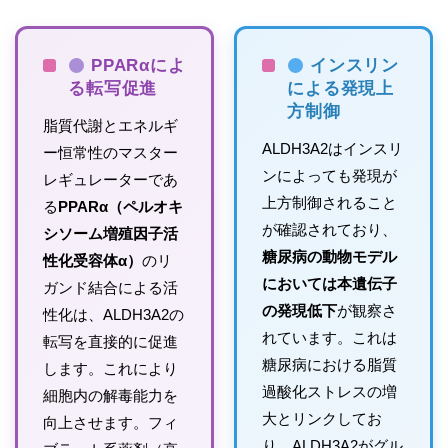
PPARαによ
インスリン
る転写促進
による発現上
方制御
脂質代謝とエネルギ
ALDH3A2はインスリ
ー恒常性のマスター
ンによっても発現が
レギュレーターであ
上方制御されること
る
PPARα（ペルオキ
が確認されており、
シソーム増殖因子活
糖尿病の動物モデル
性化受容体α）
のリ
においては本遺伝子
ガンド結合による活
の発現低下
が観察さ
性化は、ALDH3A2の
れています。これは
転写を直接的に促進
糖尿病における脂質
します。これにより
過酸化ストレスの増
細胞内の解毒能力を
大とリンクしてお
向上させます。フィ
り、ALDH3A2がグル