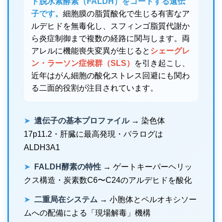
ド脱水素酵素（FALDH）をコードする遺伝
子です。
細胞膜の脂質酸化で生じる有害なア
ルデヒドを無毒化し、スフィンゴ脂質代謝か
ら炎症制御まで複数の経路に関与します。両
アレルに機能喪失変異が生じると
シェーグレ
ン・ラーソン症候群（SLS）
を引き起こし、
近年はがん細胞の酸化ストレス回避にも関わ
る二面的役割が注目されています。
➤
遺伝子の基本プロファイル
→ 染色体
17p11.2・肝臓に最高発現・パラログは
ALDH3A1
➤
FALDH酵素の特性
→ ゲートキーパーヘリッ
クス構造・炭素数C6〜C24のアルデヒドを酸化
➤
二重局在システム
→ 小胞体とペルオキシソー
ムへの配備による「現場解毒」機構