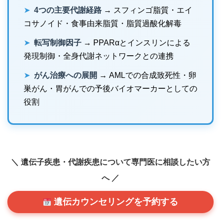
➤
4つの主要代謝経路
→ スフィンゴ脂質・エイ
コサノイド・食事由来脂質・脂質過酸化解毒
➤
転写制御因子
→ PPARαとインスリンによる
発現制御・全身代謝ネットワークとの連携
➤
がん治療への展開
→ AMLでの合成致死性・卵
巣がん・胃がんでの予後バイオマーカーとしての
役割
＼ 遺伝子疾患・代謝疾患について専門医に相談したい方
へ ／
遺伝カウンセリングを予約する