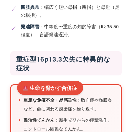
四肢異常
：幅広く短い母指（親指）と母趾（足
✓
の親指）。
発達障害
：中等度〜重度の知的障害（IQ 35-50
✓
程度）、言語発達遅滞。
重症型16p13.3欠失に特異的な
症状
生命を脅かす合併症
•
重篤な免疫不全・易感染性：
敗血症や髄膜炎
など、命に関わる感染症を繰り返す。
•
難治性てんかん：
新生児期からの痙攣発作、
コントロール困難なてんかん。