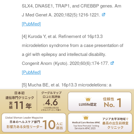
SLX4, DNASE1, TRAP1, and CREBBP genes. Am
J Med Genet A. 2020;182(5):1216-1221.
[PubMed]
[4] Kuroda Y, et al. Refinement of 16p13.3
microdeletion syndrome from a case presentation of
a girl with epilepsy and intellectual disability.
Congenit Anom (Kyoto). 2020;60(6):174-177.
[PubMed]
[5] Mucha BE, et al. 16p13.3 microdeletions: a
recognizable syndrome with a distinct phenotype.
Genet Med. 2019;21(4):904-912.
[PubMed]
遺伝専門医のNIPT遺伝カウンセリングは無料
[6] GeneReviews – Rubinstein-Taybi Syndrome.
[NCBI]
お電話
ご予約