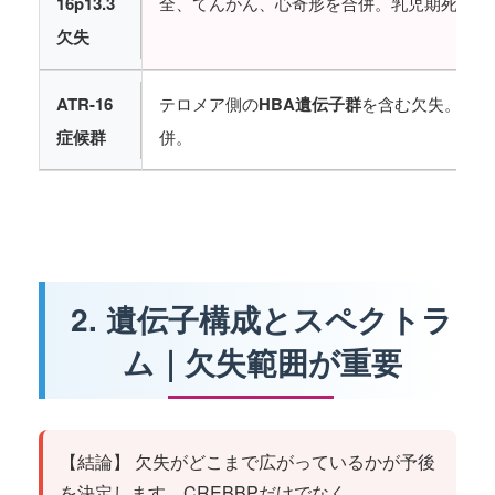
16p13.3
全、てんかん、心奇形を合併。乳児期死亡リ
欠失
ATR-16
テロメア側の
HBA遺伝子群
を含む欠失。αサ
症候群
併。
2. 遺伝子構成とスペクトラ
ム｜欠失範囲が重要
【結論】 欠失がどこまで広がっているかが予後
を決定します。CREBBPだけでなく、