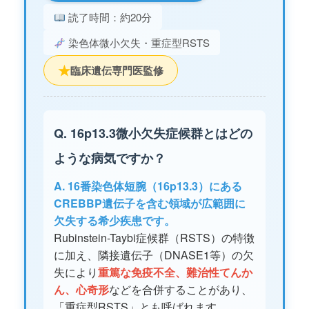
読了時間：約20分
染色体微小欠失・重症型RSTS
★
臨床遺伝専門医監修
Q. 16p13.3微小欠失症候群とはどの
ような病気ですか？
A. 16番染色体短腕（16p13.3）にある
CREBBP遺伝子を含む領域が広範囲に
欠失する希少疾患です。
Rubinstein-Taybi症候群（RSTS）の特徴
に加え、隣接遺伝子（DNASE1等）の欠
失により
重篤な免疫不全、難治性てんか
ん、心奇形
などを合併することがあり、
「重症型RSTS」とも呼ばれます。