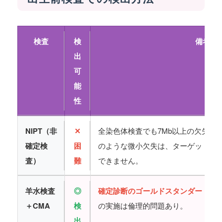
検査
検
備考
出
可
能
性
NIPT（非
✕
全染色体検査でも7Mb以上の欠失し
確定検
困
のような微小欠失は、ターゲットとし
査）
難
できません。
羊水検査
◎
確定診断のゴールドスタンダード
。
＋CMA
検
の実施は倫理的問題あり。
出