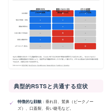
典型的RSTSと共通する症状
特徴的な顔貌
：垂れ目、鷲鼻（ビークノー
✓
ズ）、口蓋裂、長い睫毛など。