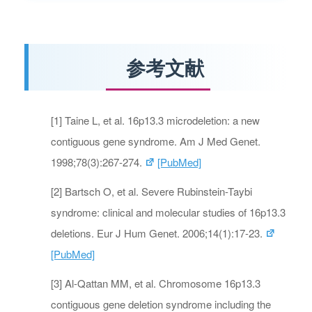
参考文献
[1] Taine L, et al. 16p13.3 microdeletion: a new
contiguous gene syndrome. Am J Med Genet.
1998;78(3):267-274.
[PubMed]
[2] Bartsch O, et al. Severe Rubinstein-Taybi
syndrome: clinical and molecular studies of 16p13.3
deletions. Eur J Hum Genet. 2006;14(1):17-23.
[PubMed]
[3] Al-Qattan MM, et al. Chromosome 16p13.3
contiguous gene deletion syndrome including the