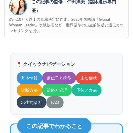
この記事の監修：仲田洋美（臨床遺伝専門
医）
のべ10万人以上の意思決定に伴走。2025年国際誌『Global
Woman Leader』表紙抜擢など、世界基準の出生前診断と遺伝カウ
ンセリングを提供。
クイックナビゲーション
基本情報
遺伝子と病型
主な症状
診断方法
治療と管理
予後と寿命
出生前診断
FAQ
この記事でわかること