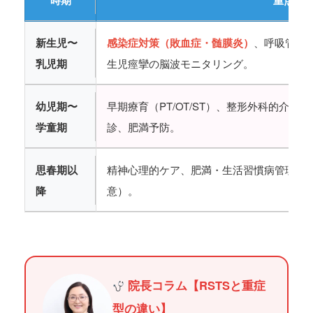
時期
重点管
新生児〜
感染症対策（敗血症・髄膜炎）
、呼吸管理
乳児期
生児痙攣の脳波モニタリング。
幼児期〜
早期療育（PT/OT/ST）、整形外科的介
学童期
診、肥満予防。
思春期以
精神心理的ケア、肥満・生活習慣病管理、
降
意）。
院長コラム【RSTSと重症
型の違い】