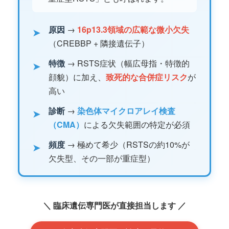
原因
→
16p13.3領域の広範な微小欠失
➤
（CREBBP + 隣接遺伝子）
特徴
→ RSTS症状（幅広母指・特徴的
➤
顔貌）に加え、
致死的な合併症リスク
が
高い
診断
→
染色体マイクロアレイ検査
➤
（CMA）
による欠失範囲の特定が必須
頻度
→ 極めて希少（RSTSの約10%が
➤
欠失型、その一部が重症型）
＼ 臨床遺伝専門医が直接担当します ／