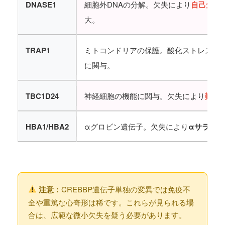
DNASE1
細胞外DNAの分解。欠失により
自己免疫
大。
TRAP1
ミトコンドリアの保護。酸化ストレスへ
に関与。
TBC1D24
神経細胞の機能に関与。欠失により
難治
HBA1/HBA2
αグロビン遺伝子。欠失により
αサラセ
注意：
CREBBP遺伝子単独の変異では免疫不
全や重篤な心奇形は稀です。これらが見られる場
合は、広範な微小欠失を疑う必要があります。