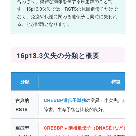
合わさり、複雑な病像を呈する疾患群のことで
す。16p13.3欠失では、RSTSの原因遺伝子だけで
なく、免疫や代謝に関わる遺伝子も同時に失われ
ることが問題となります。
16p13.3欠失の分類と概要
分類
特徴
古典的
CREBBP遺伝子単独
の変異・小欠失。典型的
RSTS
障害。生命予後は比較的良好。
重症型
CREBBP + 隣接遺伝子（DNASE1など）
の