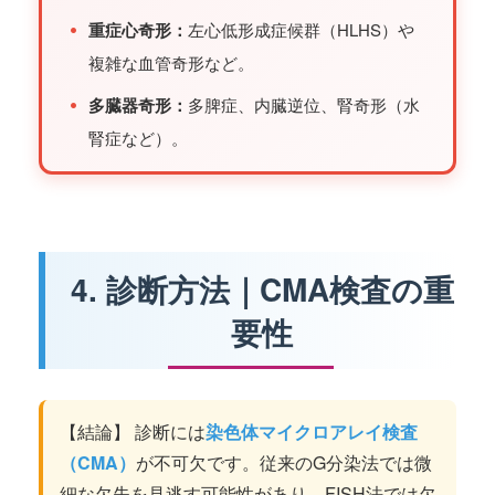
•
重症心奇形：
左心低形成症候群（HLHS）や
複雑な血管奇形など。
•
多臓器奇形：
多脾症、内臓逆位、腎奇形（水
腎症など）。
4. 診断方法｜CMA検査の重
要性
【結論】 診断には
染色体マイクロアレイ検査
（CMA）
が不可欠です。従来のG分染法では微
細な欠失を見逃す可能性があり、FISH法では欠