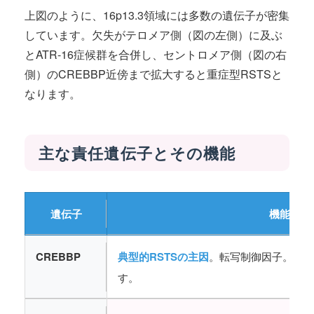
上図のように、16p13.3領域には多数の遺伝子が密集
しています。欠失がテロメア側（図の左側）に及ぶ
とATR-16症候群を合併し、セントロメア側（図の右
側）のCREBBP近傍まで拡大すると重症型RSTSと
なります。
主な責任遺伝子とその機能
遺伝子
機能と欠
CREBBP
典型的RSTSの主因
。転写制御因子。知的
す。