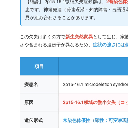
【結論】 2p15-16.1微細欠失症候群は、
2番染色体
患です。神経発達（発達遅滞・知的障害・言語遅
見が組み合わさることがあります。
この欠失は多くの方で
新生突然変異
として生じ、家
さや含まれる遺伝子が異なるため、
症状の強さには
項目
疾患名
2p15-16.1 microdeletion s
原因
2p15-16.1領域の微小欠失（
遺伝形式
常染色体優性（顕性：可変表現