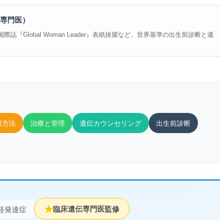
専門医）
誌『Global Woman Leader』表紙抜擢など、世界基準の出生前診断と遺
断方法
治療と管理
遺伝カウンセリング
出生前診断
★
臨床遺伝専門医監修
経発達症