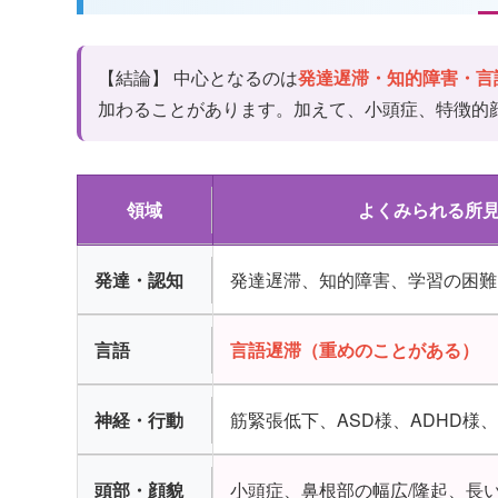
【結論】 中心となるのは
発達遅滞・知的障害・言
加わることがあります。加えて、小頭症、特徴的
領域
よくみられる所
発達・認知
発達遅滞、知的障害、学習の困難
言語
言語遅滞（重めのことがある）
神経・行動
筋緊張低下、ASD様、ADHD様
頭部・顔貌
小頭症、鼻根部の幅広/隆起、長