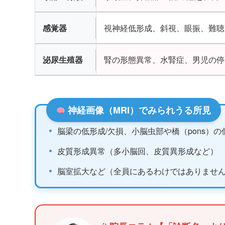
感覚器
視神経低形成、斜視、眼振、難聴
泌尿生殖器
腎の形態異常、水腎症、男児の停
神経画像（MRI）でみられうる所見
•
脳梁の低形成/欠損、小脳虫部や橋（pons）の
•
皮質形成異常（多小脳回、皮質異形成など）
•
脳室拡大など（全員にあるわけではありませ