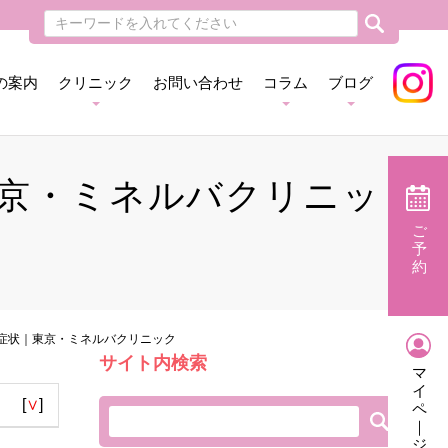
の案内
クリニック
お問い合わせ
コラム
ブログ
｜東京・ミネルバクリニッ
ご
予
約
因と症状｜東京・ミネルバクリニック
サイト内検索
マ
イ
[
∨
]
ペ
｜
ジ