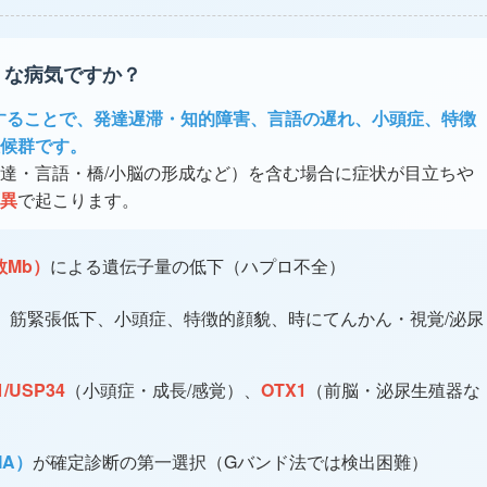
ような病気ですか？
部が欠失することで、発達遅滞・知的障害、言語の遅れ、小頭症、特徴
候群です。
達・言語・橋/小脳の形成など）を含む場合に症状が目立ちや
異
で起こります。
数Mb）
による遺伝子量の低下（ハプロ不全）
、筋緊張低下、小頭症、特徴的顔貌、時にてんかん・視覚/泌尿
1/USP34
（小頭症・成長/感覚）、
OTX1
（前脳・泌尿生殖器な
A）
が確定診断の第一選択（Gバンド法では検出困難）