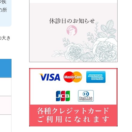
少疾
の所
の大き