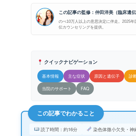
この記事の監修：仲田洋美（臨床遺伝
のべ10万人以上の意思決定に伴走。2025年国際
伝カウンセリングを提供。
クイックナビゲーション
基本情報
主な症状
原因と遺伝子
診
当院のサポート
FAQ
この記事でわかること
読了時間：約16分
染色体微小欠失・神