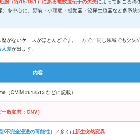
短腕（2p15-16.1）にある複数遺伝子の欠失
によって起こる稀
滞）を中心に、顔貌・小頭症・感覚器・泌尿生殖器など多系統
族歴がないケースがほとんどです。一方で、同じ領域でも欠失
個人差
が出ます。
内容
yndrome（OMIM #612513 などに記載）
コピー数変異：CNV）
型/不完全浸透の可能性）
／多くは
新生突然変異