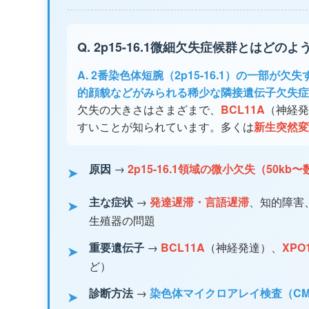
Q. 2p15-16.1微細欠失症候群とはどの
A. 2番染色体短腕（2p15-16.1）の一
的顔貌などがみられる稀少な隣接遺伝子欠失症
欠失の大きさはさまざまで、
BCL11A
（神経発
すいことが知られています。多くは
新生突然変
原因
→
2p15-16.1領域の微小欠失（50kb〜
➤
主な症状
→
発達遅滞・言語遅滞
、知的障害
➤
生殖器の問題
重要遺伝子
→
BCL11A
（神経発達）、
XPO
➤
ど）
診断方法
→
染色体マイクロアレイ検査（CM
➤