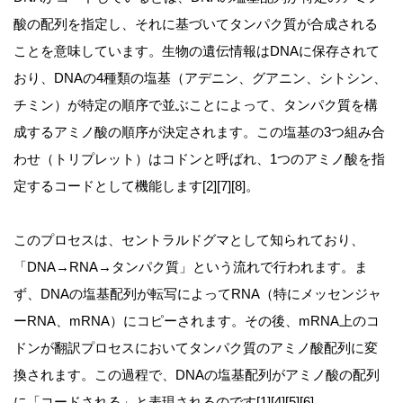
酸の配列を指定し、それに基づいてタンパク質が合成される
ことを意味しています。生物の遺伝情報はDNAに保存されて
おり、DNAの4種類の塩基（アデニン、グアニン、シトシン、
チミン）が特定の順序で並ぶことによって、タンパク質を構
成するアミノ酸の順序が決定されます。この塩基の3つ組み合
わせ（トリプレット）はコドンと呼ばれ、1つのアミノ酸を指
定するコードとして機能します[2][7][8]。
このプロセスは、セントラルドグマとして知られており、
「DNA→RNA→タンパク質」という流れで行われます。ま
ず、DNAの塩基配列が転写によってRNA（特にメッセンジャ
ーRNA、mRNA）にコピーされます。その後、mRNA上のコ
ドンが翻訳プロセスにおいてタンパク質のアミノ酸配列に変
換されます。この過程で、DNAの塩基配列がアミノ酸の配列
に「コードされる」と表現されるのです[1][4][5][6]。