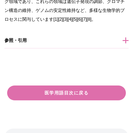
グ領域であり、これらの領域は遺伝子発現の調節、クロマチ
ン構造の維持、ゲノムの安定性維持など、多様な生物学的プ
ロセスに関与しています[1][2][3][4][5][6][7][8]。
参照・引用
医学用語目次に戻る